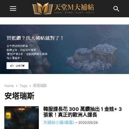
Home
Tags
安塔瑞斯
安塔瑞斯
韓服課長花 300 萬鑽抽出 1 金娃+ 3
張紫！真正的歐洲人課長
大補帖小編(編董)
-
2020/06/29