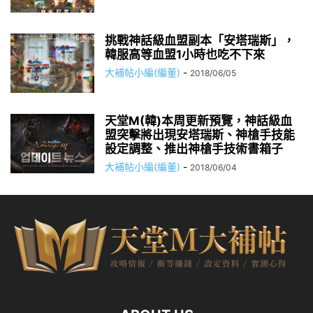
挑戰神話級血盟副本「安塔瑞斯」，
韓服高等血盟1小時也吃不下來
大補帖小編(編董)
-
2018/06/05
天堂M(韓)本周更新預覽，神話級血
盟突擊將出現安塔瑞斯、神槍手技能
設定調整、推出神槍手技術書箱子
大補帖小編(編董)
-
2018/06/04