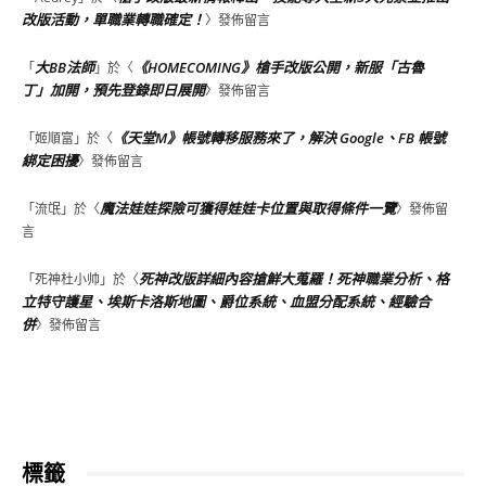
改版活動，單職業轉職確定！
〉發佈留言
大BB法師
《HOMECOMING》槍手改版公開，新服「古魯
「
」於〈
丁」加開，預先登錄即日展開
〉發佈留言
《天堂M》帳號轉移服務來了，解決 Google、FB 帳號
「
姬順富
」於〈
綁定困擾
〉發佈留言
魔法娃娃探險可獲得娃娃卡位置與取得條件一覽
「
流氓
」於〈
〉發佈留
言
死神改版詳細內容搶鮮大蒐羅！死神職業分析、格
「
死神杜小帅
」於〈
立特守護星、埃斯卡洛斯地圖、爵位系統、血盟分配系統、經驗合
併
〉發佈留言
標籤