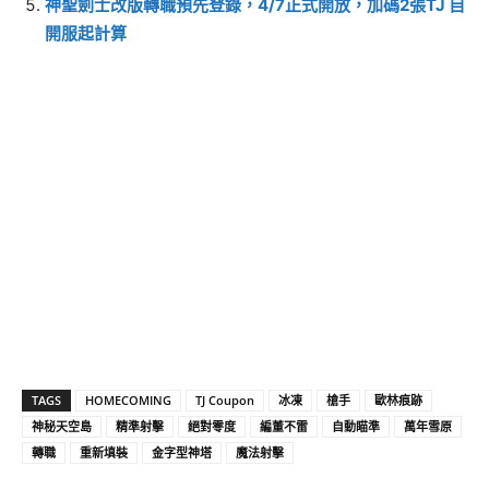
神聖劍士改版轉職預先登錄，4/7正式開放，加碼2張TJ 自
開服起計算
TAGS
HOMECOMING
TJ Coupon
冰凍
槍手
歐林痕跡
神秘天空島
精準射擊
絕對零度
編董不雷
自動瞄準
萬年雪原
轉職
重新填裝
金字型神塔
魔法射擊