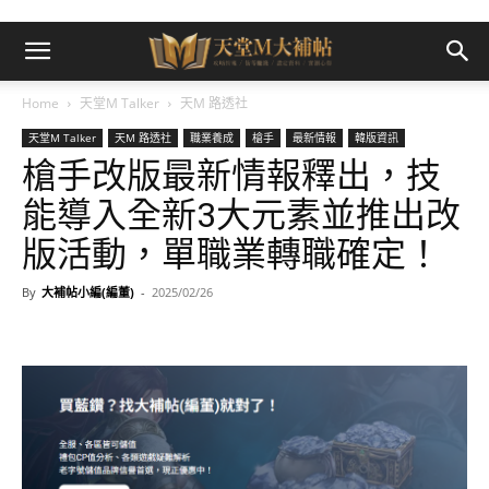
Home
天堂M Talker
天M 路透社
天堂M Talker
天M 路透社
職業養成
槍手
最新情報
韓版資訊
槍手改版最新情報釋出，技
能導入全新3大元素並推出改
版活動，單職業轉職確定！
By
大補帖小編(編董)
-
2025/02/26