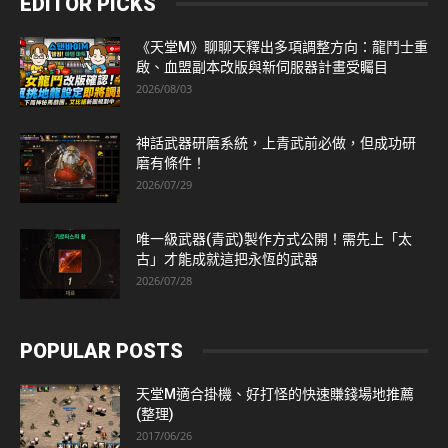
EDITOR PICKS
《天堂M》聊聊天釋出多項調整方向：龍鬥士重
啟、血盟副本改版與新伺服器計畫受矚目
2026/08/03
神話武器研磨系統，上青武前必做，但成功研
磨有條件！
2026/07/29
唯一級武器(青武)製作方式公開！需先上「太
古」才能成就這把永恆的武器
2026/07/28
POPULAR POSTS
天堂M適合掛機、好打怪的快速賺錢場地推薦
(整理)
2017/06/26