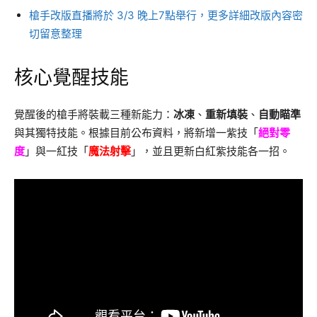
槍手改版直播將於 3/3 晚上7點舉行，更多詳細改版內容密
切留意整理
核心覺醒技能
覺醒後的槍手將裝載三種新能力：
冰凍
、
重新填裝
、
自動瞄準
與其獨特技能。根據目前公布資料，將新增一紫技「
絕對零
度
」與一紅技「
魔法射擊
」，並且更新白紅紫技能各一招。