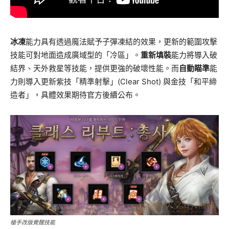
冰凍
能力具有透過魔法賦予子彈凍結的效果，更新的範圍攻擊
技能可對地面造成廣域型的「冷區」。
重新填裝
能力將導入破
結界、天外救星等技能，提供更強的破壞性能。而
自動瞄準
能
力則導入更新紫技「精準射擊」(Clear Shot) 與金技「和平締
造者」，具體效果期待官方後續公布。
槍手改版覺醒技能