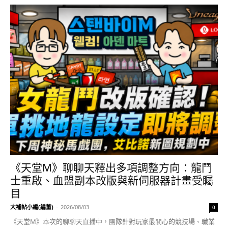
《天堂M》聊聊天釋出多項調整方向：龍鬥
士重啟、血盟副本改版與新伺服器計畫受矚
目
大補帖小編(編董)
-
2026/08/03
0
《天堂M》本次的聊聊天直播中，團隊針對玩家最關心的競技場、職業