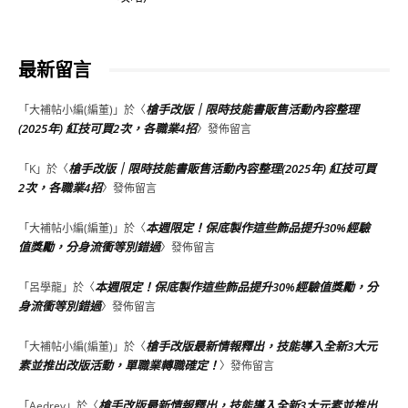
最新留言
槍手改版｜限時技能書販售活動內容整理
「
大補帖小編(編董)
」於〈
(2025年) 紅技可買2次，各職業4招
〉發佈留言
槍手改版｜限時技能書販售活動內容整理(2025年) 紅技可買
「
K
」於〈
2次，各職業4招
〉發佈留言
本週限定！保底製作這些飾品提升30%經驗
「
大補帖小編(編董)
」於〈
值獎勵，分身流衝等別錯過
〉發佈留言
本週限定！保底製作這些飾品提升30%經驗值獎勵，分
「
呂學龍
」於〈
身流衝等別錯過
〉發佈留言
槍手改版最新情報釋出，技能導入全新3大元
「
大補帖小編(編董)
」於〈
素並推出改版活動，單職業轉職確定！
〉發佈留言
槍手改版最新情報釋出，技能導入全新3大元素並推出
「
Aedrey
」於〈