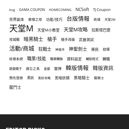
NCSoft
TJ Coupon
GAMA COUPON
bug
HOMECOMING
台版情報
世界副本
傲慢之塔
功能/技巧
商城
天堂2M
天堂M
天堂M攻略
天堂M小教室
拉斯塔巴德
暗黑騎士
槍手
攻城戰
槍手改版
武器測試
活動/商城
狂戰士
神聖劍士
移民
紋樣
神槍手
職業/技能
資料設定
紋樣系統
轉職
職業轉換
輔助程式
韓版情報
韓版資訊
雷神
遊戲橘子
遺忘之島
金變
黑暗騎士
預先登錄
黑妖
黑暗妖精
龍騎士
黑妖攻略
龍鬥士