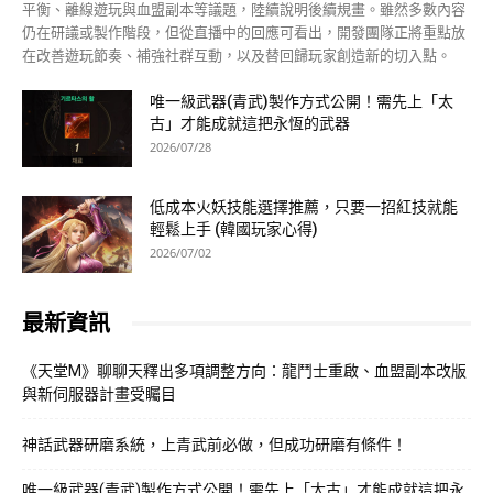
平衡、離線遊玩與血盟副本等議題，陸續說明後續規畫。雖然多數內容
仍在研議或製作階段，但從直播中的回應可看出，開發團隊正將重點放
在改善遊玩節奏、補強社群互動，以及替回歸玩家創造新的切入點。
唯一級武器(青武)製作方式公開！需先上「太
古」才能成就這把永恆的武器
2026/07/28
低成本火妖技能選擇推薦，只要一招紅技就能
輕鬆上手 (韓國玩家心得)
2026/07/02
最新資訊
《天堂M》聊聊天釋出多項調整方向：龍鬥士重啟、血盟副本改版
與新伺服器計畫受矚目
神話武器研磨系統，上青武前必做，但成功研磨有條件！
唯一級武器(青武)製作方式公開！需先上「太古」才能成就這把永