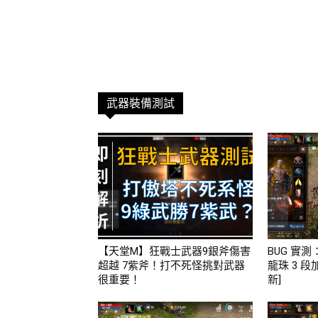
武器裝備測試
【天堂M】狂戰士武器9銀斧傷害
BUG 實
超越 7紫斧！打不死怪挑對武器
龍珠 3 
很重要！
新]