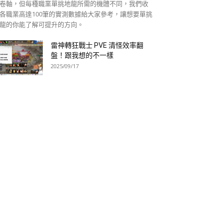
卷軸，但每種職業單挑地龍所需的機體不同，我們收
各職業高達100筆的實測數據給大家參考，讓想要單挑
龍的你能了解可提升的方向。
雷神轉狂戰士 PVE 清怪效率翻
盤！跟我想的不一樣
2025/09/17