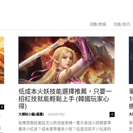
活動/商城
功能/技巧
左
低成本火妖技能選擇推薦，只要一
招紅技就能輕鬆上手 (韓國玩家心
得)
0
大補帖小編(編董)
-
2026/07/02
大
0
屬
如果想要趁著這次火妖改版來練一隻分身或小妖精要準
單
傷
備多少紅技？成本要準備多少呢？這是目前不少玩家的
受