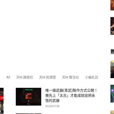
All
天M 路透社
天M 民調室
天M 實況台
小編札記
唯一級武器(青武)製作方式公開！
需先上「太古」才能成就這把永
恆的武器
2026/07/28