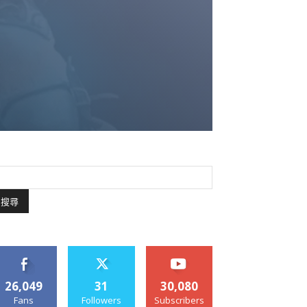
26,049
31
30,080
Fans
Followers
Subscribers