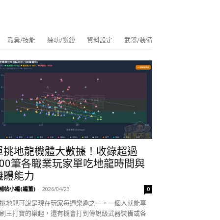
職業/技能
練功/賺錢
資料設定
武器/裝備
單挑地龍機體大數據！收錄超過
100筆各職業玩家單吃地龍時間與
機體能力
補帖小編(編董)
-
2026/04/23
0
挑地龍可說是現在玩家每週樂趣之一，一個人就能享
刷王打寶的樂趣，還有機會打到傳說級武器裝備或各