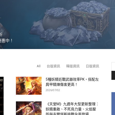
析
優惠中！
All
台版資訊
韓版資訊
日版資訊
5種妖精近戰武器效率PK，搭配左
肩甲精煉傷害更高！
2026/07/02
《天堂M》九週年大型更新整理：
妖精重啟、不死鳥力量、火焰聖
所與吉爾塔斯挑戰全面登場