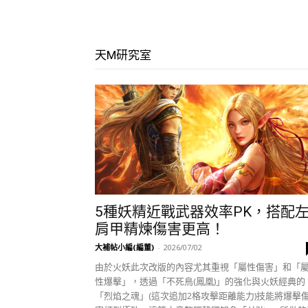
天M研究室
5種妖精近戰武器效率PK，搭配
肩甲精煉傷害更高！
大補帖小編(編董)
-
2026/07/02
由於火妖此次改版的內容尤其重視「屬性傷害」和「
性爆擊」，透過「不死鳥(鳳凰)」的強化與火妖經典的
「烈焰之魂」(這次追加2格攻擊距離能力)技能將爆擊