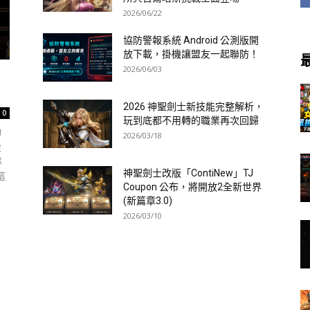
2026/06/22
協防警報系統 Android 公測版開
放下載，掛機讓盟友一起聯防！
2026/06/03
2026 神聖劍士新技能完整解析，
0
玩到底都不用轉的職業再次回歸
的
2026/03/18
金
率
神聖劍士改版「ContiNew」TJ
這
Coupon 公布，將開放2全新世界
(新篇章3.0)
2026/03/10