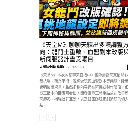
《天堂M》聊聊天釋出多項調整
向：龍鬥士重啟、血盟副本改版
新伺服器計畫受矚目
大補帖小編(編董)
-
2026/08/03
《天堂M》本次的聊聊天直播中，團隊針對玩家最關
競技場、職業平衡、離線遊玩與血盟副本等議題，陸
說明後續規畫。雖然多數內容仍在研議或製作階段，
從直播中的回應可看出，開發團隊正將重點放在改善
玩節奏、補強社群互動，以及替回歸玩家創造新的切
點。