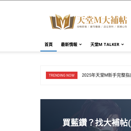
天
堂
M
大
補
帖
首頁
最新情報
天堂M TALKER
2025年天堂M新手完
TRENDING NOW
買藍鑽？找大補帖(