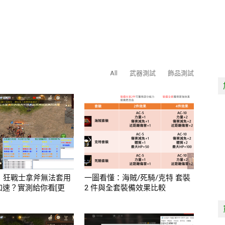
All
武器測試
飾品測試
測：狂戰士拿斧無法套用
一圖看懂：海賊/死騎/克特 套裝
段加速？實測給你看[更
2 件與全套裝備效果比較