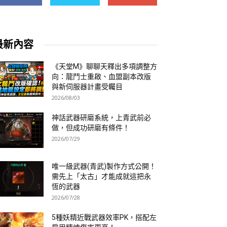
最新內容
《天堂M》聊聊天釋出多項調整方
向：龍鬥士重啟、血盟副本改版
與新伺服器計畫受矚目
2026/08/03
神話武器研磨系統，上青武前必
做，但成功研磨有條件！
2026/07/29
唯一級武器(青武)製作方式公開！
需先上「太古」才能成就這把永
恆的武器
2026/07/28
5種妖精近戰武器效率PK，搭配左