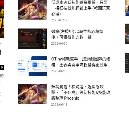
低成本火妖技能選擇推薦，只要
一招紅技就能輕鬆上手 (韓國玩家
心得)
2026/07/02
徽章(左肩甲) 以屬性核心精煉
後，可獲得能力數一覽
2026/06/30
方
與
OTiny帳務幫手：讓遊戲團隊的帳
務、王表與開單流程變得更簡單
0
2026/06/18
心的
續
妖精覺醒！橫跨遠、近型態攻
但
擊，「不死鳥」等新技能&技能改
遊
版整理 Phoenix
入
2026/06/18