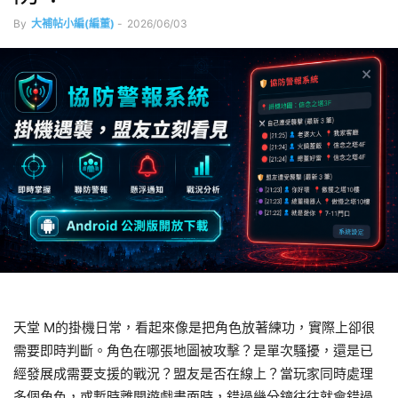
By
大補帖小編(編董)
-
2026/06/03
天堂 M的掛機日常，看起來像是把角色放著練功，實際上卻很
需要即時判斷。角色在哪張地圖被攻擊？是單次騷擾，還是已
經發展成需要支援的戰況？盟友是否在線上？當玩家同時處理
多個角色，或暫時離開遊戲畫面時，錯過幾分鐘往往就會錯過