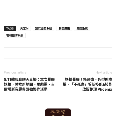
TAGS
天堂M
盟友協防系統
聯防廣播
聯防系統
警報協防系統
Previous article
Next article
5/11韓服聊聊天直播：本次覺醒
妖精覺醒！橫跨遠、近型態攻
妖精，將推新地圖、馬戲團、吉
擊，「不死鳥」等新技能&技能
爾塔斯突襲與盟徽製作活動
改版整理 Phoenix