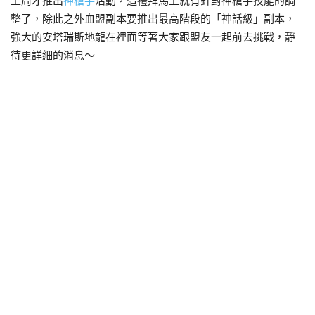
上周才推出
神槍手
活動，這禮拜馬上就有針對神槍手技能的調
整了，除此之外血盟副本要推出最高階段的「神話級」副本，
強大的安塔瑞斯地龍在裡面等著大家跟盟友一起前去挑戰，靜
待更詳細的消息～