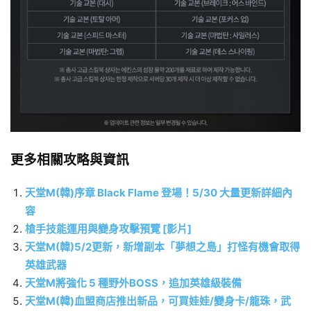
更多相關攻略與資訊
天堂M(韓)序章 Black Flame 登場！5/30 大量更新詳細內
容
槍手技能運用與變身攻擊預覽 [影片]
天堂M(韓)5/2更新，新增副本「夢想之島」打怪有機會取得
英雄武器
天堂M將強化 5 種野外BOSS，追加英雄級裝備
天堂M(韓)血盟商店推出新品，可買娃娃/變身卡/龍珠，武