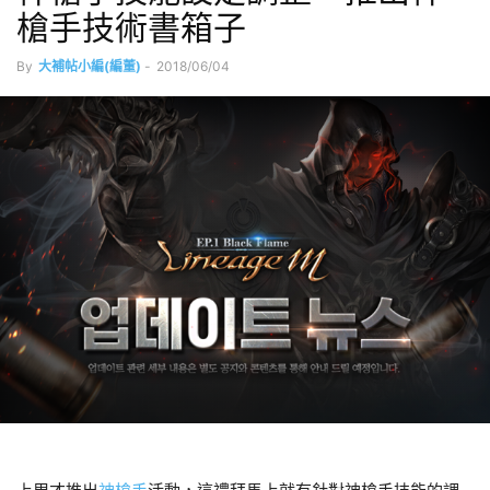
槍手技術書箱子
By
大補帖小編(編董)
-
2018/06/04