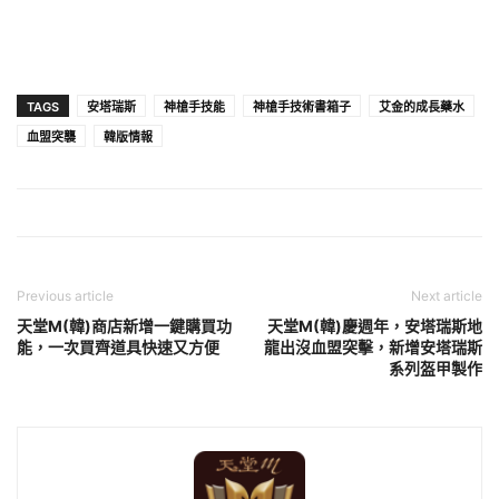
TAGS
安塔瑞斯
神槍手技能
神槍手技術書箱子
艾金的成長藥水
血盟突襲
韓版情報
Previous article
Next article
天堂M(韓)商店新增一鍵購買功
天堂M(韓)慶週年，安塔瑞斯地
能，一次買齊道具快速又方便
龍出沒血盟突擊，新增安塔瑞斯
系列盔甲製作