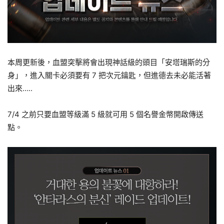
本周更新後，血盟突擊將會出現神話級的頭目「安塔瑞斯的分
身」，進入關卡必須要有 7 把次元鑰匙，但進德去未必能活著
出來…..
7/4 之前只要血盟等級滿 5 級就可用 5 個名譽金幣開啟傳送
點。