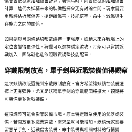
傷害會依據近距離傷害計算；裝備弓時，則會依據遠距離傷害
計算。這代表妖精未來的裝備選擇會更有討論空間。玩家需要
重新評估近戰傷害、遠距離傷害、技能倍率、命中、減傷與生
存能力之間的關係。
如果劍與弓兩條路線都能維持一定強度，妖精未來在戰場上的
定位會變得更彈性。狩獵可以選擇穩定遠攻，打架可以嘗試近
戰切入，團隊戰也能依照職責調整技能配置。
穿戴限制放寬，單手劍與近戰裝備值得觀察
這次妖精改版還提到穿戴限制放寬。官方希望讓妖精在裝備選
擇上更有彈性，尤其是妖精單手劍的穿戴範圍將擴大，預期將
可裝備更多近戰裝備。
這項調整可能會影響裝備市場。原本特定職業使用的武器或裝
備，若開放更多職業穿戴，需求量就可能增加。妖精玩家需要
留意單手劍、近戰傷害裝備、命中裝備與相關材料的行情變