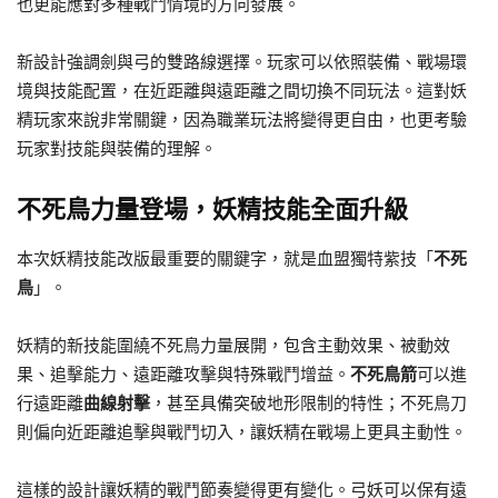
也更能應對多種戰鬥情境的方向發展。
新設計強調劍與弓的雙路線選擇。玩家可以依照裝備、戰場環
境與技能配置，在近距離與遠距離之間切換不同玩法。這對妖
精玩家來說非常關鍵，因為職業玩法將變得更自由，也更考驗
玩家對技能與裝備的理解。
不死鳥力量登場，妖精技能全面升級
本次妖精技能改版最重要的關鍵字，就是血盟獨特紫技「
不死
鳥
」。
妖精的新技能圍繞不死鳥力量展開，包含主動效果、被動效
果、追擊能力、遠距離攻擊與特殊戰鬥增益。
不死鳥箭
可以進
行遠距離
曲線射擊
，甚至具備突破地形限制的特性；不死鳥刀
則偏向近距離追擊與戰鬥切入，讓妖精在戰場上更具主動性。
這樣的設計讓妖精的戰鬥節奏變得更有變化。弓妖可以保有遠