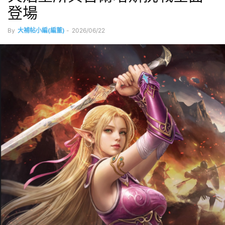
登場
By
大補帖小編(編董)
-
2026/06/22