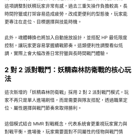
這項調整對妖精玩家非常有感，過去三重矢操作負擔較高，長
時間狩獵或打架容易造成疲勞，改成更便利的型態後，玩家能
更專注在走位、目標選擇與技能時機。
此外，魂體轉換也將加入自動施放設計，並搭配 HP 最低限度
控制，讓玩家更容易掌握續戰節奏。這類便利性調整看似低
調，實際上會大幅改善日常狩獵與長時間戰鬥體驗。
2 對 2 派對戰鬥：妖精森林防衛戰的核心玩
法
這次新增的「妖精森林防衛戰」採用 2 對 2 派對戰鬥模式，玩
家不再只是單人進場刷怪，而是需要與隊友搭配，透過職業定
位、屬性選擇與戰鬥節奏來取得勝利。
這個模式結合 MMR 對戰概念，代表系統會更重視玩家實力與
對戰平衡。進場後，玩家需要面對不同屬性的怪物與戰鬥情