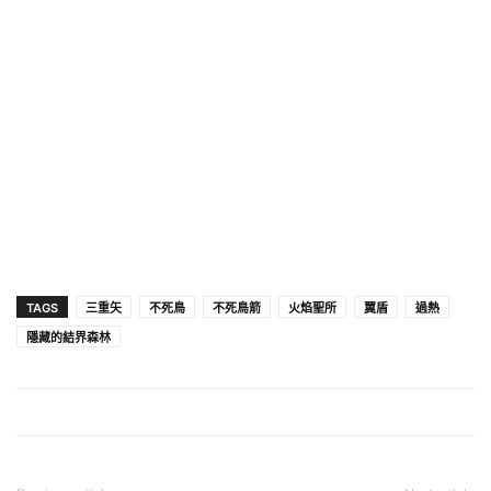
TAGS
三重矢
不死鳥
不死鳥箭
火焰聖所
翼盾
過熱
隱藏的結界森林