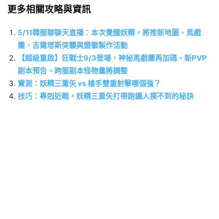
更多相關攻略與資訊
5/11韓服聊聊天直播：本次覺醒妖精，將推新地圖、馬戲
團、吉爾塔斯突襲與盟徽製作活動
【超級重啟】狂戰士9/3登場，神秘馬戲團再加碼、新PVP
副本預告、跨服副本怪物量將調整
實測：妖精三重矢 vs 槍手雙重射擊哪個強？
技巧：專剋近戰，妖精三重矢打帶跑讓人摸不到的秘訣