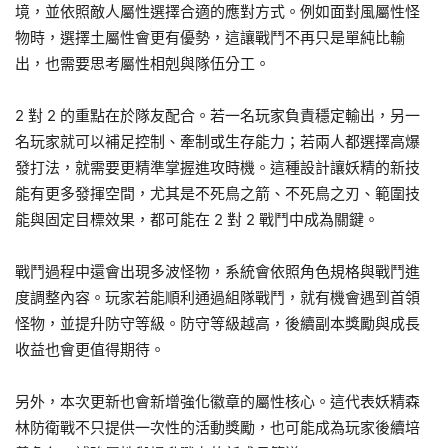
境，並依照敵人屬性選擇合適的應對方式。例如面對風屬性怪
物時，選擇土屬性會更有優勢，這讓戰鬥不再只是單純比輸
出，也需要思考屬性相剋與隊伍分工。
2 對 2 的重點在於隊友配合。若一名玩家負責穩定輸出，另一
名玩家就可以補足控制、牽制或生存能力；若兩人都選擇高爆
發打法，就需要更精準掌握進攻時機。這種設計讓妖精的新技
能有更多發揮空間，尤其是不死鳥之箭、不死鳥之刃、範圍技
能與固定目標效果，都可能在 2 對 2 戰鬥中成為關鍵。
戰鬥過程中還會出現多波怪物，系統會依照角色規格與戰鬥進
度調整內容。玩家若能順利通過組隊戰鬥，就有機會遇到首領
怪物，並提升防守等級。防守等級越高，後續副本獎勵與成長
收益也會更值得期待。
另外，本次更新也會新增強化徽章的屬性核心。這代表妖精森
林防衛戰不只提供一次性的活動獎勵，也可能成為玩家後續培