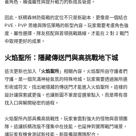
養角色、補強屬性與提升戰力的新成長管道。
因此，妖精森林防衛戰的定位不只是新副本，更像是一個結合
PVE、PVP 思維與隊伍策略的新型內容。玩家需要考慮角色強
度、屬性選擇、隊友搭配與首領挑戰路線，才能在 2 對 2 戰鬥
中取得更好的成果。
火焰聖所：隱藏傳送門與高挑戰地下城
這次更新也加入「
火焰聖所
」相關內容。火焰聖所由守護者們
守護，是一個充滿神秘氣氛的特殊地城。玩家需要透過無所遁
形術或符文，找出被隱藏的傳送門才能進入火焰聖所。這樣的
設計讓探索感更強，也讓新圖不單是從選單點入，而是帶有尋
找入口與解開秘密的過程。
火焰聖所內部具備高挑戰性，玩家會面對強大的怪物與首領團
隊。這讓妖精改版不僅集中在技能，也延伸到實際戰鬥場景，
讓玩家有機會測試新技能、新裝備與團隊配合。