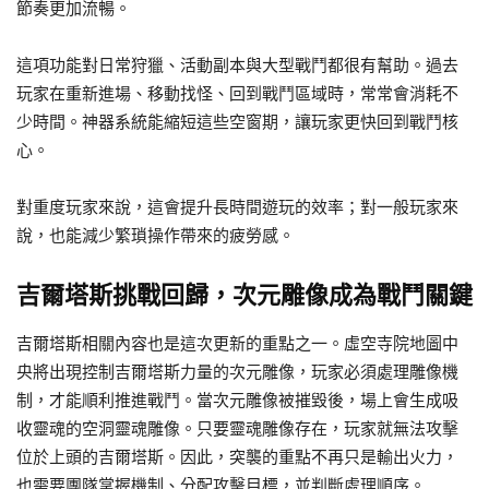
節奏更加流暢。
這項功能對日常狩獵、活動副本與大型戰鬥都很有幫助。過去
玩家在重新進場、移動找怪、回到戰鬥區域時，常常會消耗不
少時間。神器系統能縮短這些空窗期，讓玩家更快回到戰鬥核
心。
對重度玩家來說，這會提升長時間遊玩的效率；對一般玩家來
說，也能減少繁瑣操作帶來的疲勞感。
吉爾塔斯挑戰回歸，次元雕像成為戰鬥關鍵
吉爾塔斯相關內容也是這次更新的重點之一。虛空寺院地圖中
央將出現控制吉爾塔斯力量的次元雕像，玩家必須處理雕像機
制，才能順利推進戰鬥。當次元雕像被摧毀後，場上會生成吸
收靈魂的空洞靈魂雕像。只要靈魂雕像存在，玩家就無法攻擊
位於上頭的吉爾塔斯。因此，突襲的重點不再只是輸出火力，
也需要團隊掌握機制、分配攻擊目標，並判斷處理順序。