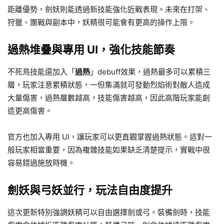
距離優勢，劍妖則能透過新技能強化近戰表現。未來在打架、
狩獵、團戰與副本中，妖精很可能會有更高的操作上限。
過熱堆疊與專用 UI，強化技能節奏
不死鳥技能還加入「
過熱
」debuff效果，過熱最多可以累積三
層，玩家注意累積狀態，一但集滿就可發動烈焰術對敵人造成
大量傷害，過熱層數越高，技能傷害越高，因此高階玩家能創
造更高傷害。
官方也加入專用 UI，讓玩家可以更直觀掌握過熱狀態。這對一
般玩家相當重要，因為複雜技能如果缺乏清楚提示，實戰中很
容易錯過施放時機。
劍妖與弓妖並行，玩法自由度提升
這次更新特別強調妖精可以自由選擇劍或弓。裝備劍時，技能