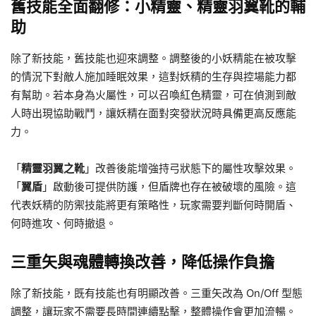
舊技能全面翻修：小精靈、精靈羽翼靴的輔
助
除了新技能，舊技能也迎來調整。調整後的小妖精能在被攻擊
的情況下對敵人施加睡眠效果，這對妖精的生存與控場能力都
有幫助。若本身為火屬性，可以召喚紅色精靈，可在偵測到敵
人時出現協助戰鬥，讓妖精在面對突發狀況時具備更高反應能
力。
「
精靈羽翼之靴
」改善後能增強持弓狀態下的屬性攻擊效果。
「
翼盾
」啟動後可提供防護，但盾牌也存在被破壞的風險。這
代表妖精的防禦技能將更有策略性，玩家需要判斷何時開盾、
何時進攻、何時撤退。
三重矢與魂體轉換改善，降低操作負擔
除了新技能，既有技能也有明顯改善。三重矢改為 On/Off 型態
調整，讓玩家不需要長時間連續點擊，整體操作會更加流暢。