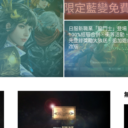
日服新職業「龍鬥士」登場
100%經驗合併、衝等活動
先登錄獎勵大放送，追加遊
改版