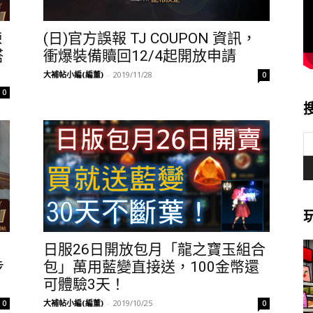
煉
(日)官方誤報 TJ COUPON 資訊，
塔
衝爆裝備贖回12/4起開放申請
大補帖小編(編董)
-
2019/11/28
0
0
日服26日開放包月「龍之寶玉組合
步
包」萬用藍變直接送，100金幣還
可體驗3天！
大補帖小編(編董)
-
2019/10/25
0
0