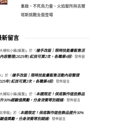
重啟、不死鳥力量、火焰聖所與吉爾
塔斯挑戰全面登場
最新留言
槍手改版｜限時技能書販售活
大補帖小編(編董)
」於〈
內容整理(2025年) 紅技可買2次，各職業4招
〉發佈留
槍手改版｜限時技能書販售活動內容整理
K
」於〈
2025年) 紅技可買2次，各職業4招
〉發佈留言
本週限定！保底製作這些飾品
大補帖小編(編董)
」於〈
升30%經驗值獎勵，分身流衝等別錯過
〉發佈留言
本週限定！保底製作這些飾品提升30%
呂學龍
」於〈
驗值獎勵，分身流衝等別錯過
〉發佈留言