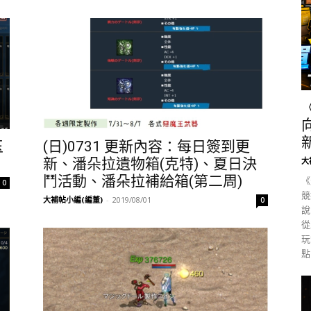
玉
(日)0731 更新內容：每日簽到更
新、潘朵拉遺物箱(克特)、夏日決
大
鬥活動、潘朵拉補給箱(第二周)
《
0
競
大補帖小編(編董)
-
2019/08/01
0
說
從
玩
點