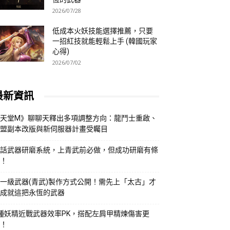
2026/07/28
低成本火妖技能選擇推薦，只要
一招紅技就能輕鬆上手 (韓國玩家
心得)
2026/07/02
最新資訊
天堂M》聊聊天釋出多項調整方向：龍鬥士重啟、
盟副本改版與新伺服器計畫受矚目
話武器研磨系統，上青武前必做，但成功研磨有條
！
一級武器(青武)製作方式公開！需先上「太古」才
成就這把永恆的武器
種妖精近戰武器效率PK，搭配左肩甲精煉傷害更
！