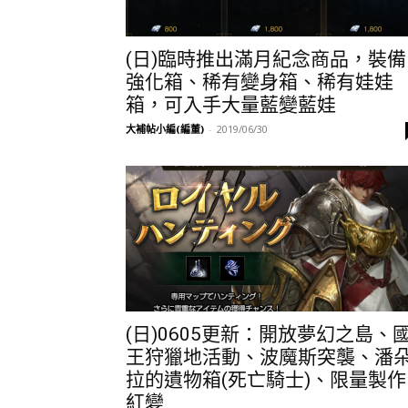
(日)臨時推出滿月紀念商品，裝備
強化箱、稀有變身箱、稀有娃娃
箱，可入手大量藍變藍娃
大補帖小編(編董)
-
2019/06/30
(日)0605更新：開放夢幻之島、
王狩獵地活動、波魔斯突襲、潘
拉的遺物箱(死亡騎士)、限量製作
紅變