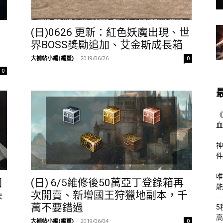
(日)0626 更新：紅色妖魔出現、世
界BOSS獎勵追加、艾金斯成長箱
大補帖小編(編董)
-
2019/06/26
0
0
《
血
神
件
唯
國
(日) 6/5維修後50萬亞丁登錄箱再
能
朵
次開賣、新增國王狩獵地副本，千
萬不要錯過
5
高
大補帖小編(編董)
-
2019/06/04
0