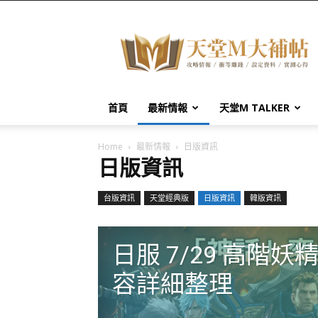
天
堂
M
大
補
帖
首頁
最新情報
天堂M TALKER
Home
最新情報
日版資訊
日版資訊
台版資訊
天堂經典版
日版資訊
韓版資訊
日服 7/29 高階妖
容詳細整理