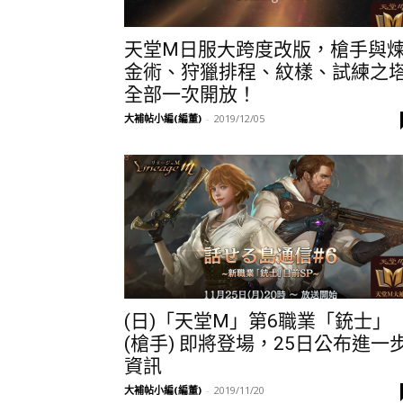
天堂M日服大跨度改版，槍手與
金術、狩獵排程、紋樣、試練之
全部一次開放！
大補帖小編(編董)
-
2019/12/05
(日)「天堂M」第6職業「銃士」
(槍手) 即將登場，25日公布進一
資訊
大補帖小編(編董)
-
2019/11/20