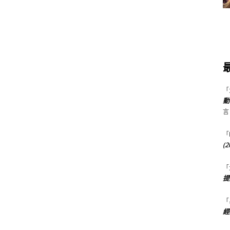
「
動
言
「
(
「
提
「
經