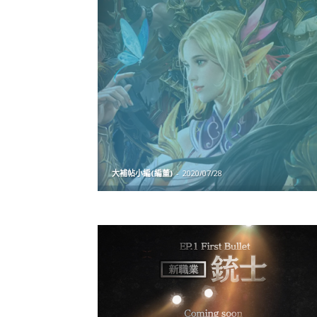
大補帖小編(編董)
-
2020/07/28