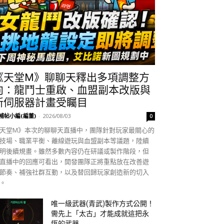
《天堂M》聊聊天釋出多項調整方
向：龍鬥士重啟、血盟副本改版與
新伺服器計畫受矚目
補帖小編(編董)
-
2026/08/03
0
天堂M》本次的聊聊天直播中，團隊針對玩家最關心的
技場、職業平衡、離線遊玩與血盟副本等議題，陸續
明後續規畫。雖然多數內容仍在研議或製作階段，但
直播中的回應可看出，開發團隊正將重點放在改善遊
節奏、補強社群互動，以及替回歸玩家創造新的切入
。
唯一級武器(青武)製作方式公開！
需先上「太古」才能成就這把永
恆的武器