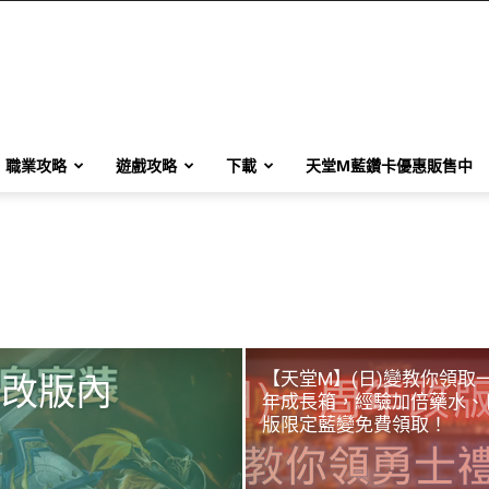
職業攻略
遊戲攻略
下載
天堂M藍鑽卡優惠販售中
【天堂M】(日)變教你領取
精改版內
年成長箱，經驗加倍藥水、
版限定藍變免費領取！