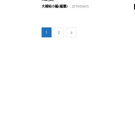
大補帖小編(編董)
-
2019/06/05
1
2