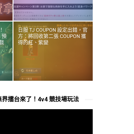
！
日服 TJ COUPON 設定出錯，官
、預
方：將回收第二張 COUPON 獲
戲
得的紅、紫變
無界擂台來了！4v4 競技場玩法