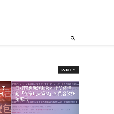
LATEST
一周
日版因應武漢肺炎推出防疫活
日
動「在家玩天堂M」免費發放多
項道具