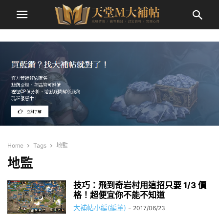
Home
Tags
地監
地監
技巧：飛到奇岩村用這招只要 1/3 價
格！超便宜你不能不知道
大補帖小編(編董)
-
2017/06/23