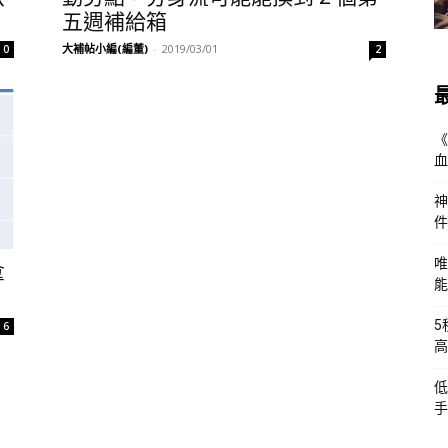
五週補給箱
大補帖小編(編董)
-
2019/03/01
0
2
《
血
神
件
唯
拿
能
5
6
高
低
手