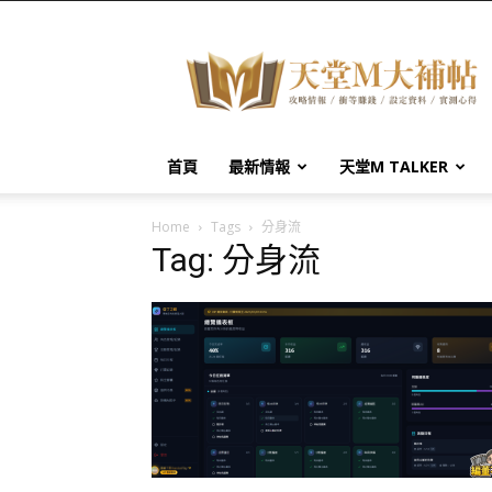
天
堂
M
大
補
帖
首頁
最新情報
天堂M TALKER
Home
Tags
分身流
Tag: 分身流