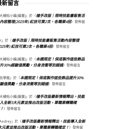
最新留言
槍手改版｜限時技能書販售活
大補帖小編(編董)
」於〈
內容整理(2025年) 紅技可買2次，各職業4招
〉發佈留
槍手改版｜限時技能書販售活動內容整理
K
」於〈
2025年) 紅技可買2次，各職業4招
〉發佈留言
本週限定！保底製作這些飾品
大補帖小編(編董)
」於〈
升30%經驗值獎勵，分身流衝等別錯過
〉發佈留言
本週限定！保底製作這些飾品提升30%
呂學龍
」於〈
驗值獎勵，分身流衝等別錯過
〉發佈留言
槍手改版最新情報釋出，技能
大補帖小編(編董)
」於〈
入全新3大元素並推出改版活動，單職業轉職確
！
〉發佈留言
槍手改版最新情報釋出，技能導入全新
Aedrey
」於〈
大元素並推出改版活動，單職業轉職確定！
〉發佈留