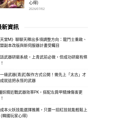
心得)
2026/07/02
最新資訊
天堂M》聊聊天釋出多項調整方向：龍鬥士重啟、
盟副本改版與新伺服器計畫受矚目
話武器研磨系統，上青武前必做，但成功研磨有條
！
一級武器(青武)製作方式公開！需先上「太古」才
成就這把永恆的武器
種妖精近戰武器效率PK，搭配左肩甲精煉傷害更
！
成本火妖技能選擇推薦，只要一招紅技就能輕鬆上
 (韓國玩家心得)