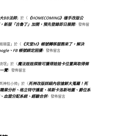
大BB法師
《HOMECOMING》槍手改版公
」於〈
，新服「古魯丁」加開，預先登錄即日展開
〉發佈留
《天堂M》帳號轉移服務來了，解決
姬順富
」於〈
oogle、FB 帳號綁定困擾
〉發佈留言
魔法娃娃探險可獲得娃娃卡位置與取得條
流氓
」於〈
一覽
〉發佈留言
死神改版詳細內容搶鮮大蒐羅！死
死神杜小帅
」於〈
職業分析、格立特守護星、埃斯卡洛斯地圖、爵位系
、血盟分配系統、經驗合併
〉發佈留言