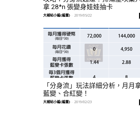
拿 28*n 張變身娃娃抽卡
大補帖小編(編董)
-
2019/05/22
「分身流」玩法詳細分析，月月
藍變、合紅變！
大補帖小編(編董)
-
2019/02/23