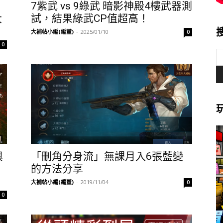
7紫武 vs 9綠武 暗影神殿4樓武器測
大
試，結果綠武CP值超高！
大補帖小編(編董)
-
2025/01/10
0
0
與
「刪角分身流」無課月入6張藍變
的方法分享
大補帖小編(編董)
-
2019/11/04
0
0