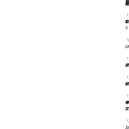
「
動
言
「
(
「
提
「
經
「
導
定
「
3