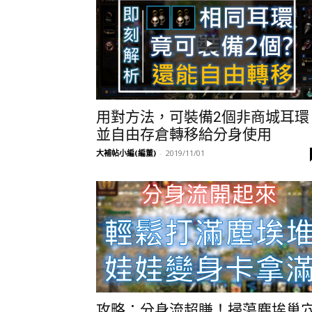
用對方法，可裝備2個非商城耳環
並自由存倉轉移給分身使用
大補帖小編(編董)
-
2019/11/01
攻略：分身流超賺！掃蕩塵埃巢