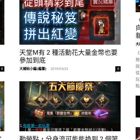
大
天堂M有 2 種活動花大量金幣也要
《
參加到底
競
說
大補帖小編(編董)
-
2019/05/23
0
0
從
玩
點
穴
勤勞點，分身流可能能換到 2 個第