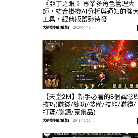
《亞丁之眼 》專業多角色管理大
師，結合掛機AI分析與通知的強
工具，經典版蓄勢待發
大補帖小編(編董)
-
2026/01/12
【天堂2M】新手必看的8個觀念
技巧(賺錢/練功/裝備/技能/賺鑽/
打寶/賺鑽/蒐集品)
大補帖小編(編董)
-
2019/12/02