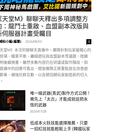
《天堂M》聊聊天釋出多項調整方
向：龍鬥士重啟、血盟副本改版與
新伺服器計畫受矚目
補帖小編(編董)
-
2026/08/03
0
天堂M》本次的聊聊天直播中，團隊針對玩家最關心的
技場、職業平衡、離線遊玩與血盟副本等議題，陸續
明後續規畫。雖然多數內容仍在研議或製作階段，但
直播中的回應可看出，開發團隊正將重點放在改善遊
節奏、補強社群互動，以及替回歸玩家創造新的切入
。
唯一級武器(青武)製作方式公開！
需先上「太古」才能成就這把永
恆的武器
2026/07/28
低成本火妖技能選擇推薦，只要
一招紅技就能輕鬆上手 (韓國玩家