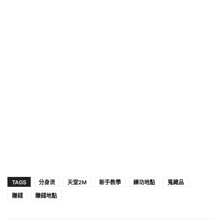
TAGS
分身流
天堂2M
新手教學
練功地點
蒐藏品
賺錢
賺錢地點