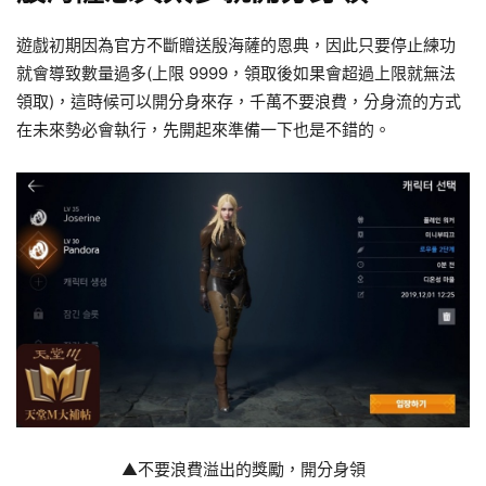
遊戲初期因為官方不斷贈送殷海薩的恩典，因此只要停止練功
就會導致數量過多(上限 9999，領取後如果會超過上限就無法
領取)，這時候可以開分身來存，千萬不要浪費，分身流的方式
在未來勢必會執行，先開起來準備一下也是不錯的。
▲不要浪費溢出的獎勵，開分身領