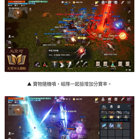
▲ 寶物隨機噴，組隊一起撿增加分寶率。