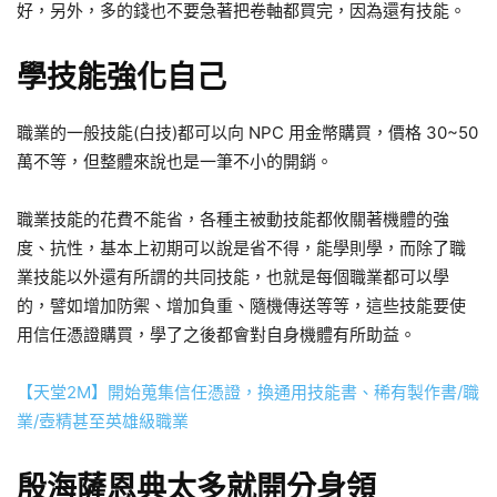
好，另外，多的錢也不要急著把卷軸都買完，因為還有技能。
學技能強化自己
職業的一般技能(白技)都可以向 NPC 用金幣購買，價格 30~50
萬不等，但整體來說也是一筆不小的開銷。
職業技能的花費不能省，各種主被動技能都攸關著機體的強
度、抗性，基本上初期可以說是省不得，能學則學，而除了職
業技能以外還有所謂的共同技能，也就是每個職業都可以學
的，譬如增加防禦、增加負重、隨機傳送等等，這些技能要使
用信任憑證購買，學了之後都會對自身機體有所助益。
【天堂2M】開始蒐集信任憑證，換通用技能書、稀有製作書/職
業/壺精甚至英雄級職業
殷海薩恩典太多就開分身領