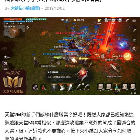
By
大補帖小編(編董)
-
2019/12/02
天堂2M
的新手們該練什麼職業？好吧！既然大家都已經知道這
遊戲跟天堂M非常相似，那麼遠攻職業不意外的就成了最適合的
人選，但，這近戰也不要擔心，接下來小編跟大家分享如何順
順的通過新手期。