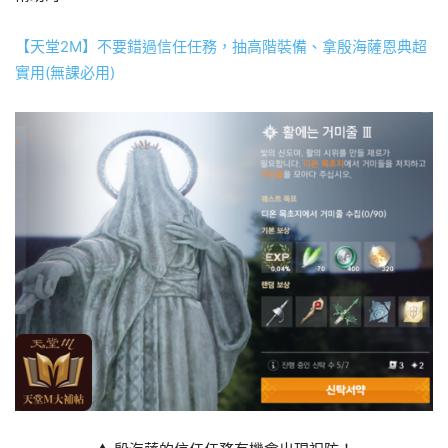
【天堂2M】不要錯過信任任務，抽高階裝備、拿殷海薩恩典超
實用(無課必用)