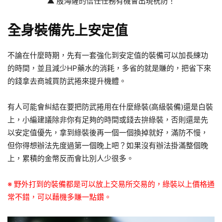
▲ 殷海薩的信任任務有機會出現祝防！
全身裝備先上安定值
不論在什麼時期，先有一套強化到安定值的裝備可以加長練功
的時間，並且減少HP藥水的消耗，多省的就是賺的，把省下來
的錢拿去商城買防武捲來提升機體。
有人可能會糾結在要把防武捲用在什麼綠裝(高級裝備)還是白裝
上，小編建議除非你有足夠的時間或錢去拚綠裝，否則還是先
以安定值優先，拿到綠裝後再一個一個換掉就好，滿防不慢，
但你得想辦法先度過第一個晚上吧？如果沒有辦法掛滿整個晚
上，累積的金幣反而會比別人少很多。
※ 野外打到的裝備都是可以放上交易所交易的，綠裝以上價格通
常不錯，可以藉機多賺一點鑽。