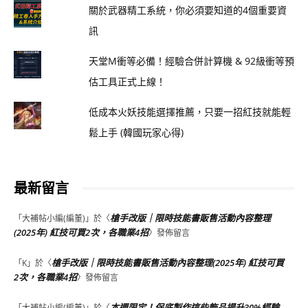
關於武器精工系統，你必須要知道的4個重要資
訊
天堂M衝等必備！經驗合併計算機 & 92級衝等預
估工具正式上線！
低成本火妖技能選擇推薦，只要一招紅技就能輕
鬆上手 (韓國玩家心得)
最新留言
槍手改版｜限時技能書販售活動內容整理
「
大補帖小編(編董)
」於〈
(2025年) 紅技可買2次，各職業4招
〉發佈留言
槍手改版｜限時技能書販售活動內容整理(2025年) 紅技可買
「
K
」於〈
2次，各職業4招
〉發佈留言
本週限定！保底製作這些飾品提升30%經驗
「
大補帖小編(編董)
」於〈