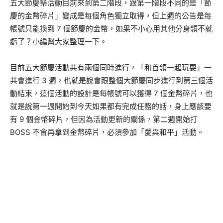
五大節慶祭活動目前來到第二階段，跟第一階段不同的是「節
慶的金幣碎片」變成是每個角色獨立取得，但上週的公告是每
帳號只能換到 7 個節慶的金幣，如果不小心用其他分身領不就
虧了？小編幫大家整理一下。
目前五大節慶活動共有兩個同時進行，「和首領一起玩耍」一
共會進行 3 週，也就是說會跟整個大節慶同步進行到第三個活
動結束，這個活動的設計是每帳號可以獲得 7 個金幣碎片，也
就是說第一週開始到今天如果都有完成任務的話，身上應該要
有 9 個金幣碎片，但因為活動更新的關係，第二週開始打
BOSS 不會再拿到金幣碎片，必須參加「愛與和平」活動。