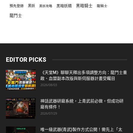
黑暗騎士
預先登錄
黑妖
黑暗妖精
龍騎士
黑妖攻略
龍鬥士
EDITOR PICKS
《天堂M》聊聊天釋出多項調整方向：龍鬥士重
啟、血盟副本改版與新伺服器計畫受矚目
2026/08/03
神話武器研磨系統，上青武前必做，但成功研
磨有條件！
2026/07/29
唯一級武器(青武)製作方式公開！需先上「太