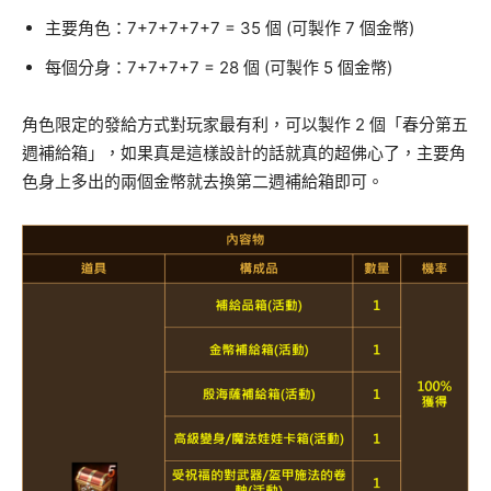
主要角色：7+7+7+7+7 = 35 個 (可製作 7 個金幣)
每個分身：7+7+7+7 = 28 個 (可製作 5 個金幣)
角色限定的發給方式對玩家最有利，可以製作 2 個「春分第五
週補給箱」，如果真是這樣設計的話就真的超佛心了，主要角
色身上多出的兩個金幣就去換第二週補給箱即可。