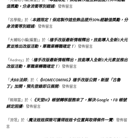
值獎勵，分身流衝等別錯過
〉發佈留言
本週限定！保底製作這些飾品提升30%經驗值獎勵，分
「
呂學龍
」於〈
身流衝等別錯過
〉發佈留言
槍手改版最新情報釋出，技能導入全新3大元
「
大補帖小編(編董)
」於〈
素並推出改版活動，單職業轉職確定！
〉發佈留言
槍手改版最新情報釋出，技能導入全新3大元素並推出
「
Aedrey
」於〈
改版活動，單職業轉職確定！
〉發佈留言
大BB法師
《HOMECOMING》槍手改版公開，新服「古魯
「
」於〈
丁」加開，預先登錄即日展開
〉發佈留言
《天堂M》帳號轉移服務來了，解決 Google、FB 帳號
「
姬順富
」於〈
綁定困擾
〉發佈留言
魔法娃娃探險可獲得娃娃卡位置與取得條件一覽
「
流氓
」於〈
〉發佈留
言