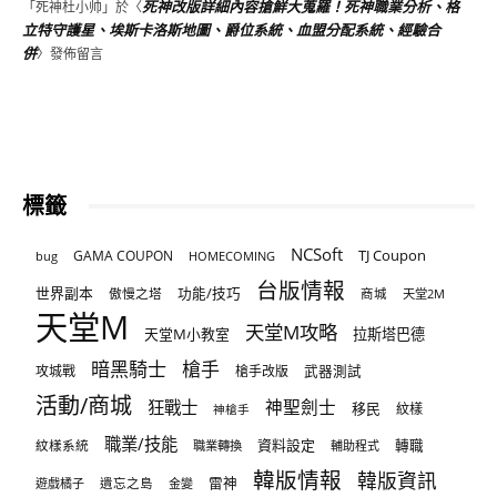
死神改版詳細內容搶鮮大蒐羅！死神職業分析、格
「
死神杜小帅
」於〈
立特守護星、埃斯卡洛斯地圖、爵位系統、血盟分配系統、經驗合
併
〉發佈留言
標籤
NCSoft
TJ Coupon
GAMA COUPON
bug
HOMECOMING
台版情報
世界副本
傲慢之塔
功能/技巧
商城
天堂2M
天堂M
天堂M攻略
天堂M小教室
拉斯塔巴德
暗黑騎士
槍手
攻城戰
槍手改版
武器測試
活動/商城
狂戰士
神聖劍士
移民
紋樣
神槍手
職業/技能
資料設定
紋樣系統
轉職
職業轉換
輔助程式
韓版情報
韓版資訊
雷神
遊戲橘子
遺忘之島
金變