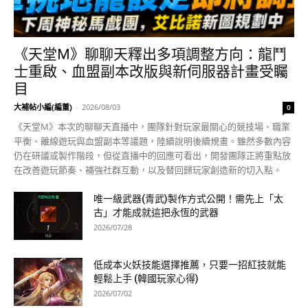
《天堂M》聊聊天釋出多項調整方向：龍鬥
士重啟、血盟副本改版與新伺服器計畫受矚
目
大補帖小編(編董)
-
2026/08/03
0
《天堂M》本次的聊聊天直播中，團隊針對玩家最關心的競技場、職業
平衡、離線遊玩與血盟副本等議題，陸續說明後續規畫。雖然多數內容
仍在研議或製作階段，但從直播中的回應可看出，開發團隊正將重點放
在改善遊玩節奏、補強社群互動，以及替回歸玩家創造新的切入點。
唯一級武器(青武)製作方式公開！需先上「太
古」才能成就這把永恆的武器
2026/07/28
低成本火妖技能選擇推薦，只要一招紅技就能
輕鬆上手 (韓國玩家心得)
2026/07/02