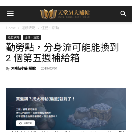
Home
遊戲攻略
任務、活動
遊戲攻略
任務、活動
勤勞點，分身流可能能換到
2 個第五週補給箱
By
大補帖小編(編董)
-
2019/03/01