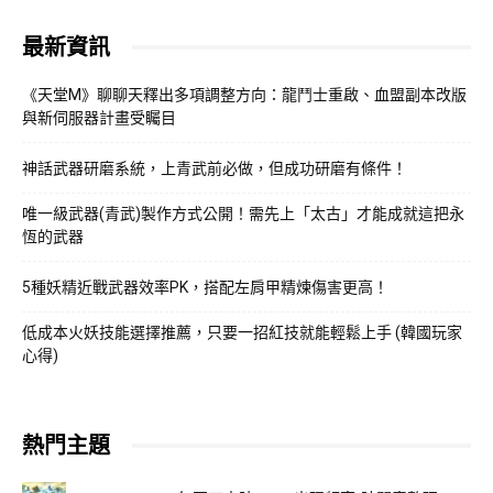
最新資訊
《天堂M》聊聊天釋出多項調整方向：龍鬥士重啟、血盟副本改版
與新伺服器計畫受矚目
神話武器研磨系統，上青武前必做，但成功研磨有條件！
唯一級武器(青武)製作方式公開！需先上「太古」才能成就這把永
恆的武器
5種妖精近戰武器效率PK，搭配左肩甲精煉傷害更高！
低成本火妖技能選擇推薦，只要一招紅技就能輕鬆上手 (韓國玩家
心得)
熱門主題