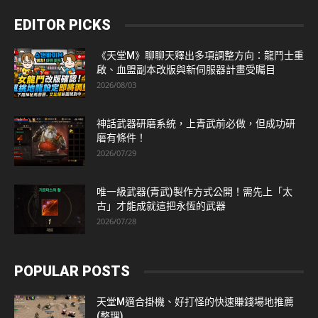
EDITOR PICKS
《天堂M》聊聊天釋出多項調整方向：龍鬥士重
啟、血盟副本改版與新伺服器計畫受矚目
2026/08/03
神話武器研磨系統，上青武前必做，但成功研
磨有條件！
2026/07/29
唯一級武器(青武)製作方式公開！需先上「太
古」才能成就這把永恆的武器
2026/07/28
POPULAR POSTS
天堂M適合掛機、好打怪的快速賺錢場地推薦
(整理)