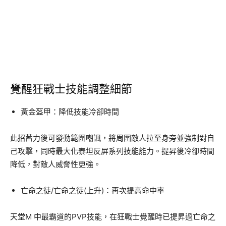
覺醒狂戰士技能調整細節
黃金盔甲：降低技能冷卻時間
此招蓄力後可發動範圍嘲諷，將周圍敵人拉至身旁並強制對自
己攻擊，同時最大化泰坦反屏系列技能能力。提昇後冷卻時間
降低，對敵人威脅性更強。
亡命之徒/亡命之徒(上升)：再次提高命中率
天堂M 中最霸道的PVP技能，在狂戰士覺醒時已提昇過亡命之