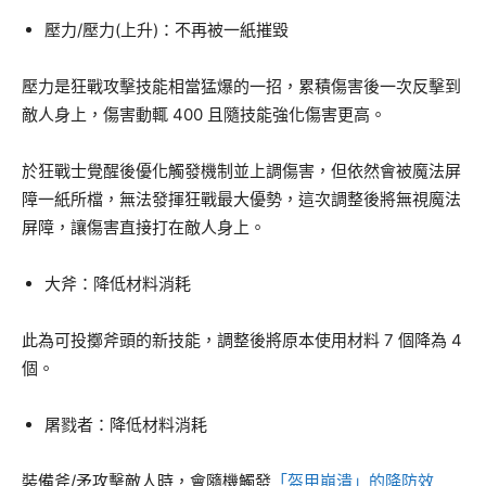
壓力/壓力(上升)：不再被一紙摧毀
壓力是狂戰攻擊技能相當猛爆的一招，累積傷害後一次反擊到
敵人身上，傷害動輒 400 且隨技能強化傷害更高。
於狂戰士覺醒後優化觸發機制並上調傷害，但依然會被魔法屏
障一紙所檔，無法發揮狂戰最大優勢，這次調整後將無視魔法
屏障，讓傷害直接打在敵人身上。
大斧：降低材料消耗
此為可投擲斧頭的新技能，調整後將原本使用材料 7 個降為 4
個。
屠戮者：降低材料消耗
裝備斧/矛攻擊敵人時，會隨機觸發
「盔甲崩潰」的降防效