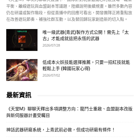
平衡、離線遊玩與血盟副本等議題，陸續說明後續規畫。雖然多數內容
仍在研議或製作階段，但從直播中的回應可看出，開發團隊正將重點放
在改善遊玩節奏、補強社群互動，以及替回歸玩家創造新的切入點。
唯一級武器(青武)製作方式公開！需先上「太
古」才能成就這把永恆的武器
2026/07/28
低成本火妖技能選擇推薦，只要一招紅技就能
輕鬆上手 (韓國玩家心得)
2026/07/02
最新資訊
《天堂M》聊聊天釋出多項調整方向：龍鬥士重啟、血盟副本改版
與新伺服器計畫受矚目
神話武器研磨系統，上青武前必做，但成功研磨有條件！