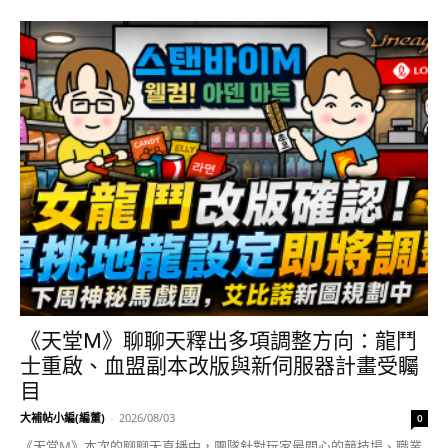
《天堂M》聊聊天釋出多項調整方向：龍鬥
士重啟、血盟副本改版與新伺服器計畫受矚
目
大補帖小編(編董)
-
2026/08/03
0
《天堂M》本次的聊聊天直播中，團隊針對玩家最關心的競技場、職業