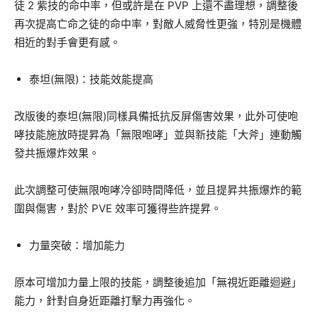
徒 2 紫技的命中率，但或許是在 PVP 上還不盡理想，調整後
再次提高亡命之徒的命中率，對敵人威脅性更強，特別是機體
相近的對手會更有感。
泰坦(無限)：技能效能提高
改版後的泰坦(無限)同樣具備抵抗反屏傷害效果，此外可使咆
哮技能施放時提昇為「無限咆哮」並與新技能「大斧」連動觸
發共振爆炸效果。
此次調整可使無限咆哮冷卻時間降低，並且提昇共振爆炸的範
圍與傷害，對於 PVE 效率可獲得些許提昇。
力量突破：增加能力
原本可增加力量上限的技能，調整後追加「無視近距離迴避」
能力，針對自身近距離打擊力再強化。