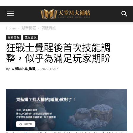
Home
最新情報
韓版資訊
最新情報
韓版資訊
狂戰士覺醒後首次技能調
整，似乎為滿足玩家期盼
By
大補帖小編(編董)
-
2022/12/07