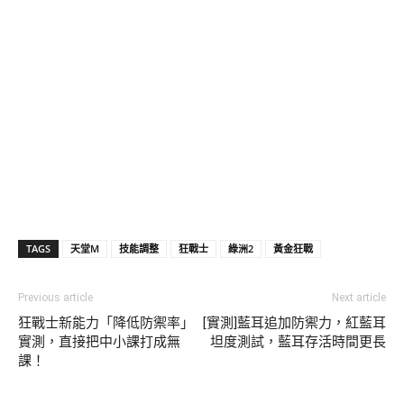
TAGS
天堂M
技能調整
狂戰士
綠洲2
黃金狂戰
Previous article
Next article
狂戰士新能力「降低防禦率」
[實測]藍耳追加防禦力，紅藍耳
實測，直接把中小課打成無
坦度測試，藍耳存活時間更長
課！