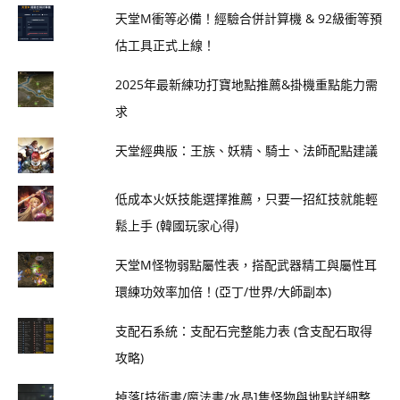
天堂M衝等必備！經驗合併計算機 & 92級衝等預
估工具正式上線！
2025年最新練功打寶地點推薦&掛機重點能力需
求
天堂經典版：王族、妖精、騎士、法師配點建議
低成本火妖技能選擇推薦，只要一招紅技就能輕
鬆上手 (韓國玩家心得)
天堂M怪物弱點屬性表，搭配武器精工與屬性耳
環練功效率加倍！(亞丁/世界/大師副本)
支配石系統：支配石完整能力表 (含支配石取得
攻略)
掉落[技術書/魔法書/水晶]隻怪物與地點詳細整