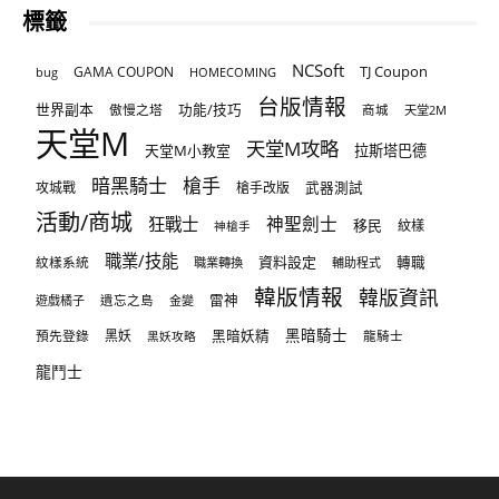
標籤
NCSoft
TJ Coupon
GAMA COUPON
bug
HOMECOMING
台版情報
世界副本
傲慢之塔
功能/技巧
商城
天堂2M
天堂M
天堂M攻略
天堂M小教室
拉斯塔巴德
暗黑騎士
槍手
攻城戰
槍手改版
武器測試
活動/商城
狂戰士
神聖劍士
移民
紋樣
神槍手
職業/技能
資料設定
紋樣系統
轉職
職業轉換
輔助程式
韓版情報
韓版資訊
雷神
遊戲橘子
遺忘之島
金變
黑暗騎士
預先登錄
黑妖
黑暗妖精
龍騎士
黑妖攻略
龍鬥士