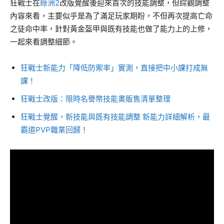
狂戰士在
綠洲2
改版覺醒後迎來首次的技能調整，但綜觀調整
內容來看，主要似乎是為了滿足玩家期盼，不但再次提高亡命
之徒命中率，針對黃金盔甲與既有技能也做了能力上的上修，
一起來看調整細節。
狂戰士新能力「降低防禦率」實測，直接把中小課打成無
課！
狂戰士改版：限時名譽幣技能書販售清單整理
狂戰士覺醒，新技能與既有技能調整 新能力詳細解析，最
霸道PVP職業回歸！