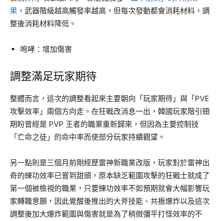
果
，武器階級越高觸發率越高，但每次發動都會消耗材料，調
整後消耗材料降低。
咆哮：增加傷害
調整滿足玩家期待
整體而言，這次的調整看起來主要朝向「玩家期待」與「PVE
攻擊效率」兩個方向走。在狂戰改消息一出，韓國玩家階引頸
期盼曾經是 PVP 王者的職業重新歸來，但因為主要控制技
「亡命之徒」的命中率而使部分玩家持續觀望。
另一點則是三個月前剛經歷雷神新職業改版，玩家對於雷神出
奇的練功效率已嘗到甜頭，原本缺乏範圍攻擊的狂戰士就成了
第一個被檢視的職業，只要練功效率不如預期就會大幅影響玩
家轉職意願，因此覺醒後推出的大斧技能、共振爆炸以及這次
調整後加大爆炸範圍與傷害就是為了稍微彌平打怪效率的不