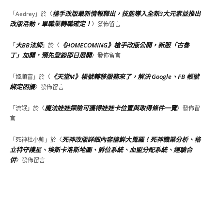
槍手改版最新情報釋出，技能導入全新3大元素並推出
「
Aedrey
」於〈
改版活動，單職業轉職確定！
〉發佈留言
大BB法師
《HOMECOMING》槍手改版公開，新服「古魯
「
」於〈
丁」加開，預先登錄即日展開
〉發佈留言
《天堂M》帳號轉移服務來了，解決 Google、FB 帳號
「
姬順富
」於〈
綁定困擾
〉發佈留言
魔法娃娃探險可獲得娃娃卡位置與取得條件一覽
「
流氓
」於〈
〉發佈留
言
死神改版詳細內容搶鮮大蒐羅！死神職業分析、格
「
死神杜小帅
」於〈
立特守護星、埃斯卡洛斯地圖、爵位系統、血盟分配系統、經驗合
併
〉發佈留言