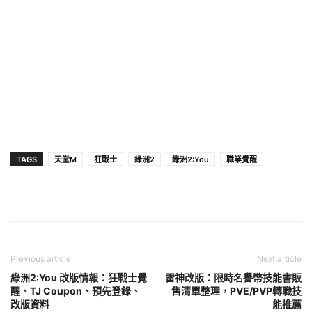
TAGS
天堂M
狂戰士
綠洲2
綠洲2:You
職業覺醒
Previous article
Next article
綠洲2:You 改版情報：狂戰士覺
雷神改版：限時名譽幣技能書販
醒、TJ Coupon、預先登錄、
售清單整理，PVE/PVP轉職技
改版資料
能推薦