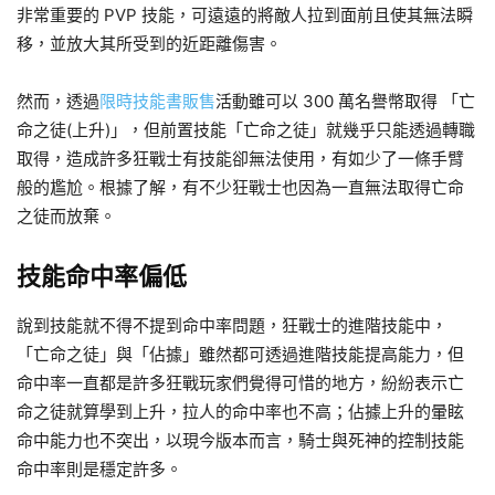
非常重要的 PVP 技能，可遠遠的將敵人拉到面前且使其無法瞬
移，並放大其所受到的近距離傷害。
然而，透過
限時技能書販售
活動雖可以 300 萬名譽幣取得 「亡
命之徒(上升)」，但前置技能「亡命之徒」就幾乎只能透過轉職
取得，造成許多狂戰士有技能卻無法使用，有如少了一條手臂
般的尷尬。根據了解，有不少狂戰士也因為一直無法取得亡命
之徒而放棄。
技能命中率偏低
說到技能就不得不提到命中率問題，狂戰士的進階技能中，
「亡命之徒」與「佔據」雖然都可透過進階技能提高能力，但
命中率一直都是許多狂戰玩家們覺得可惜的地方，紛紛表示亡
命之徒就算學到上升，拉人的命中率也不高；佔據上升的暈眩
命中能力也不突出，以現今版本而言，騎士與死神的控制技能
命中率則是穩定許多。