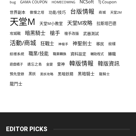
NCSoft
TJ Coupon
GAMA COUPON
bug
HOMECOMING
台版情報
世界副本
傲慢之塔
功能/技巧
商城
天堂2M
天堂M
天堂M攻略
天堂M小教室
拉斯塔巴德
暗黑騎士
槍手
攻城戰
槍手改版
武器測試
活動/商城
狂戰士
神聖劍士
移民
紋樣
神槍手
職業/技能
資料設定
紋樣系統
轉職
職業轉換
輔助程式
韓版情報
韓版資訊
雷神
遊戲橘子
遺忘之島
金變
黑暗騎士
預先登錄
黑妖
黑暗妖精
龍騎士
黑妖攻略
龍鬥士
EDITOR PICKS