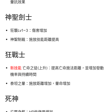
暈抗效果
神聖劍士
狂襲Lv1~3：傷害增加
神聖制裁：施放技能距離提高
狂戰士
新技能
亡命之徒(上升)：提高亡命施法距離，並增加發動
機率與持續時間
泰坦之暈：施放距離增加，暈命增加
死神
亡靈身軀：HP恢復量增加