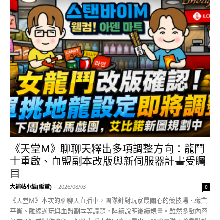
《天堂M》聊聊天釋出多項調整方向：龍鬥
士重啟、血盟副本改版與新伺服器計畫受矚
目
大補帖小編(編董)
-
2026/08/03
0
《天堂M》本次的聊聊天直播中，團隊針對玩家最關心的競技場、職業
平衡、離線遊玩與血盟副本等議題，陸續說明後續規畫。雖然多數內容