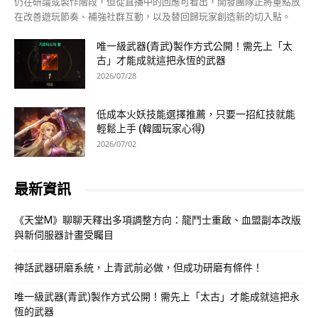
仍在研議或製作階段，但從直播中的回應可看出，開發團隊正將重點放
在改善遊玩節奏、補強社群互動，以及替回歸玩家創造新的切入點。
唯一級武器(青武)製作方式公開！需先上「太
古」才能成就這把永恆的武器
2026/07/28
低成本火妖技能選擇推薦，只要一招紅技就能
輕鬆上手 (韓國玩家心得)
2026/07/02
最新資訊
《天堂M》聊聊天釋出多項調整方向：龍鬥士重啟、血盟副本改版
與新伺服器計畫受矚目
神話武器研磨系統，上青武前必做，但成功研磨有條件！
唯一級武器(青武)製作方式公開！需先上「太古」才能成就這把永
恆的武器