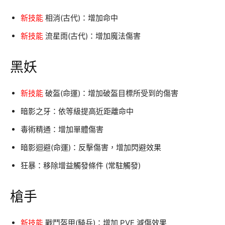
新技能
相消(古代)：增加命中
新技能
流星雨(古代)：增加魔法傷害
黑妖
新技能
破盔(命運)：增加破盔目標所受到的傷害
暗影之牙：依等級提高近距離命中
毒術精通：增加單體傷害
暗影迴避(命運)：反擊傷害，增加閃避效果
狂暴：移除增益觸發條件 (常駐觸發)
槍手
新技能
戰鬥盔甲(騎兵)：增加 PVE 減傷效果