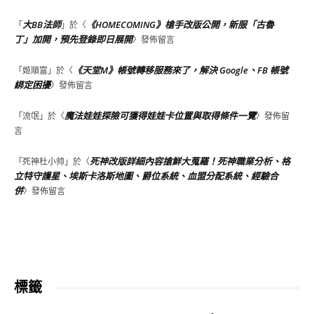
大BB法師
《HOMECOMING》槍手改版公開，新服「古魯
「
」於〈
丁」加開，預先登錄即日展開
〉發佈留言
《天堂M》帳號轉移服務來了，解決 Google、FB 帳號
「
姬順富
」於〈
綁定困擾
〉發佈留言
魔法娃娃探險可獲得娃娃卡位置與取得條件一覽
「
流氓
」於〈
〉發佈留
言
死神改版詳細內容搶鮮大蒐羅！死神職業分析、格
「
死神杜小帅
」於〈
立特守護星、埃斯卡洛斯地圖、爵位系統、血盟分配系統、經驗合
併
〉發佈留言
標籤