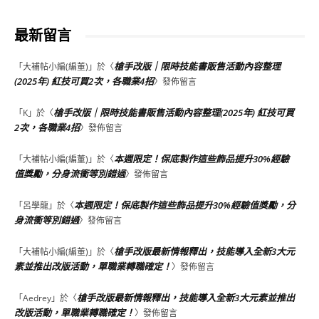
最新留言
槍手改版｜限時技能書販售活動內容整理
「
大補帖小編(編董)
」於〈
(2025年) 紅技可買2次，各職業4招
〉發佈留言
槍手改版｜限時技能書販售活動內容整理(2025年) 紅技可買
「
K
」於〈
2次，各職業4招
〉發佈留言
本週限定！保底製作這些飾品提升30%經驗
「
大補帖小編(編董)
」於〈
值獎勵，分身流衝等別錯過
〉發佈留言
本週限定！保底製作這些飾品提升30%經驗值獎勵，分
「
呂學龍
」於〈
身流衝等別錯過
〉發佈留言
槍手改版最新情報釋出，技能導入全新3大元
「
大補帖小編(編董)
」於〈
素並推出改版活動，單職業轉職確定！
〉發佈留言
槍手改版最新情報釋出，技能導入全新3大元素並推出
「
Aedrey
」於〈
改版活動，單職業轉職確定！
〉發佈留言