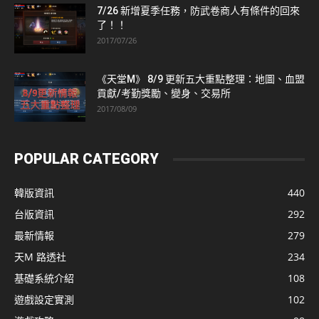
7/26 新增夏季任務，防武卷商人有條件的回來
了！！
2017/07/26
《天堂M》 8/9 更新五大重點整理：地圖、血盟
貢獻/考勤獎勵、變身、交易所
2017/08/09
POPULAR CATEGORY
韓版資訊
440
台版資訊
292
最新情報
279
天M 路透社
234
基礎系統介紹
108
遊戲設定實測
102