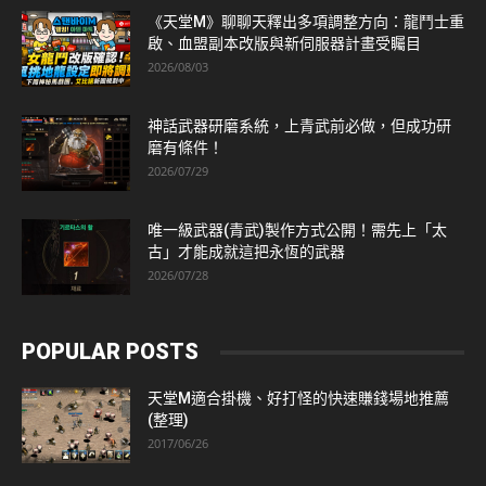
《天堂M》聊聊天釋出多項調整方向：龍鬥士重
啟、血盟副本改版與新伺服器計畫受矚目
2026/08/03
神話武器研磨系統，上青武前必做，但成功研
磨有條件！
2026/07/29
唯一級武器(青武)製作方式公開！需先上「太
古」才能成就這把永恆的武器
2026/07/28
POPULAR POSTS
天堂M適合掛機、好打怪的快速賺錢場地推薦
(整理)
2017/06/26