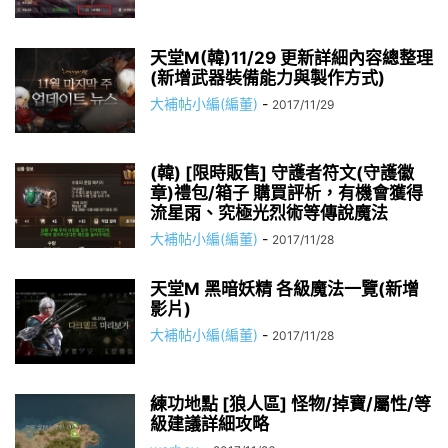
天堂M(韓)11/29 更新詳細內容總整理
(新增武器裝備能力與製作方式)
大補帖小編(編董)
-
2017/11/29
(韓) [限時販售] 守護者符文(守護徽
章)禮包/箱子 購買評析，有機會獲得
流星雨、究極光烈術等傳說魔法
大補帖小編(編董)
-
2017/11/28
天堂M 黑暗妖精 各級魔法一覽(新增
影片)
大補帖小編(編董)
-
2017/11/28
練功地點 [狼人區] 怪物/掉寶/屬性/等
級建議詳細攻略