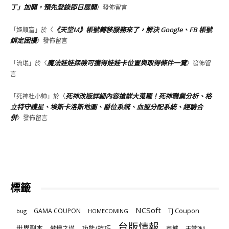
丁」加開，預先登錄即日展開
〉發佈留言
《天堂M》帳號轉移服務來了，解決 Google、FB 帳號
「
姬順富
」於〈
綁定困擾
〉發佈留言
魔法娃娃探險可獲得娃娃卡位置與取得條件一覽
「
流氓
」於〈
〉發佈留
言
死神改版詳細內容搶鮮大蒐羅！死神職業分析、格
「
死神杜小帅
」於〈
立特守護星、埃斯卡洛斯地圖、爵位系統、血盟分配系統、經驗合
併
〉發佈留言
標籤
NCSoft
TJ Coupon
GAMA COUPON
bug
HOMECOMING
台版情報
世界副本
傲慢之塔
功能/技巧
商城
天堂2M