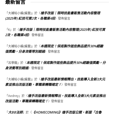
最新留言
槍手改版｜限時技能書販售活動內容整理
「
大補帖小編(編董)
」於〈
(2025年) 紅技可買2次，各職業4招
〉發佈留言
槍手改版｜限時技能書販售活動內容整理(2025年) 紅技可買
「
K
」於〈
2次，各職業4招
〉發佈留言
本週限定！保底製作這些飾品提升30%經驗
「
大補帖小編(編董)
」於〈
值獎勵，分身流衝等別錯過
〉發佈留言
本週限定！保底製作這些飾品提升30%經驗值獎勵，分
「
呂學龍
」於〈
身流衝等別錯過
〉發佈留言
槍手改版最新情報釋出，技能導入全新3大元
「
大補帖小編(編董)
」於〈
素並推出改版活動，單職業轉職確定！
〉發佈留言
槍手改版最新情報釋出，技能導入全新3大元素並推出
「
Aedrey
」於〈
改版活動，單職業轉職確定！
〉發佈留言
大BB法師
《HOMECOMING》槍手改版公開，新服「古魯
「
」於〈