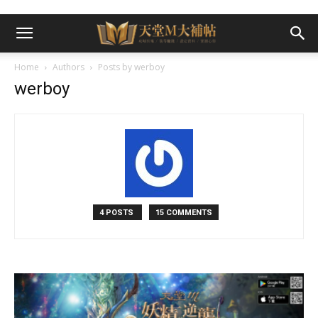
Home
Authors
Posts by werboy
werboy
4 POSTS
15 COMMENTS