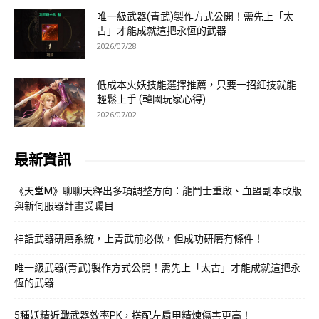
唯一級武器(青武)製作方式公開！需先上「太
古」才能成就這把永恆的武器
2026/07/28
低成本火妖技能選擇推薦，只要一招紅技就能
輕鬆上手 (韓國玩家心得)
2026/07/02
最新資訊
《天堂M》聊聊天釋出多項調整方向：龍鬥士重啟、血盟副本改版
與新伺服器計畫受矚目
神話武器研磨系統，上青武前必做，但成功研磨有條件！
唯一級武器(青武)製作方式公開！需先上「太古」才能成就這把永
恆的武器
5種妖精近戰武器效率PK，搭配左肩甲精煉傷害更高！