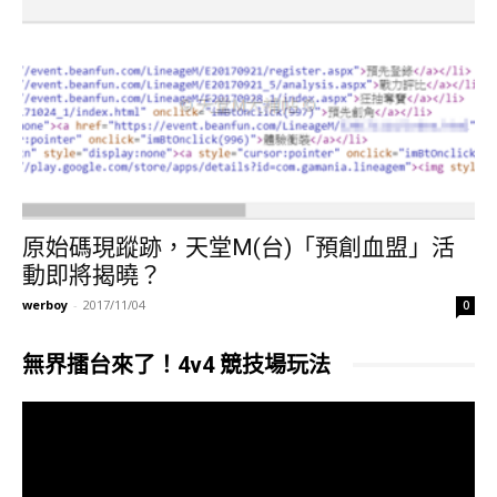
原始碼現蹤跡，天堂M(台)「預創血盟」活
動即將揭曉？
werboy
-
2017/11/04
0
無界擂台來了！4v4 競技場玩法