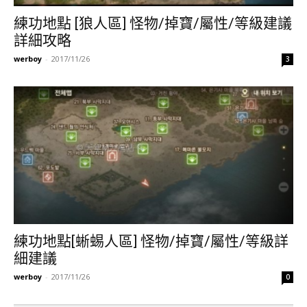
練功地點 [狼人區] 怪物/掉寶/屬性/等級建議
詳細攻略
werboy
-
2017/11/26
3
練功地點[蜥蜴人區] 怪物/掉寶/屬性/等級詳
細建議
werboy
-
2017/11/26
0