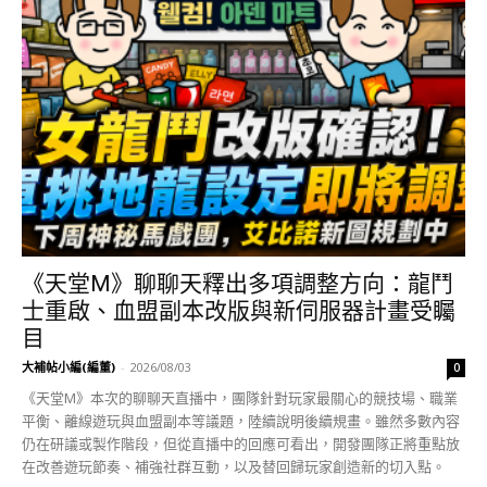
《天堂M》聊聊天釋出多項調整方向：龍鬥
士重啟、血盟副本改版與新伺服器計畫受矚
目
大補帖小編(編董)
-
2026/08/03
0
《天堂M》本次的聊聊天直播中，團隊針對玩家最關心的競技場、職業
平衡、離線遊玩與血盟副本等議題，陸續說明後續規畫。雖然多數內容
仍在研議或製作階段，但從直播中的回應可看出，開發團隊正將重點放
在改善遊玩節奏、補強社群互動，以及替回歸玩家創造新的切入點。