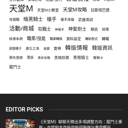
天堂M
天堂M攻略
天堂M小教室
拉斯塔巴德
暗黑騎士
槍手
攻城戰
槍手改版
武器測試
活動/商城
狂戰士
神聖劍士
移民
紋樣
神槍手
職業/技能
資料設定
紋樣系統
轉職
職業轉換
輔助程式
韓版情報
韓版資訊
雷神
遊戲橘子
遺忘之島
金變
黑暗騎士
預先登錄
黑妖
黑暗妖精
龍騎士
黑妖攻略
龍鬥士
EDITOR PICKS
《天堂M》聊聊天釋出多項調整方向：龍鬥士重
啟、血盟副本改版與新伺服器計畫受矚目