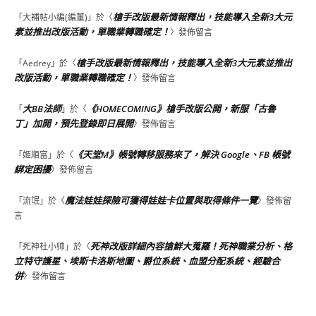
槍手改版最新情報釋出，技能導入全新3大元
「
大補帖小編(編董)
」於〈
素並推出改版活動，單職業轉職確定！
〉發佈留言
槍手改版最新情報釋出，技能導入全新3大元素並推出
「
Aedrey
」於〈
改版活動，單職業轉職確定！
〉發佈留言
大BB法師
《HOMECOMING》槍手改版公開，新服「古魯
「
」於〈
丁」加開，預先登錄即日展開
〉發佈留言
《天堂M》帳號轉移服務來了，解決 Google、FB 帳號
「
姬順富
」於〈
綁定困擾
〉發佈留言
魔法娃娃探險可獲得娃娃卡位置與取得條件一覽
「
流氓
」於〈
〉發佈留
言
死神改版詳細內容搶鮮大蒐羅！死神職業分析、格
「
死神杜小帅
」於〈
立特守護星、埃斯卡洛斯地圖、爵位系統、血盟分配系統、經驗合
併
〉發佈留言