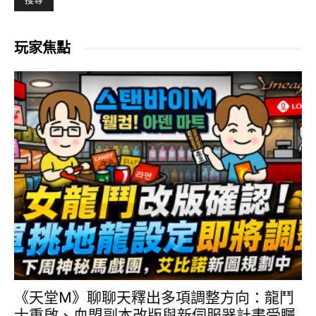
玩家焦點
《天堂M》聊聊天釋出多項調整方向：龍鬥
士重啟、血盟副本改版與新伺服器計畫受矚