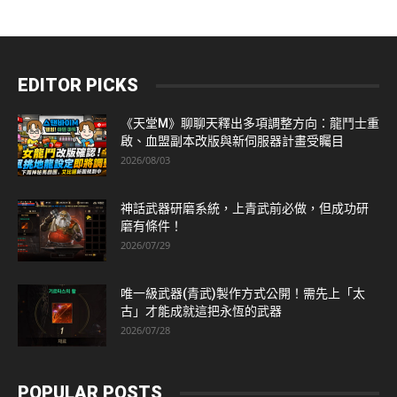
EDITOR PICKS
《天堂M》聊聊天釋出多項調整方向：龍鬥士重
啟、血盟副本改版與新伺服器計畫受矚目
2026/08/03
神話武器研磨系統，上青武前必做，但成功研
磨有條件！
2026/07/29
唯一級武器(青武)製作方式公開！需先上「太
古」才能成就這把永恆的武器
2026/07/28
POPULAR POSTS