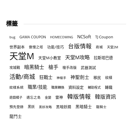
標籤
NCSoft
TJ Coupon
GAMA COUPON
bug
HOMECOMING
台版情報
世界副本
傲慢之塔
功能/技巧
商城
天堂2M
天堂M
天堂M攻略
天堂M小教室
拉斯塔巴德
暗黑騎士
槍手
攻城戰
槍手改版
武器測試
活動/商城
狂戰士
神聖劍士
移民
紋樣
神槍手
職業/技能
資料設定
紋樣系統
轉職
職業轉換
輔助程式
韓版情報
韓版資訊
雷神
遊戲橘子
遺忘之島
金變
黑暗騎士
預先登錄
黑妖
黑暗妖精
龍騎士
黑妖攻略
龍鬥士