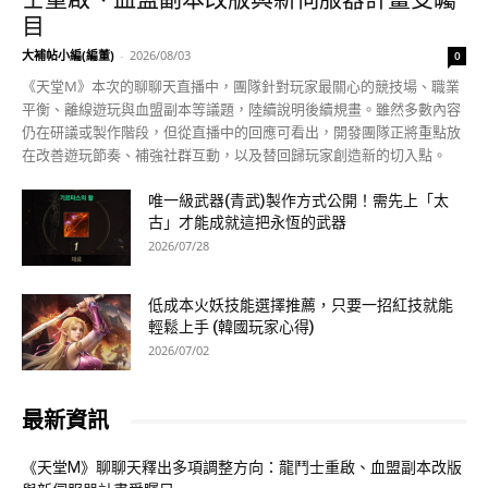
目
大補帖小編(編董)
-
2026/08/03
0
《天堂M》本次的聊聊天直播中，團隊針對玩家最關心的競技場、職業
平衡、離線遊玩與血盟副本等議題，陸續說明後續規畫。雖然多數內容
仍在研議或製作階段，但從直播中的回應可看出，開發團隊正將重點放
在改善遊玩節奏、補強社群互動，以及替回歸玩家創造新的切入點。
唯一級武器(青武)製作方式公開！需先上「太
古」才能成就這把永恆的武器
2026/07/28
低成本火妖技能選擇推薦，只要一招紅技就能
輕鬆上手 (韓國玩家心得)
2026/07/02
最新資訊
《天堂M》聊聊天釋出多項調整方向：龍鬥士重啟、血盟副本改版