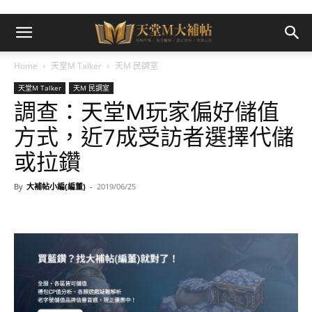
Home
天堂M Talker
天M 民調室
天堂M Talker
天M 民調室
調查：天堂M玩家偏好儲值
方式，近7成受訪者選擇代儲
或拉鑽
By
大補帖小編(編董)
-
2019/06/25