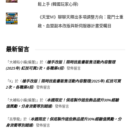
鬆上手 (韓國玩家心得)
《天堂M》聊聊天釋出多項調整方向：龍鬥士重
啟、血盟副本改版與新伺服器計畫受矚目
最新留言
槍手改版｜限時技能書販售活動內容整理
「
大補帖小編(編董)
」於〈
(2025年) 紅技可買2次，各職業4招
〉發佈留言
槍手改版｜限時技能書販售活動內容整理(2025年) 紅技可買
「
K
」於〈
2次，各職業4招
〉發佈留言
本週限定！保底製作這些飾品提升30%經驗
「
大補帖小編(編董)
」於〈
值獎勵，分身流衝等別錯過
〉發佈留言
本週限定！保底製作這些飾品提升30%經驗值獎勵，分
「
呂學龍
」於〈
身流衝等別錯過
〉發佈留言