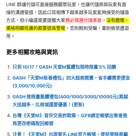
LINE 群讓代儲可直接服務觀眾玩家，也讓代儲商與玩家有直
接的溝通管道，因此口耳相傳下越來越多玩家能夠接受的儲值
方式，但小編還是要提醒大家
務必慎選代儲業者
，
沒有聽聞、
價格明顯低廉的都要提高警覺
，否則輕則受騙，重則帳號遭盜
用。
更多相關攻略與資訊
只到 10/17！GASH 天堂M藍鑽包限時限量 5% 回饋
GASH「天堂M新春禮包」四大超商開賣，省手續費更便宜
(3,000/10,000元)
GASH 推限量藍鑽禮包(400/1000/3000/10000元)買越
大送越多，比商城還要優惠！(更新)
台灣《天堂M》首宗交易詐欺案，以FB綁定帳號出售後竟
再更改密碼取回帳號
注意！《天堂M》出現冒名 LINE官方帳號，提前登陸是騙