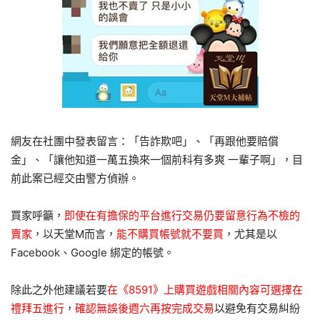
網友在社團中發表留言：「告詐欺吧」、「再跟他要賠償
金」、「讓他知道一萬五換來一個前科有多爽 一輩子啊」，目
前此案已經交由警方偵辦。
買家呼籲，
即使在有擔保的平台進行交易仍要留意行為不檢的
賣家
，以天堂M而言，
能不購買帳號就不要買
，尤其是以
Facebook、Google 綁定的帳號。
除此之外他建議若要
在《8591》上購買遊戲相關內容可選擇在
禮拜五進行
，
確認無誤後週六再按完成交易
以避免有交易糾紛