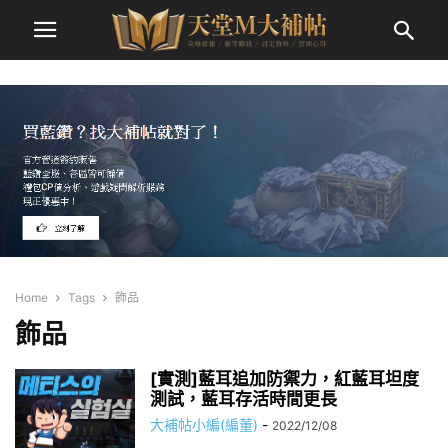
Home
Tags
飾品
飾品
[實測]藍耳追加防禦力，紅藍耳坦度
測試，藍耳存活時間更長
大補帖小編(編董)
-
2022/12/08