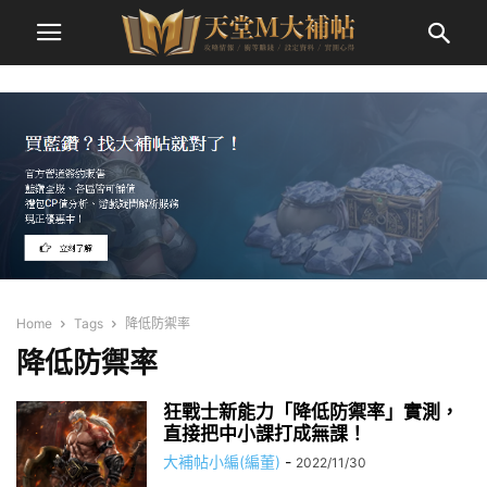
Home
Tags
降低防禦率
降低防禦率
狂戰士新能力「降低防禦率」實測，
直接把中小課打成無課！
大補帖小編(編董)
-
2022/11/30