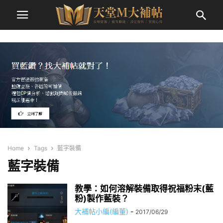
Home
Tags
藍字裝備
藍字裝備
教學：如何溶解裝備取得祝福粉末(藍
粉)製作藍裝？
大補帖小編(編董)
-
2017/06/29