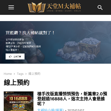
Home
Tags
線上預約
線上預約
槍手改版直播悄悄預告，新篇章2.0預
登超過16888人，這次主持人會是誰
呢？
大補帖小編(編董)
-
2025/03/07