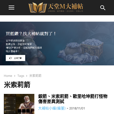
Home
Tags
米索莉箭
米索莉箭
銀箭、米索莉箭、歐里哈坤箭打怪物
傷害差異測試
大補帖小編(編董)
-
2018/11/01