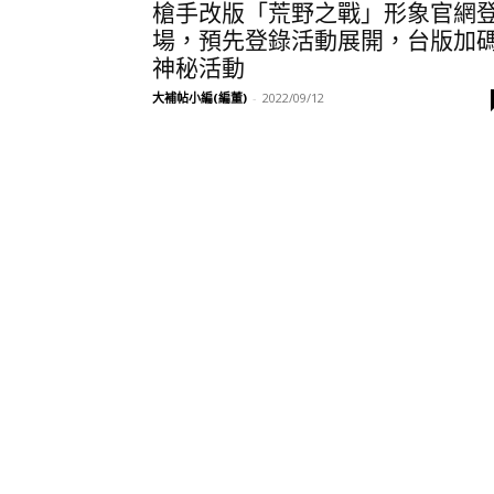
槍手改版「荒野之戰」形象官網
場，預先登錄活動展開，台版加
神秘活動
大補帖小編(編董)
-
2022/09/12