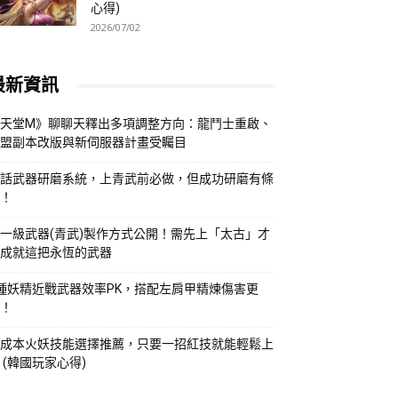
心得)
2026/07/02
最新資訊
天堂M》聊聊天釋出多項調整方向：龍鬥士重啟、
盟副本改版與新伺服器計畫受矚目
話武器研磨系統，上青武前必做，但成功研磨有條
！
一級武器(青武)製作方式公開！需先上「太古」才
成就這把永恆的武器
種妖精近戰武器效率PK，搭配左肩甲精煉傷害更
！
成本火妖技能選擇推薦，只要一招紅技就能輕鬆上
 (韓國玩家心得)