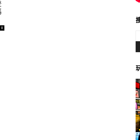
登
碼
0