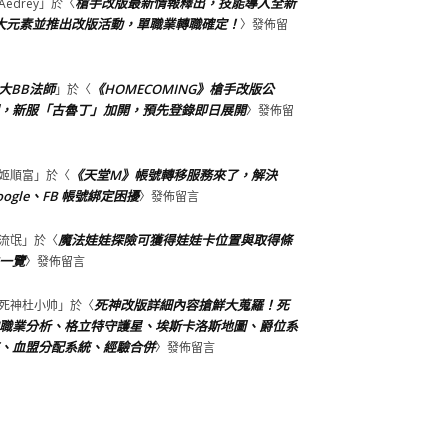
槍手改版最新情報釋出，技能導入全新
Aedrey
」於〈
大元素並推出改版活動，單職業轉職確定！
〉發佈留
大BB法師
《HOMECOMING》槍手改版公
」於〈
，新服「古魯丁」加開，預先登錄即日展開
〉發佈留
《天堂M》帳號轉移服務來了，解決
姬順富
」於〈
oogle、FB 帳號綁定困擾
〉發佈留言
魔法娃娃探險可獲得娃娃卡位置與取得條
流氓
」於〈
一覽
〉發佈留言
死神改版詳細內容搶鮮大蒐羅！死
死神杜小帅
」於〈
職業分析、格立特守護星、埃斯卡洛斯地圖、爵位系
、血盟分配系統、經驗合併
〉發佈留言