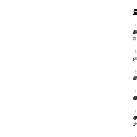
「
動
言
「
(
「
提
「
經
「
導
定