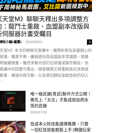
《天堂M》聊聊天釋出多項調整方
向：龍鬥士重啟、血盟副本改版與
新伺服器計畫受矚目
補帖小編(編董)
-
2026/08/03
0
天堂M》本次的聊聊天直播中，團隊針對玩家最關心的
技場、職業平衡、離線遊玩與血盟副本等議題，陸續
明後續規畫。雖然多數內容仍在研議或製作階段，但
直播中的回應可看出，開發團隊正將重點放在改善遊
節奏、補強社群互動，以及替回歸玩家創造新的切入
。
唯一級武器(青武)製作方式公開！
需先上「太古」才能成就這把永
恆的武器
2026/07/28
低成本火妖技能選擇推薦，只要
一招紅技就能輕鬆上手 (韓國玩家