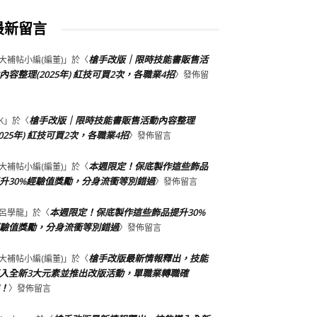
最新留言
槍手改版｜限時技能書販售活
大補帖小編(編董)
」於〈
內容整理(2025年) 紅技可買2次，各職業4招
〉發佈留
槍手改版｜限時技能書販售活動內容整理
K
」於〈
2025年) 紅技可買2次，各職業4招
〉發佈留言
本週限定！保底製作這些飾品
大補帖小編(編董)
」於〈
升30%經驗值獎勵，分身流衝等別錯過
〉發佈留言
本週限定！保底製作這些飾品提升30%
呂學龍
」於〈
驗值獎勵，分身流衝等別錯過
〉發佈留言
槍手改版最新情報釋出，技能
大補帖小編(編董)
」於〈
入全新3大元素並推出改版活動，單職業轉職確
！
〉發佈留言