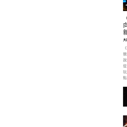
大
《
競
說
從
玩
點