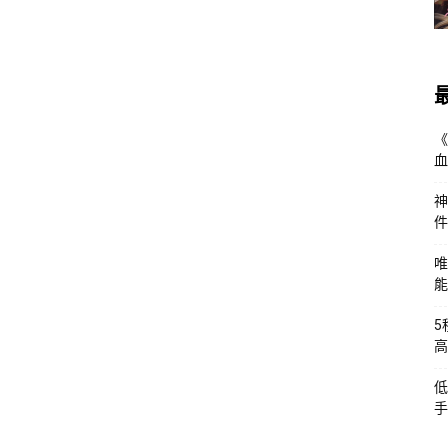
《
血
神
件
唯
能
5
高
低
手