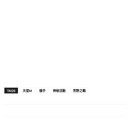
TAGS
天堂M
槍手
神秘活動
荒野之戰