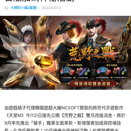
By
大補帖小編(編董)
-
2022/09/12
由遊戲橘子代理韓國遊戲大廠NCSOFT開發的跨世代手遊鉅作
《天堂M》今(12)日搶先公開【荒野之戰】雙月改版消息，將於
9月率先推出「槍手」職業全面革新，新增傷害加成與控場技
能、化身近戰剋星！10月接連台版神秘活動！也將陸續推出