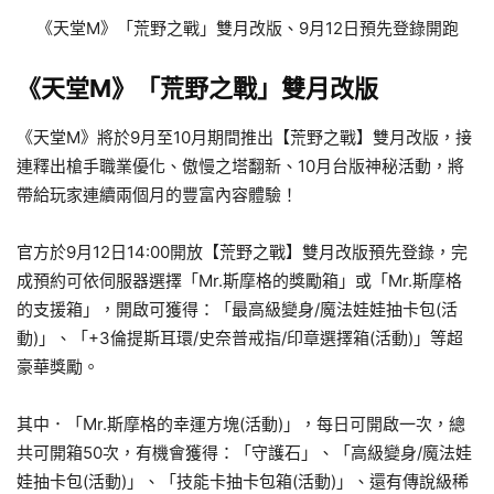
《天堂M》「荒野之戰」雙月改版、9月12日預先登錄開跑
《天堂M》「荒野之戰」雙月改版
《天堂M》將於9月至10月期間推出【荒野之戰】雙月改版，接
連釋出槍手職業優化、傲慢之塔翻新、10月台版神秘活動，將
帶給玩家連續兩個月的豐富內容體驗！
官方於9月12日14:00開放【荒野之戰】雙月改版預先登錄，完
成預約可依伺服器選擇「Mr.斯摩格的獎勵箱」或「Mr.斯摩格
的支援箱」，開啟可獲得：「最高級變身/魔法娃娃抽卡包(活
動)」、「+3倫提斯耳環/史奈普戒指/印章選擇箱(活動)」等超
豪華獎勵。
其中．「Mr.斯摩格的幸運方塊(活動)」，每日可開啟一次，總
共可開箱50次，有機會獲得：「守護石」、「高級變身/魔法娃
娃抽卡包(活動)」、「技能卡抽卡包箱(活動)」、還有傳說級稀