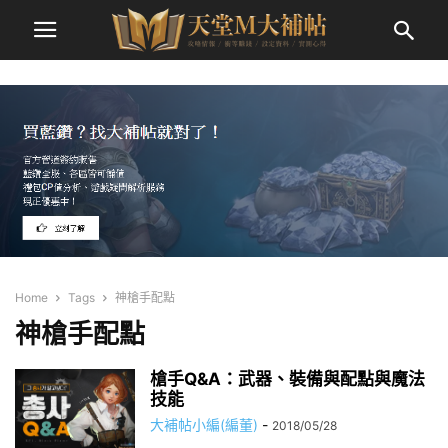
Home
Tags
神槍手配點
神槍手配點
槍手Q&A：武器、裝備與配點與魔法
技能
大補帖小編(編董)
-
2018/05/28