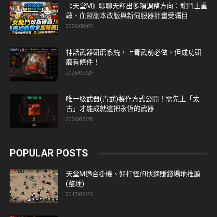
《天堂M》聊聊天釋出多項調整方向：龍鬥士重
啟、血盟副本改版與新伺服器計畫受矚目
2026/08/03
神話武器研磨系統，上青武前必做，但成功研
磨有條件！
2026/07/29
唯一級武器(青武)製作方式公開！需先上「太
古」才能成就這把永恆的武器
2026/07/28
POPULAR POSTS
天堂M適合掛機、好打怪的快速賺錢場地推薦
(整理)
2017/06/26