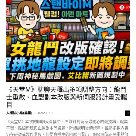
《天堂M》聊聊天釋出多項調整方向：龍鬥
士重啟、血盟副本改版與新伺服器計畫受矚
目
大補帖小編(編董)
-
2026/08/03
0
《天堂M》本次的聊聊天直播中，團隊針對玩家最關心的競技場、職業
平衡、離線遊玩與血盟副本等議題，陸續說明後續規畫。雖然多數內容
仍在研議或製作階段，但從直播中的回應可看出，開發團隊正將重點放