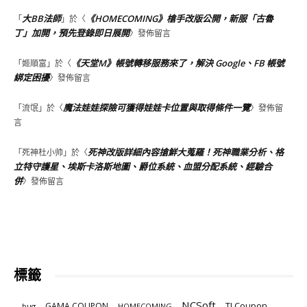
大BB法師
《HOMECOMING》槍手改版公開，新服「古魯
「
」於〈
丁」加開，預先登錄即日展開
〉發佈留言
《天堂M》帳號轉移服務來了，解決 Google、FB 帳號
「
姬順富
」於〈
綁定困擾
〉發佈留言
魔法娃娃探險可獲得娃娃卡位置與取得條件一覽
「
流氓
」於〈
〉發佈留
言
死神改版詳細內容搶鮮大蒐羅！死神職業分析、格
「
死神杜小帅
」於〈
立特守護星、埃斯卡洛斯地圖、爵位系統、血盟分配系統、經驗合
併
〉發佈留言
標籤
NCSoft
TJ Coupon
GAMA COUPON
bug
HOMECOMING