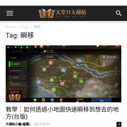
Home
Tags
瞬移
Tag: 瞬移
教學：如何透過小地圖快速瞬移到想去的地
方(台版)
大補帖小編(編董)
-
2017/12/11
0