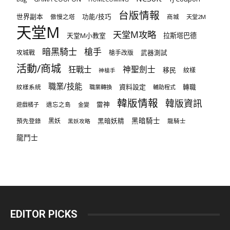
台版情報
世界副本
傲慢之塔
功能/技巧
商城
天堂2M
天堂M
天堂M攻略
天堂M小教室
拉斯塔巴德
暗黑騎士
槍手
攻城戰
槍手改版
武器測試
活動/商城
狂戰士
神聖劍士
移民
紋樣
神槍手
職業/技能
資料設定
紋樣系統
轉職
職業轉換
輔助程式
韓版情報
韓版資訊
雷神
遊戲橘子
遺忘之島
金變
黑暗騎士
預先登錄
黑妖
黑暗妖精
龍騎士
黑妖攻略
龍鬥士
EDITOR PICKS