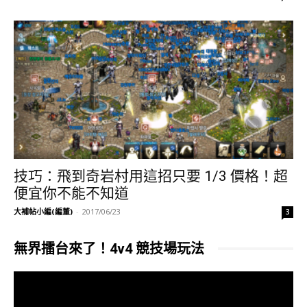
技巧：飛到奇岩村用這招只要 1/3 價格！超
便宜你不能不知道
大補帖小編(編董)
-
2017/06/23
3
無界擂台來了！4v4 競技場玩法