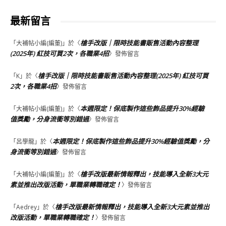
最新留言
槍手改版｜限時技能書販售活動內容整理
「
大補帖小編(編董)
」於〈
(2025年) 紅技可買2次，各職業4招
〉發佈留言
槍手改版｜限時技能書販售活動內容整理(2025年) 紅技可買
「
K
」於〈
2次，各職業4招
〉發佈留言
本週限定！保底製作這些飾品提升30%經驗
「
大補帖小編(編董)
」於〈
值獎勵，分身流衝等別錯過
〉發佈留言
本週限定！保底製作這些飾品提升30%經驗值獎勵，分
「
呂學龍
」於〈
身流衝等別錯過
〉發佈留言
槍手改版最新情報釋出，技能導入全新3大元
「
大補帖小編(編董)
」於〈
素並推出改版活動，單職業轉職確定！
〉發佈留言
槍手改版最新情報釋出，技能導入全新3大元素並推出
「
Aedrey
」於〈
改版活動，單職業轉職確定！
〉發佈留言