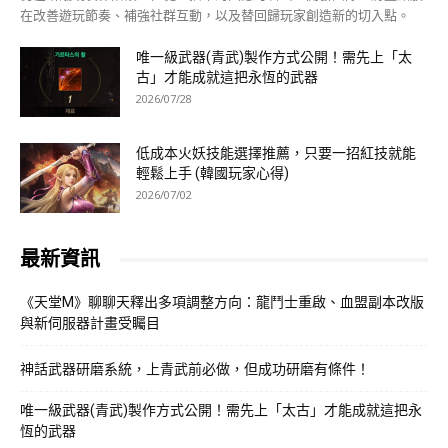
在改善遊玩節奏、補強社群互動，以及替回歸玩家創造新的切入點。
唯一級武器(青武)製作方式公開！需先上「太
古」才能成就這把永恆的武器
2026/07/28
低成本火妖技能選擇推薦，只要一招紅技就能
輕鬆上手 (韓國玩家心得)
2026/07/02
最新資訊
《天堂M》聊聊天釋出多項調整方向：龍鬥士重啟、血盟副本改版
與新伺服器計畫受矚目
神話武器研磨系統，上青武前必做，但成功研磨有條件！
唯一級武器(青武)製作方式公開！需先上「太古」才能成就這把永
恆的武器