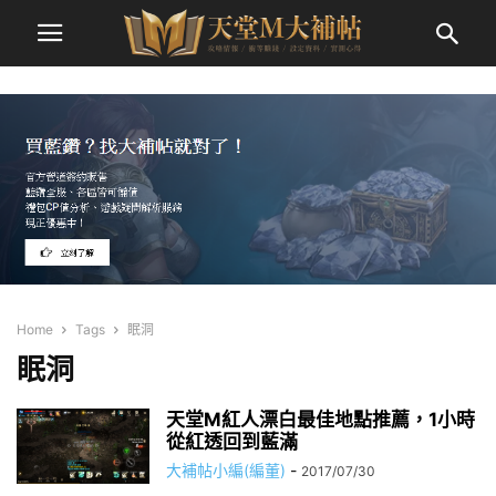
Home
Tags
眠洞
眠洞
天堂M紅人漂白最佳地點推薦，1小時
從紅透回到藍滿
大補帖小編(編董)
-
2017/07/30