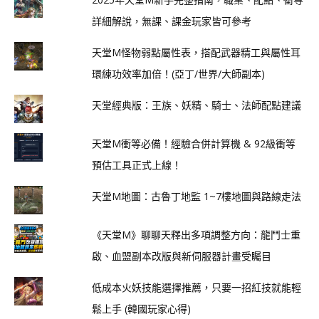
詳細解說，無課、課金玩家皆可參考
天堂M怪物弱點屬性表，搭配武器精工與屬性耳
環練功效率加倍！(亞丁/世界/大師副本)
天堂經典版：王族、妖精、騎士、法師配點建議
天堂M衝等必備！經驗合併計算機 & 92級衝等
預估工具正式上線！
天堂M地圖：古魯丁地監 1~7樓地圖與路線走法
《天堂M》聊聊天釋出多項調整方向：龍鬥士重
啟、血盟副本改版與新伺服器計畫受矚目
低成本火妖技能選擇推薦，只要一招紅技就能輕
鬆上手 (韓國玩家心得)