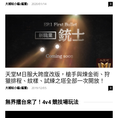
大補帖小編(編董)
-
2020/01/14
0
天堂M日服大跨度改版，槍手與煉金術、狩
獵排程、紋樣、試練之塔全部一次開放！
大補帖小編(編董)
-
2019/12/05
0
無界擂台來了！4v4 競技場玩法