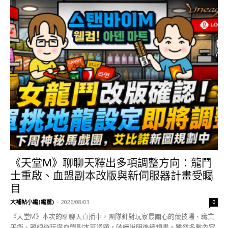
《天堂M》聊聊天釋出多項調整方向：龍鬥
士重啟、血盟副本改版與新伺服器計畫受矚
目
大補帖小編(編董)
-
2026/08/03
0
《天堂M》本次的聊聊天直播中，團隊針對玩家最關心的競技場、職業
平衡、離線遊玩與血盟副本等議題，陸續說明後續規畫。雖然多數內容