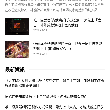
仍在研議或製作階段，但從直播中的回應可看出，開發團隊正將重點放
在改善遊玩節奏、補強社群互動，以及替回歸玩家創造新的切入點。
唯一級武器(青武)製作方式公開！需先上「太
古」才能成就這把永恆的武器
2026/07/28
低成本火妖技能選擇推薦，只要一招紅技就能
輕鬆上手 (韓國玩家心得)
2026/07/02
最新資訊
《天堂M》聊聊天釋出多項調整方向：龍鬥士重啟、血盟副本改版
與新伺服器計畫受矚目
神話武器研磨系統，上青武前必做，但成功研磨有條件！
唯一級武器(青武)製作方式公開！需先上「太古」才能成就這把永