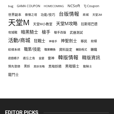
NCSoft
TJ Coupon
GAMA COUPON
bug
HOMECOMING
台版情報
世界副本
傲慢之塔
功能/技巧
商城
天堂2M
天堂M
天堂M攻略
天堂M小教室
拉斯塔巴德
暗黑騎士
槍手
攻城戰
槍手改版
武器測試
活動/商城
狂戰士
神聖劍士
移民
紋樣
神槍手
職業/技能
資料設定
紋樣系統
轉職
職業轉換
輔助程式
韓版情報
韓版資訊
雷神
遊戲橘子
遺忘之島
金變
黑暗騎士
預先登錄
黑妖
黑暗妖精
龍騎士
黑妖攻略
龍鬥士
EDITOR PICKS