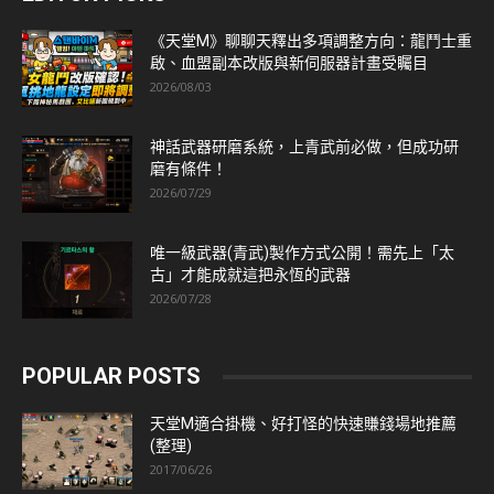
《天堂M》聊聊天釋出多項調整方向：龍鬥士重
啟、血盟副本改版與新伺服器計畫受矚目
2026/08/03
神話武器研磨系統，上青武前必做，但成功研
磨有條件！
2026/07/29
唯一級武器(青武)製作方式公開！需先上「太
古」才能成就這把永恆的武器
2026/07/28
POPULAR POSTS
天堂M適合掛機、好打怪的快速賺錢場地推薦
(整理)
2017/06/26