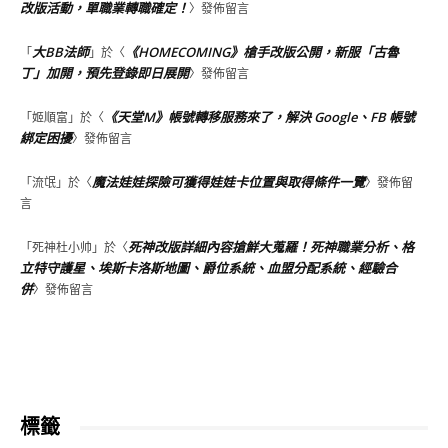
改版活動，單職業轉職確定！
〉發佈留言
大BB法師
《HOMECOMING》槍手改版公開，新服「古魯
「
」於〈
丁」加開，預先登錄即日展開
〉發佈留言
《天堂M》帳號轉移服務來了，解決 Google、FB 帳號
「
姬順富
」於〈
綁定困擾
〉發佈留言
魔法娃娃探險可獲得娃娃卡位置與取得條件一覽
「
流氓
」於〈
〉發佈留
言
死神改版詳細內容搶鮮大蒐羅！死神職業分析、格
「
死神杜小帅
」於〈
立特守護星、埃斯卡洛斯地圖、爵位系統、血盟分配系統、經驗合
併
〉發佈留言
標籤