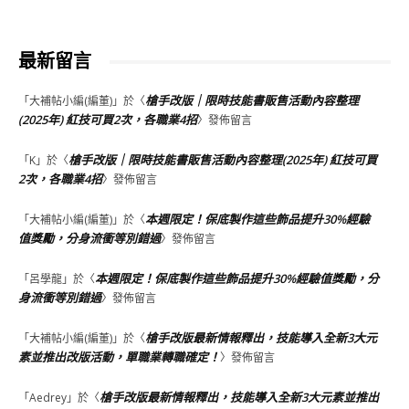
最新留言
槍手改版｜限時技能書販售活動內容整理
「
大補帖小編(編董)
」於〈
(2025年) 紅技可買2次，各職業4招
〉發佈留言
槍手改版｜限時技能書販售活動內容整理(2025年) 紅技可買
「
K
」於〈
2次，各職業4招
〉發佈留言
本週限定！保底製作這些飾品提升30%經驗
「
大補帖小編(編董)
」於〈
值獎勵，分身流衝等別錯過
〉發佈留言
本週限定！保底製作這些飾品提升30%經驗值獎勵，分
「
呂學龍
」於〈
身流衝等別錯過
〉發佈留言
槍手改版最新情報釋出，技能導入全新3大元
「
大補帖小編(編董)
」於〈
素並推出改版活動，單職業轉職確定！
〉發佈留言
槍手改版最新情報釋出，技能導入全新3大元素並推出
「
Aedrey
」於〈