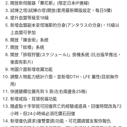
開放新伺服器「賽尼斯」(限定日本IP連線)
試煉之塔(試練の塔)開放(套用最新韓版設定，每日5樓)
提升血盟等級至18級
新增血盟副本安塔瑞斯的分身(アンタラスの分身)，15級以
上血盟可參加
開放「錬金術」系統
開放「紋様」系統
開放「排程狩獵(スケジュール)」掛機系統 (比台版早推出，
後面有影片)
地圖介面新增收藏功能
調整人物能力統計介面，並新增DTH、LFE 屬性(目前無作
用)
快速鍵欄位擴充到 5 頁(左右兩邊各25格)
新增戒指、耳環祝福功能
隨處點十字架就可回復死亡的經驗或道具，回復時間改為72
小時，但24小時候必須花鑽石回復
新增復仇請求(復讐要請)功能，可花鑽請盟友幫你報仇