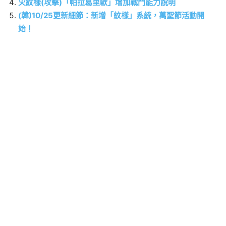
火紋樣(攻擊)「帕拉葛里歐」增加戰鬥能力說明
(韓)10/25更新細節：新增「紋樣」系統，萬聖節活動開
始！