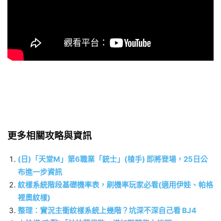
更多相關攻略與資訊
(日)「天堂M」第6職業「銃士」(槍手) 即將登場，25日公
布進一步資訊
紋樣系統階段基礎機率表，刷機率玩家必看(適用伊娃、帕格
裡奧紋樣)
整理：實況主衝紋樣系統上幾階？坑深不深自己看 BJ4