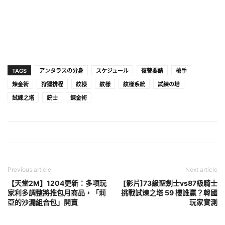
TAGS
アンタラスの分身
スケジュール
復讐要請
槍手
煉金術
狩獵排程
紋様
紋樣
紋樣系統
試練の塔
試練之塔
銃士
錬金術
Previous article
Next article
【天堂2M】1204更新：多項玩
[影片]73級聖劍士vs87級騎士
家利多調整將推包月商品，「莉
挑戰試煉之塔 59 樓誰贏？韓國
亞的沙漏組合包」開賣
玩家實測