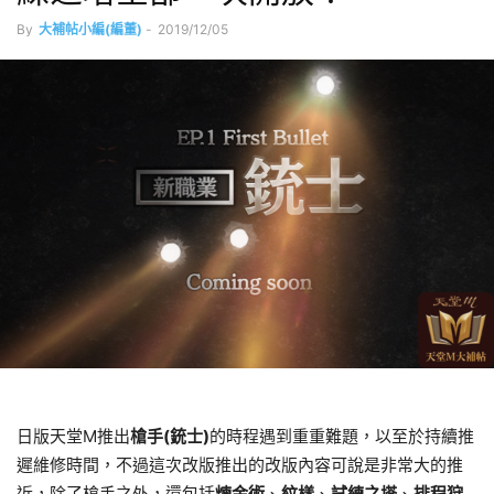
By
大補帖小編(編董)
-
2019/12/05
日版天堂M推出
槍手(銃士)
的時程遇到重重難題，以至於持續推
遲維修時間，不過這次改版推出的改版內容可說是非常大的推
近，除了槍手之外，還包括
煉金術
、
紋樣
、
試練之塔
、
排程狩