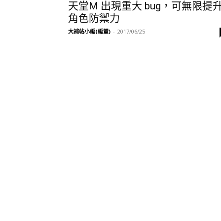
天堂M 出現重大 bug，可無限提
角色防禦力
大補帖小編(編董)
-
2017/06/25