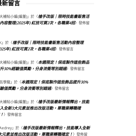
最新留言
槍手改版｜限時技能書販售活
大補帖小編(編董)
」於〈
內容整理(2025年) 紅技可買2次，各職業4招
〉發佈留
槍手改版｜限時技能書販售活動內容整理
K
」於〈
2025年) 紅技可買2次，各職業4招
〉發佈留言
本週限定！保底製作這些飾品
大補帖小編(編董)
」於〈
升30%經驗值獎勵，分身流衝等別錯過
〉發佈留言
本週限定！保底製作這些飾品提升30%
呂學龍
」於〈
驗值獎勵，分身流衝等別錯過
〉發佈留言
槍手改版最新情報釋出，技能
大補帖小編(編董)
」於〈
入全新3大元素並推出改版活動，單職業轉職確
！
〉發佈留言
槍手改版最新情報釋出，技能導入全新
Aedrey
」於〈
大元素並推出改版活動，單職業轉職確定！
〉發佈留