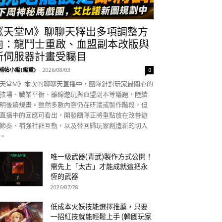
《天堂M》聊聊天釋出多項調整方
向：龍鬥士重啟、血盟副本改版與
新伺服器計畫受矚目
補帖小編(編董)
-
2026/08/03
0
天堂M》本次的聊聊天直播中，團隊針對玩家最關心的
技場、職業平衡、離線遊玩與血盟副本等議題，陸續
明後續規畫。雖然多數內容仍在研議或製作階段，但
直播中的回應可看出，開發團隊正將重點放在改善遊
節奏、補強社群互動，以及替回歸玩家創造新的切入
。
唯一級武器(青武)製作方式公開！
需先上「太古」才能成就這把永
恆的武器
2026/07/28
低成本火妖技能選擇推薦，只要
一招紅技就能輕鬆上手 (韓國玩家