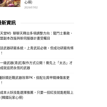
心得)
2026/07/02
最新資訊
天堂M》聊聊天釋出多項調整方向：龍鬥士重啟、
盟副本改版與新伺服器計畫受矚目
話武器研磨系統，上青武前必做，但成功研磨有條
！
一級武器(青武)製作方式公開！需先上「太古」才
成就這把永恆的武器
種妖精近戰武器效率PK，搭配左肩甲精煉傷害更
！
成本火妖技能選擇推薦，只要一招紅技就能輕鬆上
 (韓國玩家心得)