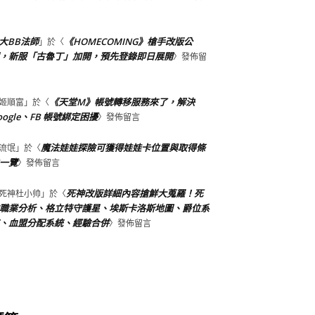
大BB法師
《HOMECOMING》槍手改版公
」於〈
，新服「古魯丁」加開，預先登錄即日展開
〉發佈留
《天堂M》帳號轉移服務來了，解決
姬順富
」於〈
oogle、FB 帳號綁定困擾
〉發佈留言
魔法娃娃探險可獲得娃娃卡位置與取得條
流氓
」於〈
一覽
〉發佈留言
死神改版詳細內容搶鮮大蒐羅！死
死神杜小帅
」於〈
職業分析、格立特守護星、埃斯卡洛斯地圖、爵位系
、血盟分配系統、經驗合併
〉發佈留言