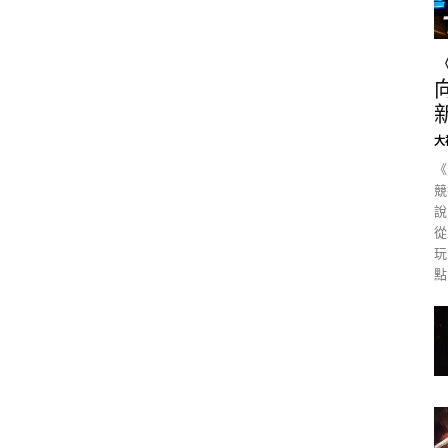
大
《
競
說
從
玩
點