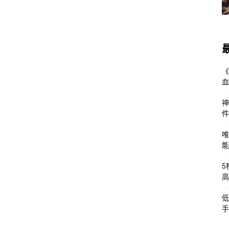
《
血
神
件
唯
能
5
高
低
手