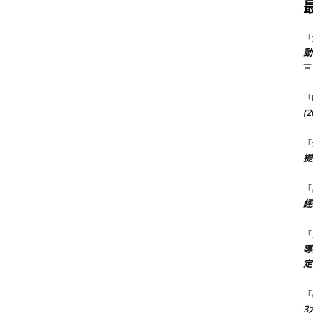
「
動
言
「
(
「
提
「
經
「
導
定
「
3