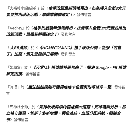
槍手改版最新情報釋出，技能導入全新3大元
「
大補帖小編(編董)
」於〈
素並推出改版活動，單職業轉職確定！
〉發佈留言
槍手改版最新情報釋出，技能導入全新3大元素並推出
「
Aedrey
」於〈
改版活動，單職業轉職確定！
〉發佈留言
大BB法師
《HOMECOMING》槍手改版公開，新服「古魯
「
」於〈
丁」加開，預先登錄即日展開
〉發佈留言
《天堂M》帳號轉移服務來了，解決 Google、FB 帳號
「
姬順富
」於〈
綁定困擾
〉發佈留言
魔法娃娃探險可獲得娃娃卡位置與取得條件一覽
「
流氓
」於〈
〉發佈留
言
死神改版詳細內容搶鮮大蒐羅！死神職業分析、格
「
死神杜小帅
」於〈
立特守護星、埃斯卡洛斯地圖、爵位系統、血盟分配系統、經驗合
併
〉發佈留言