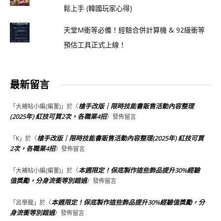
鬆上手 (韓國玩家心得)
天堂M衝等必備！經驗合併計算機 & 92級衝等
預估工具正式上線！
最新留言
槍手改版｜限時技能書販售活動內容整理
「
大補帖小編(編董)
」於〈
(2025年) 紅技可買2次，各職業4招
〉發佈留言
槍手改版｜限時技能書販售活動內容整理(2025年) 紅技可買
「
K
」於〈
2次，各職業4招
〉發佈留言
本週限定！保底製作這些飾品提升30%經驗
「
大補帖小編(編董)
」於〈
值獎勵，分身流衝等別錯過
〉發佈留言
本週限定！保底製作這些飾品提升30%經驗值獎勵，分
「
呂學龍
」於〈
身流衝等別錯過
〉發佈留言