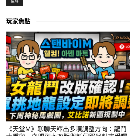
玩家焦點
《天堂M》聊聊天釋出多項調整方向：龍鬥