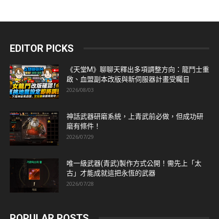
EDITOR PICKS
《天堂M》聊聊天釋出多項調整方向：龍鬥士重
啟、血盟副本改版與新伺服器計畫受矚目
2026/08/03
神話武器研磨系統，上青武前必做，但成功研
磨有條件！
2026/07/29
唯一級武器(青武)製作方式公開！需先上「太
古」才能成就這把永恆的武器
2026/07/28
POPULAR POSTS