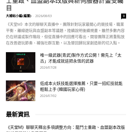
士重啟、血盟副本改版與新伺服器計畫受矚
目
大補帖小編(編董)
-
2026/08/03
0
《天堂M》本次的聊聊天直播中，團隊針對玩家最關心的競技場、職業
平衡、離線遊玩與血盟副本等議題，陸續說明後續規畫。雖然多數內容
仍在研議或製作階段，但從直播中的回應可看出，開發團隊正將重點放
在改善遊玩節奏、補強社群互動，以及替回歸玩家創造新的切入點。
唯一級武器(青武)製作方式公開！需先上「太
古」才能成就這把永恆的武器
2026/07/28
低成本火妖技能選擇推薦，只要一招紅技就能
輕鬆上手 (韓國玩家心得)
2026/07/02
最新資訊
《天堂M》聊聊天釋出多項調整方向：龍鬥士重啟、血盟副本改版