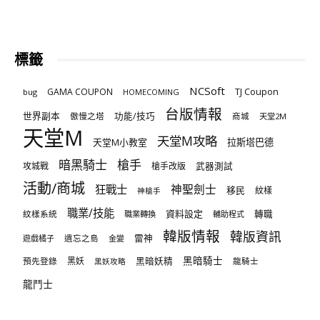
標籤
NCSoft
TJ Coupon
GAMA COUPON
bug
HOMECOMING
台版情報
世界副本
傲慢之塔
功能/技巧
商城
天堂2M
天堂M
天堂M攻略
天堂M小教室
拉斯塔巴德
暗黑騎士
槍手
攻城戰
槍手改版
武器測試
活動/商城
狂戰士
神聖劍士
移民
紋樣
神槍手
職業/技能
資料設定
紋樣系統
轉職
職業轉換
輔助程式
韓版情報
韓版資訊
雷神
遊戲橘子
遺忘之島
金變
黑暗騎士
預先登錄
黑妖
黑暗妖精
龍騎士
黑妖攻略
龍鬥士