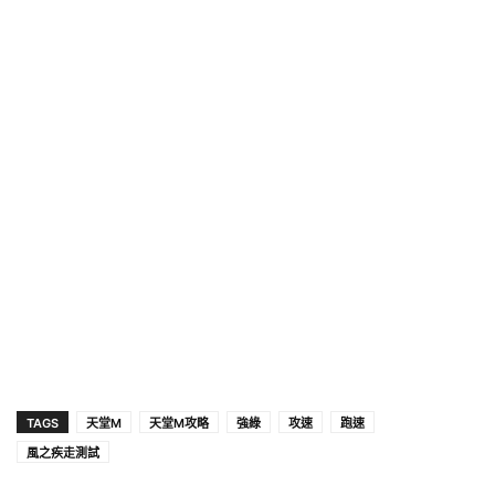
TAGS
天堂M
天堂M攻略
強綠
攻速
跑速
風之疾走測試