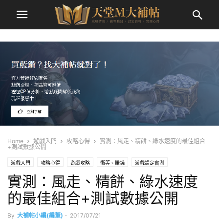
Home
遊戲入門
攻略心得
實測：風走、精餅、綠水速度的最佳組合
+測試數據公開
遊戲入門
攻略心得
遊戲攻略
衝等、賺錢
遊戲設定實測
實測：風走、精餅、綠水速度
的最佳組合+測試數據公開
By
大補帖小編(編董)
-
2017/07/21