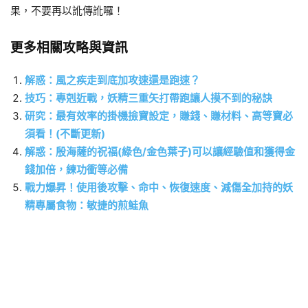
果，不要再以訛傳訛囉！
更多相關攻略與資訊
解惑：風之疾走到底加攻速還是跑速？
技巧：專剋近戰，妖精三重矢打帶跑讓人摸不到的秘訣
研究：最有效率的掛機撿寶設定，賺錢、賺材料、高等寶必
須看！(不斷更新)
解惑：殷海薩的祝福(綠色/金色葉子)可以讓經驗值和獲得金
錢加倍，練功衝等必備
戰力爆昇！使用後攻擊、命中、恢復速度、減傷全加持的妖
精專屬食物：敏捷的煎鮭魚