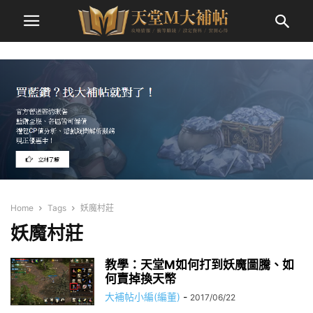
Home
Tags
妖魔村莊
妖魔村莊
教學：天堂M如何打到妖魔圖騰、如
何賣掉換天幣
大補帖小編(編董)
-
2017/06/22