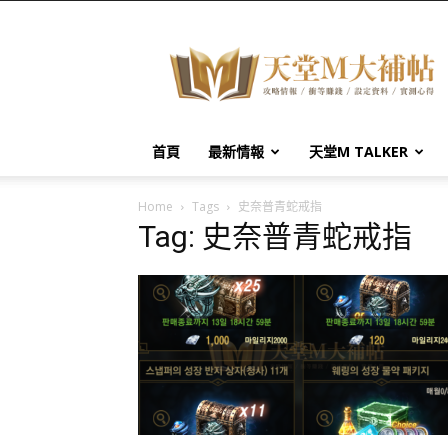
天
堂
M
大
補
帖
首頁
最新情報
天堂M TALKER
Home
Tags
史奈普青蛇戒指
Tag: 史奈普青蛇戒指