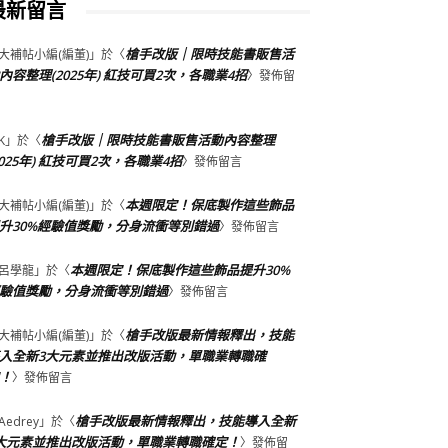
最新留言
槍手改版｜限時技能書販售活
大補帖小編(編董)
」於〈
內容整理(2025年) 紅技可買2次，各職業4招
〉發佈留
槍手改版｜限時技能書販售活動內容整理
K
」於〈
2025年) 紅技可買2次，各職業4招
〉發佈留言
本週限定！保底製作這些飾品
大補帖小編(編董)
」於〈
升30%經驗值獎勵，分身流衝等別錯過
〉發佈留言
本週限定！保底製作這些飾品提升30%
呂學龍
」於〈
驗值獎勵，分身流衝等別錯過
〉發佈留言
槍手改版最新情報釋出，技能
大補帖小編(編董)
」於〈
入全新3大元素並推出改版活動，單職業轉職確
！
〉發佈留言
槍手改版最新情報釋出，技能導入全新
Aedrey
」於〈
大元素並推出改版活動，單職業轉職確定！
〉發佈留