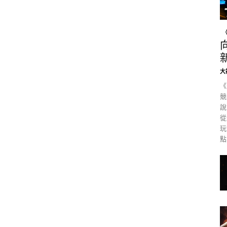
大
《
競
說
從
玩
點