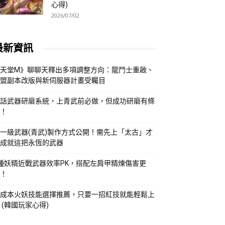
心得)
2026/07/02
最新資訊
天堂M》聊聊天釋出多項調整方向：龍鬥士重啟、
盟副本改版與新伺服器計畫受矚目
話武器研磨系統，上青武前必做，但成功研磨有條
！
一級武器(青武)製作方式公開！需先上「太古」才
成就這把永恆的武器
種妖精近戰武器效率PK，搭配左肩甲精煉傷害更
！
成本火妖技能選擇推薦，只要一招紅技就能輕鬆上
 (韓國玩家心得)