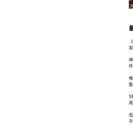
《
血
神
件
唯
能
5
高
低
手