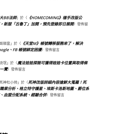
大BB法師
《HOMECOMING》槍手改版公
」於〈
，新服「古魯丁」加開，預先登錄即日展開
〉發佈留
《天堂M》帳號轉移服務來了，解決
姬順富
」於〈
oogle、FB 帳號綁定困擾
〉發佈留言
魔法娃娃探險可獲得娃娃卡位置與取得條
流氓
」於〈
一覽
〉發佈留言
死神改版詳細內容搶鮮大蒐羅！死
死神杜小帅
」於〈
職業分析、格立特守護星、埃斯卡洛斯地圖、爵位系
、血盟分配系統、經驗合併
〉發佈留言