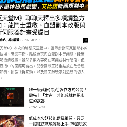
《天堂M》聊聊天釋出多項調整方
向：龍鬥士重啟、血盟副本改版與
新伺服器計畫受矚目
補帖小編(編董)
-
2026/08/03
0
天堂M》本次的聊聊天直播中，團隊針對玩家最關心的
技場、職業平衡、離線遊玩與血盟副本等議題，陸續
明後續規畫。雖然多數內容仍在研議或製作階段，但
直播中的回應可看出，開發團隊正將重點放在改善遊
節奏、補強社群互動，以及替回歸玩家創造新的切入
。
唯一級武器(青武)製作方式公開！
需先上「太古」才能成就這把永
恆的武器
2026/07/28
低成本火妖技能選擇推薦，只要
一招紅技就能輕鬆上手 (韓國玩家