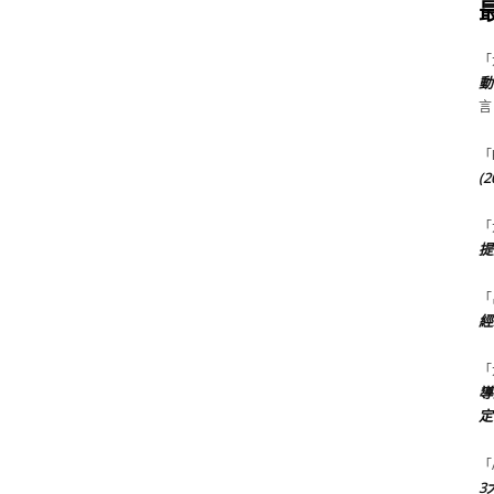
「
動
言
「
(
「
提
「
經
「
導
定
「
3