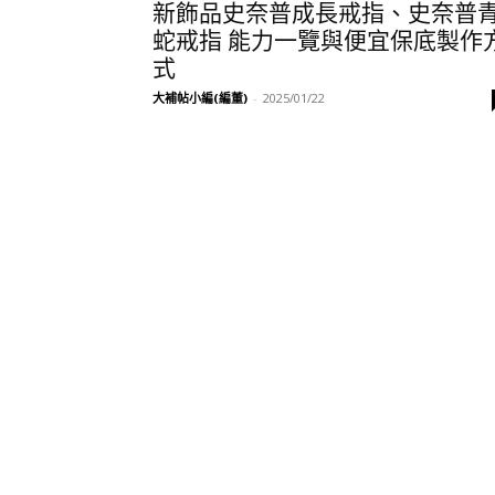
新飾品史奈普成長戒指、史奈普
蛇戒指 能力一覽與便宜保底製作
式
大補帖小編(編董)
-
2025/01/22