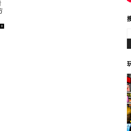
青
方
0