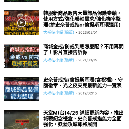
韓服新商品販售大量飾品保護卷軸，
使用方式/強化卷軸需求/強化機率整
理(拚史奈普戒指or倫提斯耳環適用)
大補帖小編(編董)
-
2023/02/01
商城金戒/防戒到底怎麼配？不用再問
了！影片直接告訴你
大補帖小編(編董)
-
2021/03/15
史奈普戒指/倫提斯耳環(含祝福)、守
護徽章、光之皮夾克最新能力一覽表
大補帖小編(編董)
-
2019/02/15
天堂M(台)4/25 詳細更新內容，推出
城戰紀念禮盒、史奈普戒指能力全面
強化，妖堡攻城即將展開