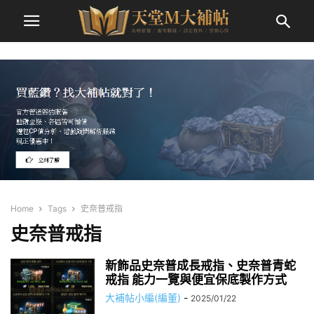
Home
Tags
史奈普戒指
史奈普戒指
新飾品史奈普成長戒指、史奈普青蛇
戒指 能力一覽與便宜保底製作方式
大補帖小編(編董)
-
2025/01/22