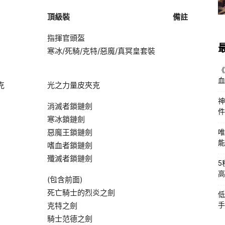
頂級裝
備註
指揮官頭盔
寒冰/死騎/克特/惡魔/真冥皇套裝
《
血
克
光之力量皮夾克
神
消滅者鎖鏈劍
件
寒冰鎖鏈劍
惡魔王鎖鏈劍
唯
能
嗜血者鎖鏈劍
殲滅者鎖鏈劍
5
高
(包含前面)
死亡騎士的烈炎之劍
低
克特之劍
手
騎士范德之劍