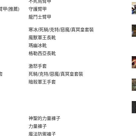
不死鳥臂甲
甲(推薦)
守護臂甲
龍鬥士臂甲
寒冰/死騎/克特/惡魔/真冥皇套裝
魔獸軍王長靴
瑪幽冰靴
格勒西亞長靴
激怒手套
套
死騎/克特/惡魔/真冥皇套裝
暗殺軍王手套
神聖的力量褲子
力量褲子
魔法防禦褲子