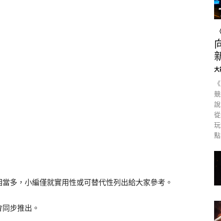
大
《
競
說
從
玩
點
相當多，小編僅就實用性或可替代性列出給大家參考。
會同步推出。