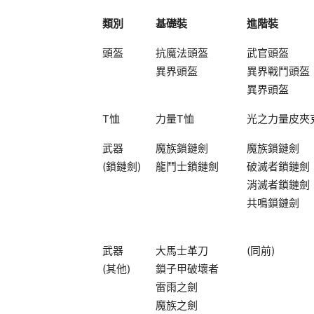
類別
基礎裝
進階裝
頭盔
抗魔法頭盔
武官頭盔
異界頭盔
異界戰鬥頭盔
異界頭盔
T恤
力量T恤
光之力量皮夾
武器
魔族鎖鏈劍
魔族鎖鏈劍
(鎖鏈劍)
龍鬥士鎖鏈劍
破滅者鎖鏈劍
消滅者鎖鏈劍
共鳴鎖鏈劍
武器
大馬士革刀
(同前)
(其他)
鎖子甲破壞者
雷雨之劍
魔族之劍