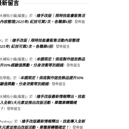
最新留言
槍手改版｜限時技能書販售活
大補帖小編(編董)
」於〈
內容整理(2025年) 紅技可買2次，各職業4招
〉發佈留
槍手改版｜限時技能書販售活動內容整理
K
」於〈
2025年) 紅技可買2次，各職業4招
〉發佈留言
本週限定！保底製作這些飾品
大補帖小編(編董)
」於〈
升30%經驗值獎勵，分身流衝等別錯過
〉發佈留言
本週限定！保底製作這些飾品提升30%
呂學龍
」於〈
驗值獎勵，分身流衝等別錯過
〉發佈留言
槍手改版最新情報釋出，技能
大補帖小編(編董)
」於〈
入全新3大元素並推出改版活動，單職業轉職確
！
〉發佈留言
槍手改版最新情報釋出，技能導入全新
Aedrey
」於〈
大元素並推出改版活動，單職業轉職確定！
〉發佈留