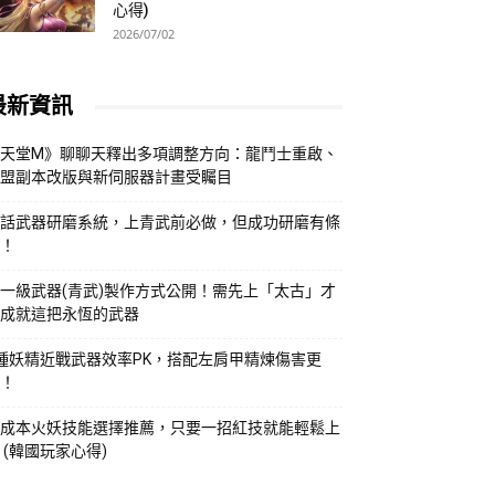
心得)
2026/07/02
最新資訊
天堂M》聊聊天釋出多項調整方向：龍鬥士重啟、
盟副本改版與新伺服器計畫受矚目
話武器研磨系統，上青武前必做，但成功研磨有條
！
一級武器(青武)製作方式公開！需先上「太古」才
成就這把永恆的武器
種妖精近戰武器效率PK，搭配左肩甲精煉傷害更
！
成本火妖技能選擇推薦，只要一招紅技就能輕鬆上
 (韓國玩家心得)