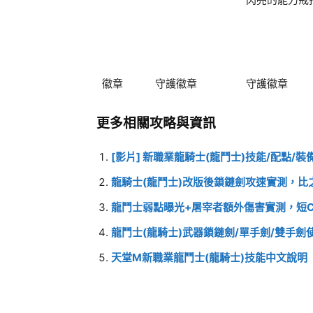
徽章
守護徽章
守護徽章
更多相關攻略與資訊
[影片] 新職業龍騎士(龍鬥士)技能/配點/
龍騎士(龍鬥士)改版後鎖鏈劍攻速實測，比之前
龍鬥士弱點曝光+屠宰者額外傷害實測，短C
龍鬥士(龍騎士)武器鎖鏈劍/單手劍/雙手劍
天堂M新職業龍鬥士(龍騎士)技能中文說明