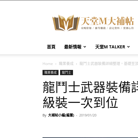
天
堂
M
大
補
帖
首頁
最新情報
天堂M TALKER
Home
職業養成
龍鬥士武器裝備詳細整理，基礎至
職業養成
龍鬥士
龍鬥士武器裝備
級裝一次到位
By
大補帖小編(編董)
-
2019/01/20