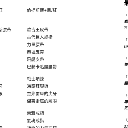
紅
倫提斯藍+黑/紅
「
動
言
斯腰帶
歐吉王皮帶
古代巨人戒指
「
力量腰帶
(
泰坦皮帶
「
飛龍皮帶
提
巴蘭卡骷髏腰帶
「
戰士項鍊
經
牙
海露拜腳鐐
眼
杰弗雷庫的尖牙
「
傑弗雷庫的魔眼
導
定
蕾雅戒指
氣魂戒指
「
3
指
神聖的力量戒指