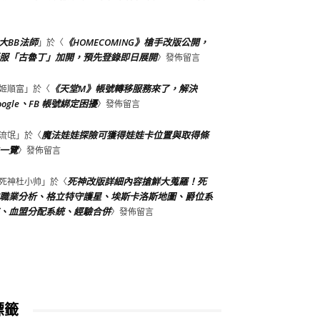
大BB法師
《HOMECOMING》槍手改版公開，
」於〈
服「古魯丁」加開，預先登錄即日展開
〉發佈留言
《天堂M》帳號轉移服務來了，解決
姬順富
」於〈
oogle、FB 帳號綁定困擾
〉發佈留言
魔法娃娃探險可獲得娃娃卡位置與取得條
流氓
」於〈
一覽
〉發佈留言
死神改版詳細內容搶鮮大蒐羅！死
死神杜小帅
」於〈
職業分析、格立特守護星、埃斯卡洛斯地圖、爵位系
、血盟分配系統、經驗合併
〉發佈留言
標籤