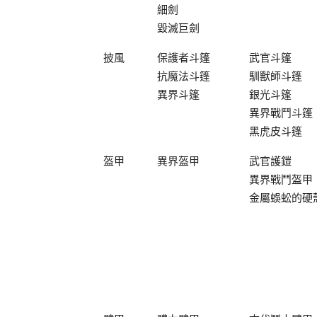
細劍
毀滅巨劍
披風
保護者斗篷
武官斗篷
抗魔法斗篷
馴獸師斗篷
異界斗篷
銀光斗篷
異界戰鬥斗篷
黑虎皮斗篷
盔甲
異界盔甲
武官護鎧
異界戰鬥盔甲
金屬蜈蚣的硬