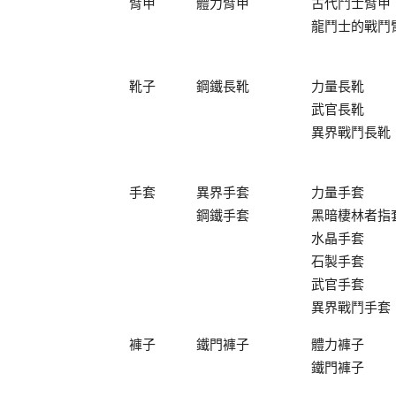
臂甲
體力臂甲
古代鬥士臂甲
龍鬥士的戰鬥臂
靴子
鋼鐵長靴
力量長靴
武官長靴
異界戰鬥長靴
手套
異界手套
力量手套
鋼鐵手套
黑暗棲林者指
水晶手套
石製手套
武官手套
異界戰鬥手套
褲子
鐵門褲子
體力褲子
鐵門褲子