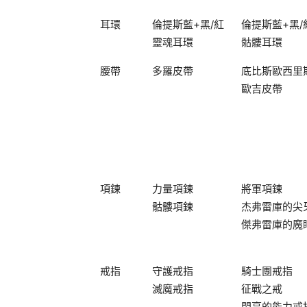
耳環
倫提斯藍+黑/紅
倫提斯藍+黑/
靈魂耳環
骷髏耳環
腰帶
多羅皮帶
底比斯歐西里
歐吉皮帶
項鍊
力量項鍊
將軍項鍊
骷髏項鍊
杰弗雷庫的尖
傑弗雷庫的魔
戒指
守護戒指
騎士團戒指
滅魔戒指
征戰之戒
閃亮的能力戒