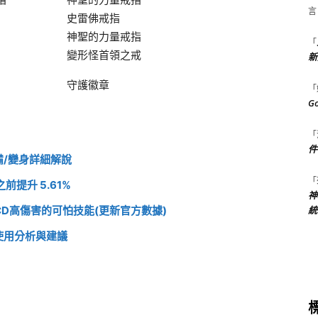
言
史雷佛戒指
神聖的力量戒指
「
變形怪首領之戒
新
守護徽章
「
G
「
件
裝備/變身詳細解說
「
提升 5.61%
神
D高傷害的可怕技能(更新官方數據)
統
使用分析與建議