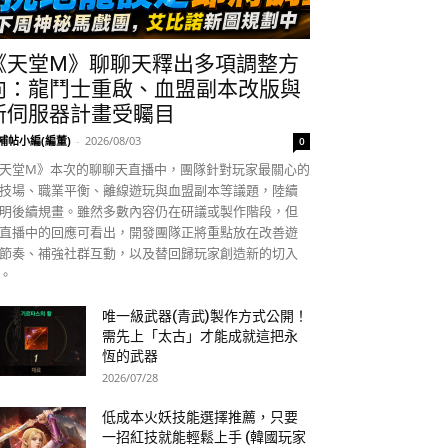
《天堂M》聊聊天釋出多項調整方
向：龍鬥士重啟、血盟副本改版與
新伺服器計畫受矚目
補帖小編(編董)
-
2026/08/03
0
天堂M》本次的聊聊天直播中，團隊針對玩家最關心的
技場、職業平衡、離線遊玩與血盟副本等議題，陸續
明後續規畫。雖然多數內容仍在研議或製作階段，但
直播中的回應可看出，開發團隊正將重點放在改善遊
節奏、補強社群互動，以及替回歸玩家創造新的切入
。
唯一級武器(青武)製作方式公開！
需先上「太古」才能成就這把永
恆的武器
2026/07/28
低成本火妖技能選擇推薦，只要
一招紅技就能輕鬆上手 (韓國玩家