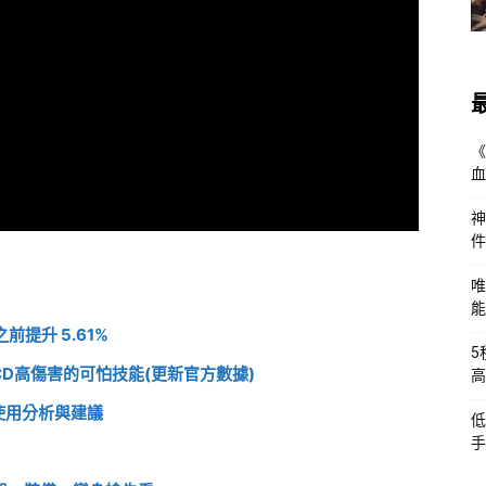
《
血
神
件
唯
能
提升 5.61%
5
D高傷害的可怕技能(更新官方數據)
高
使用分析與建議
低
手