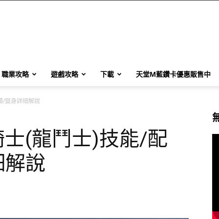
職業攻略
遊戲攻略
下載
天堂M藍鑽卡優惠販售中
備/變身詳細解說
騎士(龍鬥士)技能/配
細解說