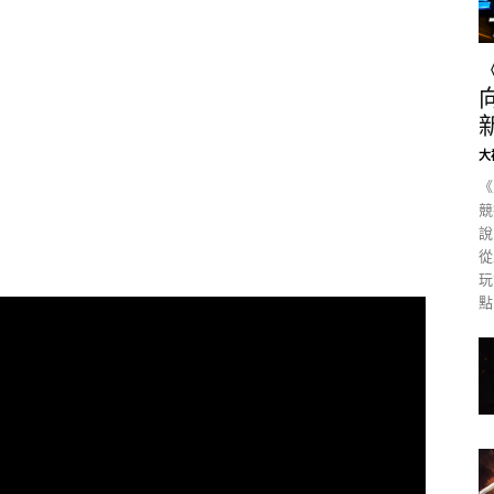
大
《
競
說
從
玩
點