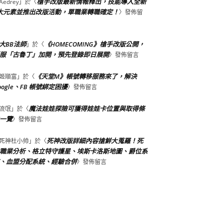
槍手改版最新情報釋出，技能導入全新
Aedrey
」於〈
大元素並推出改版活動，單職業轉職確定！
〉發佈留
大BB法師
《HOMECOMING》槍手改版公開，
」於〈
服「古魯丁」加開，預先登錄即日展開
〉發佈留言
《天堂M》帳號轉移服務來了，解決
姬順富
」於〈
oogle、FB 帳號綁定困擾
〉發佈留言
魔法娃娃探險可獲得娃娃卡位置與取得條
流氓
」於〈
一覽
〉發佈留言
死神改版詳細內容搶鮮大蒐羅！死
死神杜小帅
」於〈
職業分析、格立特守護星、埃斯卡洛斯地圖、爵位系
、血盟分配系統、經驗合併
〉發佈留言