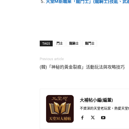
天堂M新職業「龍鬥士」(龍騎士)技能、武
TAGS
鬥士
龍騎士
龍鬥士
Previous article
(韓)「神秘的黃金裂痕」活動玩法與攻略技巧
大補帖小編(編董)
不資深的天堂老玩家，熱愛天堂