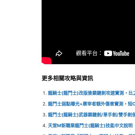
更多相關攻略與資訊
龍騎士(龍鬥士)改版後鎖鏈劍攻速實測，比之前
龍鬥士弱點曝光+屠宰者額外傷害實測，短C
龍鬥士(龍騎士)武器鎖鏈劍/單手劍/雙手劍
天堂M新職業龍鬥士(龍騎士)技能中文說明