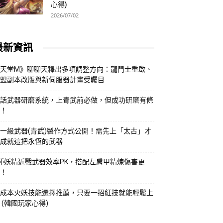
心得)
2026/07/02
最新資訊
天堂M》聊聊天釋出多項調整方向：龍鬥士重啟、
盟副本改版與新伺服器計畫受矚目
話武器研磨系統，上青武前必做，但成功研磨有條
！
一級武器(青武)製作方式公開！需先上「太古」才
成就這把永恆的武器
種妖精近戰武器效率PK，搭配左肩甲精煉傷害更
！
成本火妖技能選擇推薦，只要一招紅技就能輕鬆上
 (韓國玩家心得)