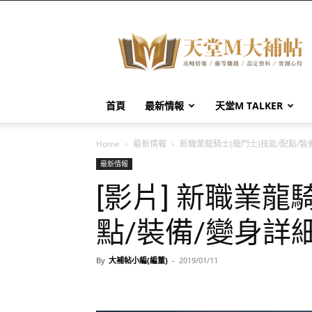
天
堂
M
大
補
帖
首頁
最新情報
天堂M TALKER
Home
最新情報
新職業龍騎士(龍鬥士)技能/配點/裝
最新情報
[影片] 新職業龍
點/裝備/變身詳
By
大補帖小編(編董)
-
2019/01/11