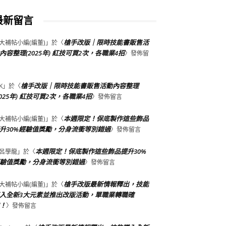
最新留言
槍手改版｜限時技能書販售活
大補帖小編(編董)
」於〈
內容整理(2025年) 紅技可買2次，各職業4招
〉發佈留
槍手改版｜限時技能書販售活動內容整理
K
」於〈
2025年) 紅技可買2次，各職業4招
〉發佈留言
本週限定！保底製作這些飾品
大補帖小編(編董)
」於〈
升30%經驗值獎勵，分身流衝等別錯過
〉發佈留言
本週限定！保底製作這些飾品提升30%
呂學龍
」於〈
驗值獎勵，分身流衝等別錯過
〉發佈留言
槍手改版最新情報釋出，技能
大補帖小編(編董)
」於〈
入全新3大元素並推出改版活動，單職業轉職確
！
〉發佈留言