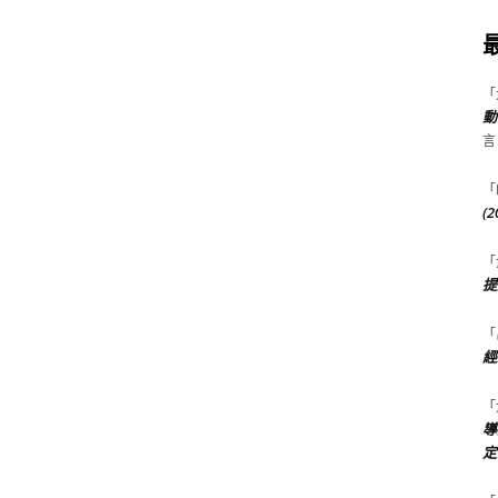
「
動
言
「
(
「
提
「
經
「
導
定