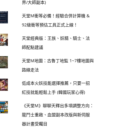
界/大師副本)
天堂M衝等必備！經驗合併計算機 &
92級衝等預估工具正式上線！
天堂經典版：王族、妖精、騎士、法
師配點建議
天堂M地圖：古魯丁地監 1~7樓地圖與
路線走法
低成本火妖技能選擇推薦，只要一招
紅技就能輕鬆上手 (韓國玩家心得)
《天堂M》聊聊天釋出多項調整方向：
龍鬥士重啟、血盟副本改版與新伺服
器計畫受矚目