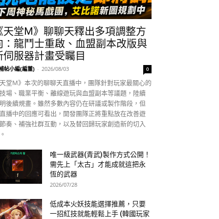
《天堂M》聊聊天釋出多項調整方
向：龍鬥士重啟、血盟副本改版與
新伺服器計畫受矚目
補帖小編(編董)
-
2026/08/03
0
天堂M》本次的聊聊天直播中，團隊針對玩家最關心的
技場、職業平衡、離線遊玩與血盟副本等議題，陸續
明後續規畫。雖然多數內容仍在研議或製作階段，但
直播中的回應可看出，開發團隊正將重點放在改善遊
節奏、補強社群互動，以及替回歸玩家創造新的切入
。
唯一級武器(青武)製作方式公開！
需先上「太古」才能成就這把永
恆的武器
2026/07/28
低成本火妖技能選擇推薦，只要
一招紅技就能輕鬆上手 (韓國玩家