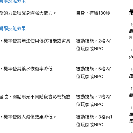
覺醒技能效果
斯的力量喚醒身體強大能力。
自身，持續180秒
「
覺醒技能效果
動
言
，機率使其無法使用傳送技能或道具
被動技能，2格內1
位玩家或NPC
「
(
，機率使其藥水恢復率降低
被動技能，5格內1
「
提
位玩家或NPC
「
經
暈眩，弱點曝光不同階段會影響施放
被動技能，2格內1
位玩家或NPC
「
導
，機率使敵人減傷效果降低。
被動技能，3格內1
定
位玩家或NPC