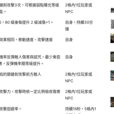
鏈劍攻擊3次，可根據弱點曝光等級
2格內1位玩家或
能。
NPC
5，80 級後每提升 2 級減傷+1。
自身，持續30分
鐘
效果相同，移動速度、攻擊速度
自身
機率反彈敵人傷害與詛咒，最少會造
自身
點傷害，反彈機率隨等級提升。
焰的鎖鏈劍攻擊前方敵人
2格內1位玩家或
NPC
攻擊力，攻擊時依一定比例吸收傷害
2格內1位玩家或
NPC
攻擊迴避率。
持續16秒，5格內1