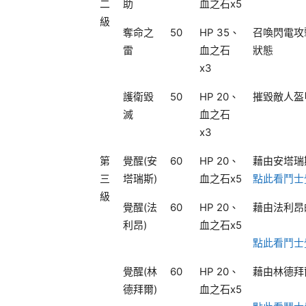
二
助
血之石x5
級
奪命之
50
HP 35、
召喚閃電攻
雷
血之石
狀態
x3
護衛毀
50
HP 20、
摧毀敵人盔
滅
血之石
x3
第
覺醒(安
60
HP 20、
藉由安塔瑞
三
塔瑞斯)
血之石x5
點此看鬥士
級
覺醒(法
60
HP 20、
藉由法利昂
利昂)
血之石x5
點此看鬥士
覺醒(林
60
HP 20、
藉由林德拜
德拜爾)
血之石x5