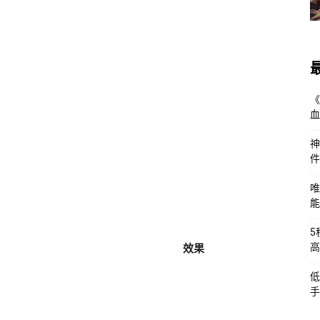
《
血
神
件
唯
能
5
效果
高
低
手