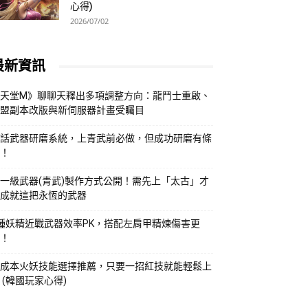
心得)
2026/07/02
最新資訊
天堂M》聊聊天釋出多項調整方向：龍鬥士重啟、
盟副本改版與新伺服器計畫受矚目
話武器研磨系統，上青武前必做，但成功研磨有條
！
一級武器(青武)製作方式公開！需先上「太古」才
成就這把永恆的武器
種妖精近戰武器效率PK，搭配左肩甲精煉傷害更
！
成本火妖技能選擇推薦，只要一招紅技就能輕鬆上
 (韓國玩家心得)