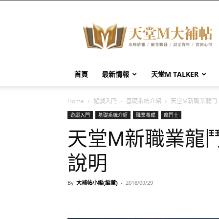
天
堂
M
大
補
帖
首頁
最新情報
天堂M TALKER
Home
遊戲入門
基礎系統介紹
天堂M新職業龍鬥
遊戲入門
基礎系統介紹
職業養成
龍鬥士
天堂M新職業龍鬥
說明
By
大補帖小編(編董)
-
2018/09/29