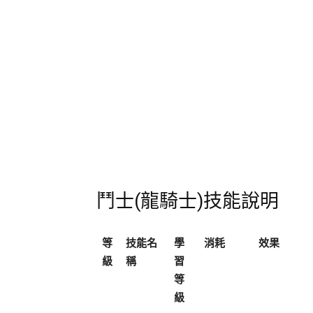
鬥士(龍騎士)技能說明
等
技能名
學
消耗
效果
級
稱
習
等
級