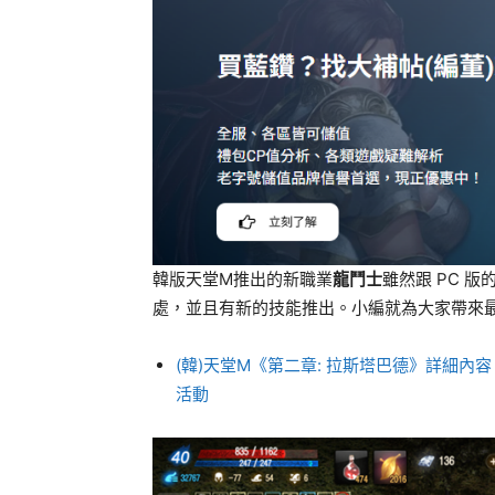
韓版天堂M推出的新職業
龍鬥士
雖然跟 PC 
處，並且有新的技能推出。小編就為大家帶來
(韓)天堂M《第二章: 拉斯塔巴德》詳細
活動