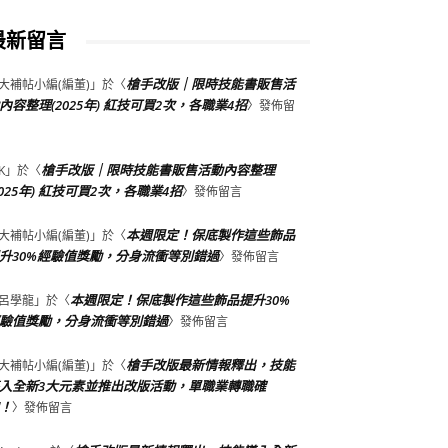
最新留言
槍手改版｜限時技能書販售活
大補帖小編(編董)
」於〈
內容整理(2025年) 紅技可買2次，各職業4招
〉發佈留
槍手改版｜限時技能書販售活動內容整理
K
」於〈
2025年) 紅技可買2次，各職業4招
〉發佈留言
本週限定！保底製作這些飾品
大補帖小編(編董)
」於〈
升30%經驗值獎勵，分身流衝等別錯過
〉發佈留言
本週限定！保底製作這些飾品提升30%
呂學龍
」於〈
驗值獎勵，分身流衝等別錯過
〉發佈留言
槍手改版最新情報釋出，技能
大補帖小編(編董)
」於〈
入全新3大元素並推出改版活動，單職業轉職確
！
〉發佈留言