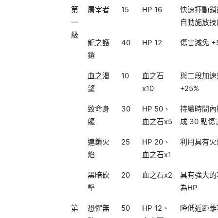
第
屠宰者
15
HP 16
快速揮動鎖
一
自動施放技
級
龍之護
40
HP 12
傷害減免 +
鎧
血之渴
10
血之石
與二段加速
望
x10
+25%
致命身
30
HP 50、
持續時間內
軀
血之石x5
成 30 
連鎖火
25
HP 20、
利用具有火
焰
血之石x1
黑暗砍
20
血之石x2
具有強大的
擊
為HP
第
恐懼無
50
HP 12、
降低近距離