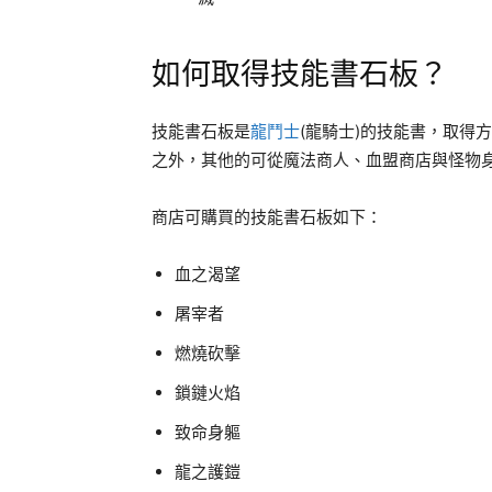
如何取得技能書石板？
技能書石板是
龍鬥士
(龍騎士)的技能書，取得
之外，其他的可從魔法商人、血盟商店與怪物
商店可購買的技能書石板如下：
血之渴望
屠宰者
燃燒砍擊
鎖鏈火焰
致命身軀
龍之護鎧