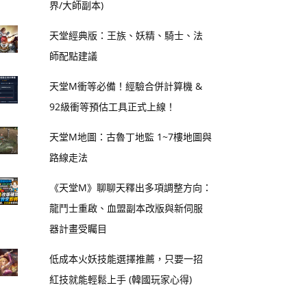
界/大師副本)
天堂經典版：王族、妖精、騎士、法
師配點建議
天堂M衝等必備！經驗合併計算機 &
92級衝等預估工具正式上線！
天堂M地圖：古魯丁地監 1~7樓地圖與
路線走法
《天堂M》聊聊天釋出多項調整方向：
龍鬥士重啟、血盟副本改版與新伺服
器計畫受矚目
低成本火妖技能選擇推薦，只要一招
紅技就能輕鬆上手 (韓國玩家心得)