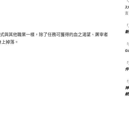
「
3
言
「
新
方式與其他職業一樣，除了任務可獲得的血之渴望、屠宰者
身上掉落。
「
G
「
件
「
神
統