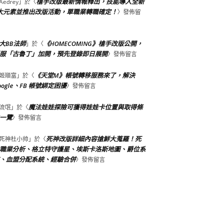
槍手改版最新情報釋出，技能導入全新
Aedrey
」於〈
大元素並推出改版活動，單職業轉職確定！
〉發佈留
大BB法師
《HOMECOMING》槍手改版公開，
」於〈
服「古魯丁」加開，預先登錄即日展開
〉發佈留言
《天堂M》帳號轉移服務來了，解決
姬順富
」於〈
oogle、FB 帳號綁定困擾
〉發佈留言
魔法娃娃探險可獲得娃娃卡位置與取得條
流氓
」於〈
一覽
〉發佈留言
死神改版詳細內容搶鮮大蒐羅！死
死神杜小帅
」於〈
職業分析、格立特守護星、埃斯卡洛斯地圖、爵位系
、血盟分配系統、經驗合併
〉發佈留言