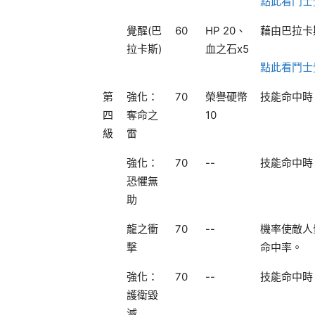
點此看鬥士
覺醒(巴
60
HP 20、
藉由巴拉卡
拉卡斯)
血之石x5
點此看鬥士
第
強化：
70
榮譽硬幣
技能命中時
四
奪命之
10
級
雷
強化：
70
--
技能命中時
恐懼無
助
龍之衝
70
--
機率使敵人
擊
命中率。
強化：
70
--
技能命中時
護衛毀
滅