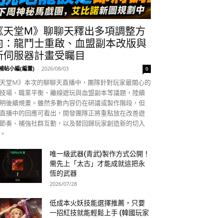
《天堂M》聊聊天釋出多項調整方
向：龍鬥士重啟、血盟副本改版與
新伺服器計畫受矚目
補帖小編(編董)
-
2026/08/03
0
天堂M》本次的聊聊天直播中，團隊針對玩家最關心的
技場、職業平衡、離線遊玩與血盟副本等議題，陸續
明後續規畫。雖然多數內容仍在研議或製作階段，但
直播中的回應可看出，開發團隊正將重點放在改善遊
節奏、補強社群互動，以及替回歸玩家創造新的切入
。
唯一級武器(青武)製作方式公開！
需先上「太古」才能成就這把永
恆的武器
2026/07/28
低成本火妖技能選擇推薦，只要
一招紅技就能輕鬆上手 (韓國玩家