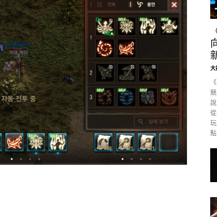
大
《
競
說
從
玩
點