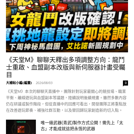
《天堂M》聊聊天釋出多項調整方向：龍鬥
士重啟、血盟副本改版與新伺服器計畫受矚
目
大補帖小編(編董)
-
2026/08/03
0
《天堂M》本次的聊聊天直播中，團隊針對玩家最關心的競技場、職業
平衡、離線遊玩與血盟副本等議題，陸續說明後續規畫。雖然多數內容
仍在研議或製作階段，但從直播中的回應可看出，開發團隊正將重點放
在改善遊玩節奏、補強社群互動，以及替回歸玩家創造新的切入點。
唯一級武器(青武)製作方式公開！需先上「太
古」才能成就這把永恆的武器