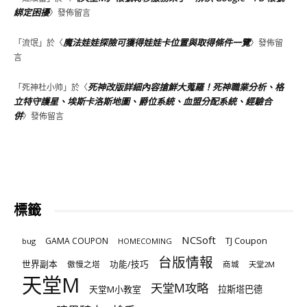
綁定困擾
〉發佈留言
魔法娃娃探險可獲得娃娃卡位置與取得條件一覽
「
流氓
」於〈
〉發佈留
言
死神改版詳細內容搶鮮大蒐羅！死神職業分析、格
「
死神杜小帅
」於〈
立特守護星、埃斯卡洛斯地圖、爵位系統、血盟分配系統、經驗合
併
〉發佈留言
標籤
NCSoft
TJ Coupon
GAMA COUPON
bug
HOMECOMING
台版情報
世界副本
傲慢之塔
功能/技巧
商城
天堂2M
天堂M
天堂M攻略
天堂M小教室
拉斯塔巴德