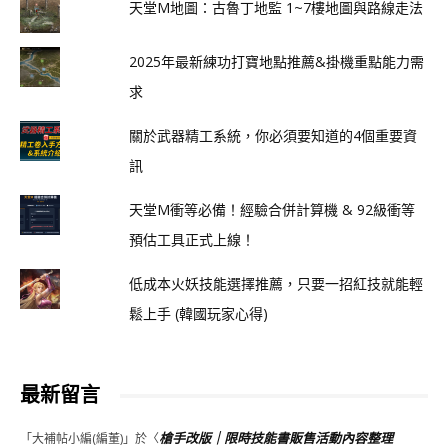
天堂M地圖：古魯丁地監 1~7樓地圖與路線走法
2025年最新練功打寶地點推薦&掛機重點能力需
求
關於武器精工系統，你必須要知道的4個重要資
訊
天堂M衝等必備！經驗合併計算機 & 92級衝等
預估工具正式上線！
低成本火妖技能選擇推薦，只要一招紅技就能輕
鬆上手 (韓國玩家心得)
最新留言
槍手改版｜限時技能書販售活動內容整理
「
大補帖小編(編董)
」於〈