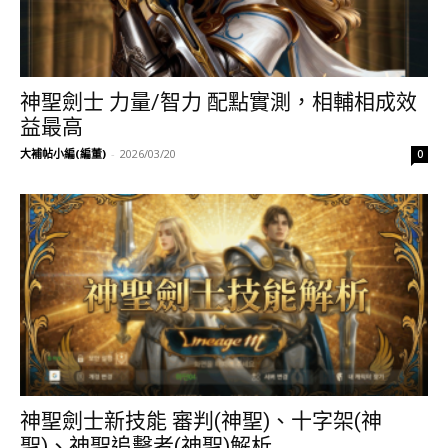
神聖劍士 力量/智力 配點實測，相輔相成效
益最高
大補帖小編(編董)
-
2026/03/20
0
神聖劍士新技能 審判(神聖)、十字架(神
聖)、神聖追擊者(神聖)解析