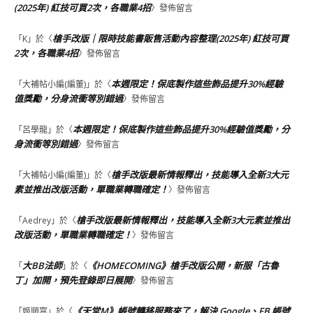
(2025年) 紅技可買2次，各職業4招
〉發佈留言
槍手改版｜限時技能書販售活動內容整理(2025年) 紅技可買
「
K
」於〈
2次，各職業4招
〉發佈留言
本週限定！保底製作這些飾品提升30%經驗
「
大補帖小編(編董)
」於〈
值獎勵，分身流衝等別錯過
〉發佈留言
本週限定！保底製作這些飾品提升30%經驗值獎勵，分
「
呂學龍
」於〈
身流衝等別錯過
〉發佈留言
槍手改版最新情報釋出，技能導入全新3大元
「
大補帖小編(編董)
」於〈
素並推出改版活動，單職業轉職確定！
〉發佈留言
槍手改版最新情報釋出，技能導入全新3大元素並推出
「
Aedrey
」於〈
改版活動，單職業轉職確定！
〉發佈留言
大BB法師
《HOMECOMING》槍手改版公開，新服「古魯
「
」於〈
丁」加開，預先登錄即日展開
〉發佈留言
《天堂M》帳號轉移服務來了，解決 Google、FB 帳號
「
姬順富
」於〈