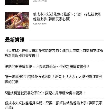
2026/07/28
低成本火妖技能選擇推薦，只要一招紅技就能
輕鬆上手 (韓國玩家心得)
2026/07/02
最新資訊
《天堂M》聊聊天釋出多項調整方向：龍鬥士重啟、血盟副本改版
與新伺服器計畫受矚目
神話武器研磨系統，上青武前必做，但成功研磨有條件！
唯一級武器(青武)製作方式公開！需先上「太古」才能成就這把永
恆的武器
5種妖精近戰武器效率PK，搭配左肩甲精煉傷害更高！
低成本火妖技能選擇推薦，只要一招紅技就能輕鬆上手 (韓國玩家
心得)