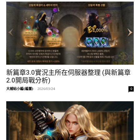
新篇章3.0實況主所在伺服器整理 (與新篇章
2.0開局戰分析)
大補帖小編(編董)
-
2026/03/24
0