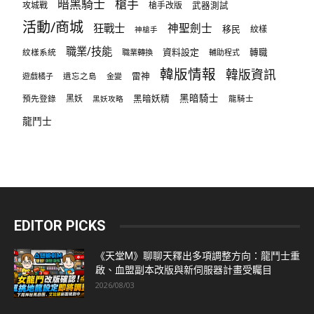
暗黑騎士
槍手
攻城戰
槍手改版
武器測試
活動/商城
狂戰士
神聖劍士
移民
紋樣
神槍手
職業/技能
資料設定
紋樣系統
轉職
職業轉換
輔助程式
韓版情報
韓版資訊
雷神
遊戲橘子
遺忘之島
金變
黑暗騎士
預先登錄
黑妖
黑暗妖精
龍騎士
黑妖攻略
龍鬥士
EDITOR PICKS
《天堂M》聊聊天釋出多項調整方向：龍鬥士重
啟、血盟副本改版與新伺服器計畫受矚目
2026/08/03