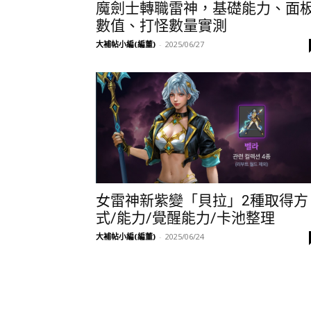
魔劍士轉職雷神，基礎能力、面
數值、打怪數量實測
大補帖小編(編董)
-
2025/06/27
女雷神新紫變「貝拉」2種取得方
式/能力/覺醒能力/卡池整理
大補帖小編(編董)
-
2025/06/24