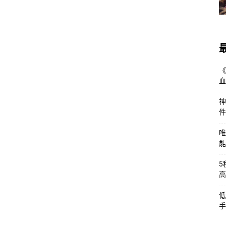
《
血
神
件
唯
能
5
高
低
手