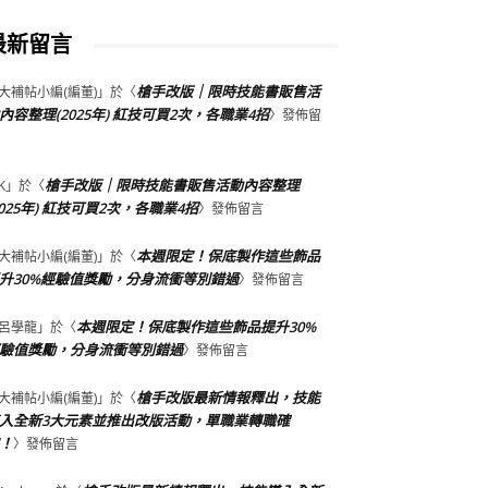
最新留言
槍手改版｜限時技能書販售活
大補帖小編(編董)
」於〈
內容整理(2025年) 紅技可買2次，各職業4招
〉發佈留
槍手改版｜限時技能書販售活動內容整理
K
」於〈
2025年) 紅技可買2次，各職業4招
〉發佈留言
本週限定！保底製作這些飾品
大補帖小編(編董)
」於〈
升30%經驗值獎勵，分身流衝等別錯過
〉發佈留言
本週限定！保底製作這些飾品提升30%
呂學龍
」於〈
驗值獎勵，分身流衝等別錯過
〉發佈留言
槍手改版最新情報釋出，技能
大補帖小編(編董)
」於〈
入全新3大元素並推出改版活動，單職業轉職確
！
〉發佈留言