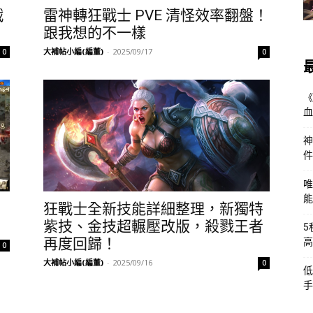
戰
雷神轉狂戰士 PVE 清怪效率翻盤！
跟我想的不一樣
大補帖小編(編董)
-
2025/09/17
0
0
《
血
神
件
唯
能
狂戰士全新技能詳細整理，新獨特
紫技、金技超輾壓改版，殺戮王者
5
再度回歸！
高
0
大補帖小編(編董)
-
2025/09/16
0
低
手