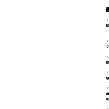
「
動
言
「
(
「
提
「
經
「
導
定