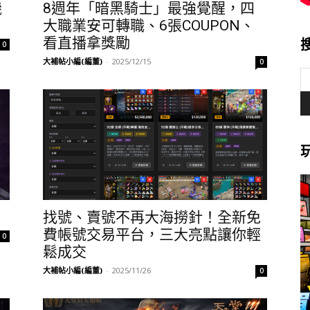
機
8週年「暗黑騎士」最強覺醒，四
大職業安可轉職、6張COUPON、
看直播拿獎勵
0
大補帖小編(編董)
-
2025/12/15
0
找號、賣號不再大海撈針！全新免
費帳號交易平台，三大亮點讓你輕
0
鬆成交
大補帖小編(編董)
-
2025/11/26
0