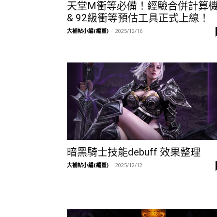
天堂M衝等必備！經驗合併計算
& 92級衝等預估工具正式上線！
大補帖小編(編董)
-
2025/12/16
暗黑騎士技能debuff 效果整理
大補帖小編(編董)
-
2025/12/12