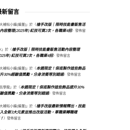
最新留言
槍手改版｜限時技能書販售活
大補帖小編(編董)
」於〈
內容整理(2025年) 紅技可買2次，各職業4招
〉發佈留
槍手改版｜限時技能書販售活動內容整理
K
」於〈
2025年) 紅技可買2次，各職業4招
〉發佈留言
本週限定！保底製作這些飾品
大補帖小編(編董)
」於〈
升30%經驗值獎勵，分身流衝等別錯過
〉發佈留言
本週限定！保底製作這些飾品提升30%
呂學龍
」於〈
驗值獎勵，分身流衝等別錯過
〉發佈留言
槍手改版最新情報釋出，技能
大補帖小編(編董)
」於〈
入全新3大元素並推出改版活動，單職業轉職確
！
〉發佈留言