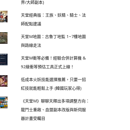
界/大師副本)
天堂經典版：王族、妖精、騎士、法
師配點建議
天堂M地圖：古魯丁地監 1~7樓地圖
與路線走法
天堂M衝等必備！經驗合併計算機 &
92級衝等預估工具正式上線！
低成本火妖技能選擇推薦，只要一招
紅技就能輕鬆上手 (韓國玩家心得)
《天堂M》聊聊天釋出多項調整方向：
龍鬥士重啟、血盟副本改版與新伺服
器計畫受矚目