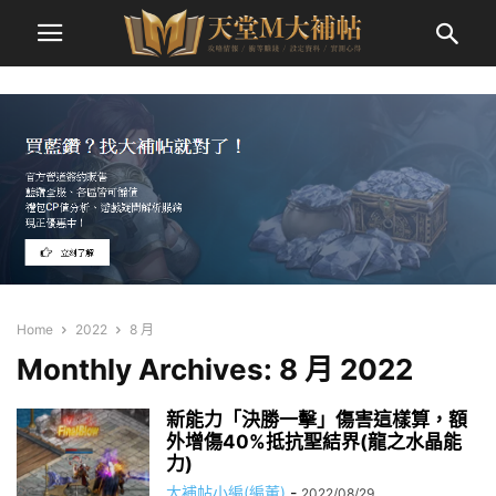
Home
2022
8 月
Monthly Archives: 8 月 2022
新能力「決勝一擊」傷害這樣算，額
外增傷40%抵抗聖結界(龍之水晶能
力)
大補帖小編(編董)
-
2022/08/29