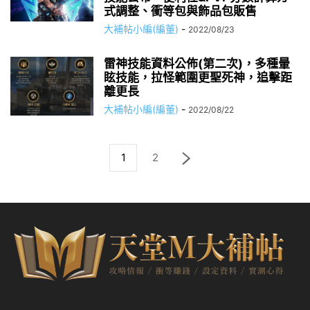
式調整、衝等包與飾品包販售
大補帖小編(編董)
-
2022/08/23
雷神技能資料公佈(第二次)，多種暈
眩技能，拉怪範圍更聖死神，追擊距
離更長
大補帖小編(編董)
-
2022/08/22
1
2