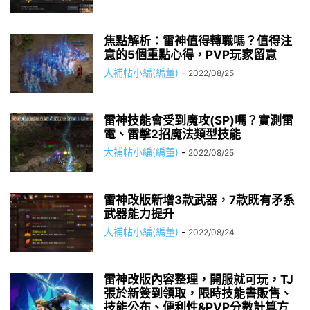
焦點解析：雷神值得轉職嗎？值得注
意的5個重點心得，PVP玩家留意
大補帖小編(編董)
-
2022/08/25
雷神技能會受到魔攻(SP)嗎？實測雷
電、雷擊2招魔法類型技能
大補帖小編(編董)
-
2022/08/25
雷神改版新增3款武器，7款既有矛系
武器能力提升
大補帖小編(編董)
-
2022/08/24
雷神改版內容整理，開服就可玩，TJ
張於新簽到領取，限時技能書販售、
技能公布、便利性&PVP分數計算方