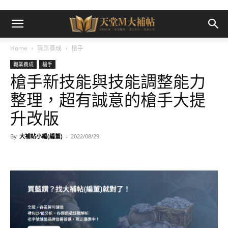
Home
職業養成
槍手
職業養成
槍手
槍手新技能與技能調整能力
整理，超有誠意的槍手大提
升改版
By
大補帖小編(編董)
-
2022/08/29