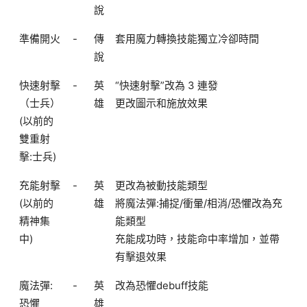
說
準備開火
-
傳
套用魔力轉換技能獨立冷卻時間
說
快速射擊
-
英
“快速射擊”改為 3 連發
（士兵）
雄
更改圖示和施放效果
(以前的
雙重射
擊:士兵)
充能射擊
-
英
更改為被動技能類型
(以前的
雄
將魔法彈:捕捉/衝暈/相消/恐懼改為充
精神集
能類型
中)
充能成功時，技能命中率增加，並帶
有擊退效果
魔法彈:
-
英
改為恐懼debuff技能
恐懼
雄