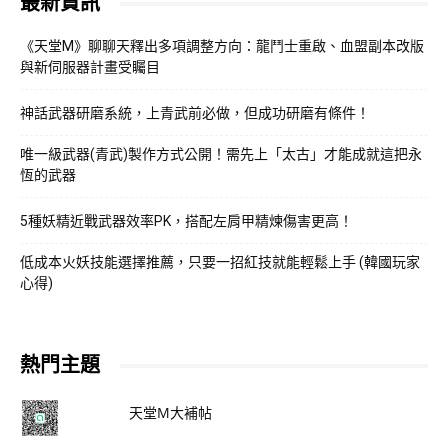
最新資訊
《天堂M》聊聊天釋出多項調整方向：龍鬥士重啟、血盟副本改版
與新伺服器計畫受矚目
神話武器研磨系統，上青武前必做，但成功研磨有條件！
唯一級武器(青武)製作方式公開！需先上「太古」才能成就這把永
恆的武器
5種妖精近戰武器效率PK，搭配左肩甲精煉傷害更高！
低成本火妖技能選擇推薦，只要一招紅技就能輕鬆上手 (韓國玩家
心得)
熱門主題
天堂M大補帖