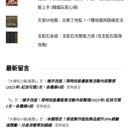
鬆上手 (韓國玩家心得)
天堂M地圖：古魯丁地監 1~7樓地圖與路線走法
支配石系統：支配石完整能力表 (含支配石取得
攻略)
最新留言
槍手改版｜限時技能書販售活動內容整理
「
大補帖小編(編董)
」於〈
(2025年) 紅技可買2次，各職業4招
〉發佈留言
槍手改版｜限時技能書販售活動內容整理(2025年) 紅技可買
「
K
」於〈
2次，各職業4招
〉發佈留言
本週限定！保底製作這些飾品提升30%經驗
「
大補帖小編(編董)
」於〈
值獎勵，分身流衝等別錯過
〉發佈留言