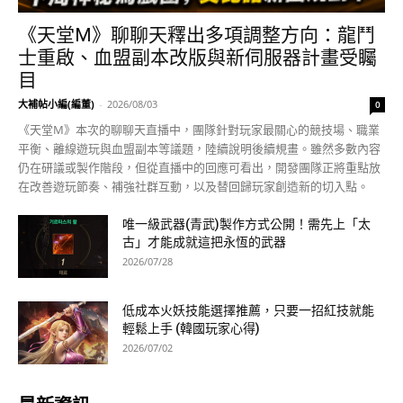
《天堂M》聊聊天釋出多項調整方向：龍鬥
士重啟、血盟副本改版與新伺服器計畫受矚
目
大補帖小編(編董)
-
2026/08/03
0
《天堂M》本次的聊聊天直播中，團隊針對玩家最關心的競技場、職業
平衡、離線遊玩與血盟副本等議題，陸續說明後續規畫。雖然多數內容
仍在研議或製作階段，但從直播中的回應可看出，開發團隊正將重點放
在改善遊玩節奏、補強社群互動，以及替回歸玩家創造新的切入點。
唯一級武器(青武)製作方式公開！需先上「太
古」才能成就這把永恆的武器
2026/07/28
低成本火妖技能選擇推薦，只要一招紅技就能
輕鬆上手 (韓國玩家心得)
2026/07/02