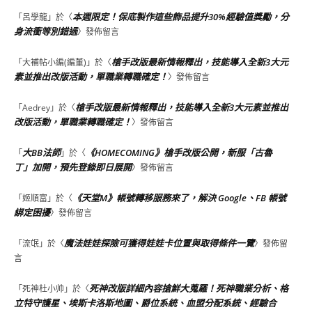
本週限定！保底製作這些飾品提升30%經驗值獎勵，分
「
呂學龍
」於〈
身流衝等別錯過
〉發佈留言
槍手改版最新情報釋出，技能導入全新3大元
「
大補帖小編(編董)
」於〈
素並推出改版活動，單職業轉職確定！
〉發佈留言
槍手改版最新情報釋出，技能導入全新3大元素並推出
「
Aedrey
」於〈
改版活動，單職業轉職確定！
〉發佈留言
大BB法師
《HOMECOMING》槍手改版公開，新服「古魯
「
」於〈
丁」加開，預先登錄即日展開
〉發佈留言
《天堂M》帳號轉移服務來了，解決 Google、FB 帳號
「
姬順富
」於〈
綁定困擾
〉發佈留言
魔法娃娃探險可獲得娃娃卡位置與取得條件一覽
「
流氓
」於〈
〉發佈留
言
死神改版詳細內容搶鮮大蒐羅！死神職業分析、格
「
死神杜小帅
」於〈
立特守護星、埃斯卡洛斯地圖、爵位系統、血盟分配系統、經驗合