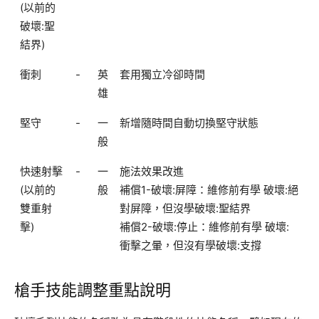
(以前的
破壞:聖
結界)
衝刺
-
英
套用獨立冷卻時間
雄
堅守
-
一
新增隨時間自動切換堅守狀態
般
快速射擊
-
一
施法效果改進
(以前的
般
補償1-破壞:屏障：維修前有學 破壞:絕
雙重射
對屏障，但沒學破壞:聖結界
擊)
補償2-破壞:停止：維修前有學 破壞:
衝擊之暈，但沒有學破壞:支撐
槍手技能調整重點說明