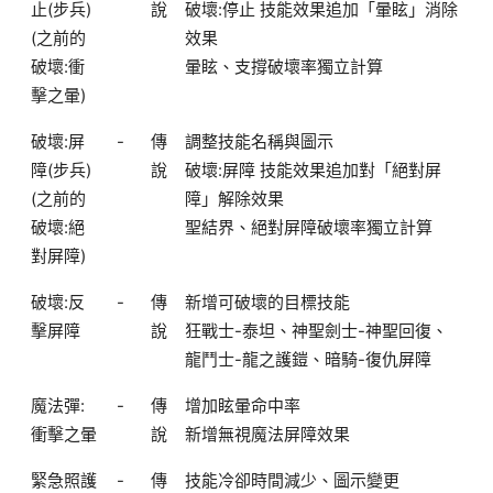
止(步兵)
說
破壞:停止 技能效果追加「暈眩」消除
(之前的
效果
破壞:衝
暈眩、支撐破壞率獨立計算
擊之暈)
破壞:屏
-
傳
調整技能名稱與圖示
障(步兵)
說
破壞:屏障 技能效果追加對「絕對屏
(之前的
障」解除效果
破壞:絕
聖結界、絕對屏障破壞率獨立計算
對屏障)
破壞:反
-
傳
新增可破壞的目標技能
擊屏障
說
狂戰士-泰坦、神聖劍士-神聖回復、
龍鬥士-龍之護鎧、暗騎-復仇屏障
魔法彈:
-
傳
增加眩暈命中率
衝擊之暈
說
新增無視魔法屏障效果
緊急照護
-
傳
技能冷卻時間減少、圖示變更