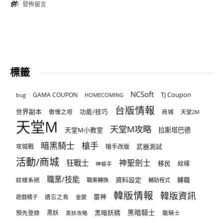
併
〉發佈留言
標籤
NCSoft
TJ Coupon
GAMA COUPON
bug
HOMECOMING
台版情報
世界副本
傲慢之塔
功能/技巧
商城
天堂2M
天堂M
天堂M攻略
天堂M小教室
拉斯塔巴德
暗黑騎士
槍手
攻城戰
槍手改版
武器測試
活動/商城
狂戰士
神聖劍士
移民
紋樣
神槍手
職業/技能
資料設定
紋樣系統
轉職
職業轉換
輔助程式
韓版情報
韓版資訊
雷神
遊戲橘子
遺忘之島
金變
黑暗騎士
預先登錄
黑妖
黑暗妖精
龍騎士
黑妖攻略