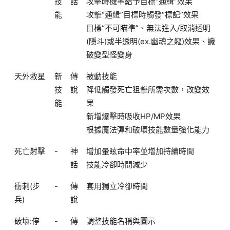
技
話
攻擊時機率給予目標“通緝”效果
能
攻擊“通緝”目標時觸發“標記”效果
目標“不可瞄準”、無法進入/取消透明
(隱斗)或半透明(ex.幽魂之軀)效果、識
破變型怪變身
天外救星
新
傳
被動技能
技
說
降低觸發死亡狙擊所需次數，改變效
能
果
新增爆擊時吸收HP/MP效果
根據魔法彈和破壞技能數量強化能力
死亡射擊
-
神
增加暈眩命中率並增加持續時間
話
技能冷卻時間減少
衝刺(步
-
傳
套用獨立冷卻時間
兵)
說
破壞:停
-
傳
調整技能名稱與圖示