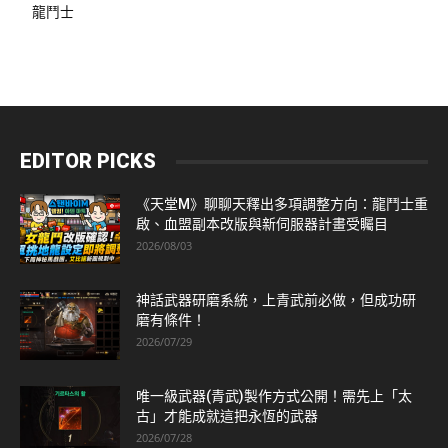
龍鬥士
EDITOR PICKS
《天堂M》聊聊天釋出多項調整方向：龍鬥士重
啟、血盟副本改版與新伺服器計畫受矚目
2026/08/03
神話武器研磨系統，上青武前必做，但成功研
磨有條件！
2026/07/29
唯一級武器(青武)製作方式公開！需先上「太
古」才能成就這把永恆的武器
2026/07/28