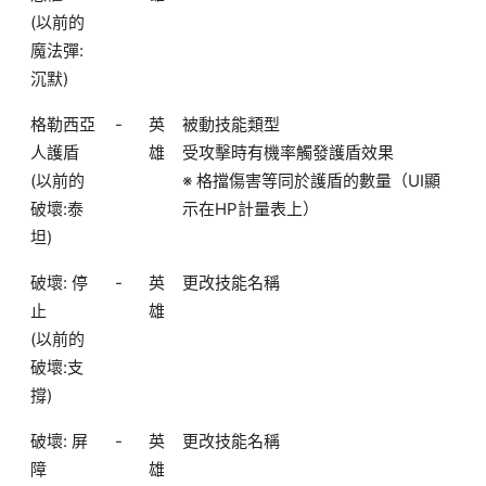
(以前的
魔法彈:
沉默)
格勒西亞
-
英
被動技能類型
人護盾
雄
受攻擊時有機率觸發護盾效果
(以前的
※ 格擋傷害等同於護盾的數量（UI顯
破壞:泰
示在HP計量表上）
坦)
破壞: 停
-
英
更改技能名稱
止
雄
(以前的
破壞:支
撐)
破壞: 屏
-
英
更改技能名稱
障
雄