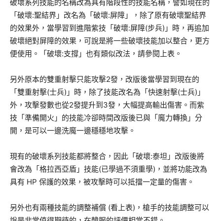
破壞系列技能的名稱改為具有階段性的技能名稱，譬如現在的
「破壞:聖結界」改名為「破壞:屏障」，除了原有破壞聖結界
的效果外，當學習到進階紫技「破壞:屏障(步兵)」時，再追加
破壞絕對屏障的效果，可說是將一些破壞技能加以整合，更方
便使用。「破壞:支撐」也有類似改法，請參閱上表。
另外原本的雙重射擊只能攻擊2發，改版後當學習到現在的
「雙重射擊(士兵)」時，除了技能改名為「快速射擊(士兵)」
外，攻擊發數也從2發提升到3發，大幅提高輸出傷害。而紫
技「準備開火」的技能冷卻時間改版後已與「魔力轉換」分
開，是可以一邊洗魔一邊穩穩地攻擊。
現有的破壞系列技能都將整合，因此「破壞:泰坦」改版後將
會改為「格拉西亞盾」技能(已學過不須重學)，並將功能改為
具有 HP 保護的效果，被攻擊時可以抵擋一定量的傷害。
另外也有兩種技能的調整補償 (看上表)，槍手的技能調整可以
說是非常值得期待的，在韓服的評價相當不錯。