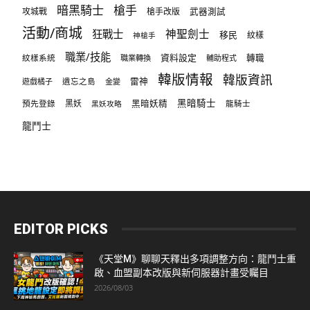
暗黑騎士
槍手
攻城戰
槍手改版
武器測試
活動/商城
狂戰士
神聖劍士
移民
紋樣
神槍手
職業/技能
資料設定
紋樣系統
轉職
職業轉換
輔助程式
韓版情報
韓版資訊
雷神
遊戲橘子
遺忘之島
金變
黑暗騎士
預先登錄
黑妖
黑暗妖精
龍騎士
黑妖攻略
龍鬥士
EDITOR PICKS
《天堂M》聊聊天釋出多項調整方向：龍鬥士重
啟、血盟副本改版與新伺服器計畫受矚目
2026/08/03