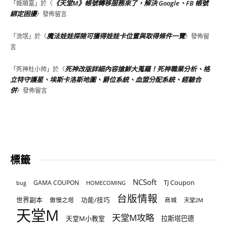
《天堂M》帳號轉移服務來了，解決 Google、FB 帳號
「
姬順富
」於〈
綁定困擾
〉發佈留言
魔法娃娃探險可獲得娃娃卡位置與取得條件一覽
「
流氓
」於〈
〉發佈留
言
死神改版詳細內容搶鮮大蒐羅！死神職業分析、格
「
死神杜小帅
」於〈
立特守護星、埃斯卡洛斯地圖、爵位系統、血盟分配系統、經驗合
併
〉發佈留言
標籤
NCSoft
TJ Coupon
GAMA COUPON
bug
HOMECOMING
台版情報
世界副本
傲慢之塔
功能/技巧
商城
天堂2M
天堂M
天堂M攻略
天堂M小教室
拉斯塔巴德