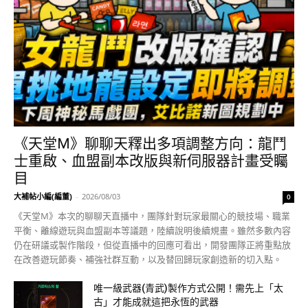
《天堂M》聊聊天釋出多項調整方向：龍鬥
士重啟、血盟副本改版與新伺服器計畫受矚
目
大補帖小編(編董)
-
2026/08/03
0
《天堂M》本次的聊聊天直播中，團隊針對玩家最關心的競技場、職業
平衡、離線遊玩與血盟副本等議題，陸續說明後續規畫。雖然多數內容
仍在研議或製作階段，但從直播中的回應可看出，開發團隊正將重點放
在改善遊玩節奏、補強社群互動，以及替回歸玩家創造新的切入點。
唯一級武器(青武)製作方式公開！需先上「太
古」才能成就這把永恆的武器