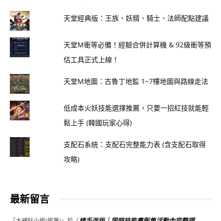
天堂經典版：王族、妖精、騎士、法師配點建議
天堂M衝等必備！經驗合併計算機 & 92級衝等預
估工具正式上線！
天堂M地圖：古魯丁地監 1~7樓地圖與路線走法
低成本火妖技能選擇推薦，只要一招紅技就能輕
鬆上手 (韓國玩家心得)
支配石系統：支配石完整能力表 (含支配石取得
攻略)
最新留言
槍手改版｜限時技能書販售活動內容整理
「
大補帖小編(編董)
」於〈