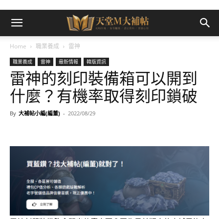
Home
職業養成
雷神
職業養成
雷神
最新情報
韓版資訊
雷神的刻印裝備箱可以開到
什麼？有機率取得刻印鎖破
By
大補帖小編(編董)
-
2022/08/29