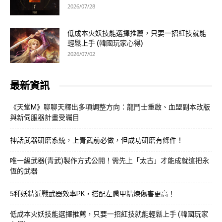
2026/07/28
低成本火妖技能選擇推薦，只要一招紅技就能
輕鬆上手 (韓國玩家心得)
2026/07/02
最新資訊
《天堂M》聊聊天釋出多項調整方向：龍鬥士重啟、血盟副本改版
與新伺服器計畫受矚目
神話武器研磨系統，上青武前必做，但成功研磨有條件！
唯一級武器(青武)製作方式公開！需先上「太古」才能成就這把永
恆的武器
5種妖精近戰武器效率PK，搭配左肩甲精煉傷害更高！
低成本火妖技能選擇推薦，只要一招紅技就能輕鬆上手 (韓國玩家