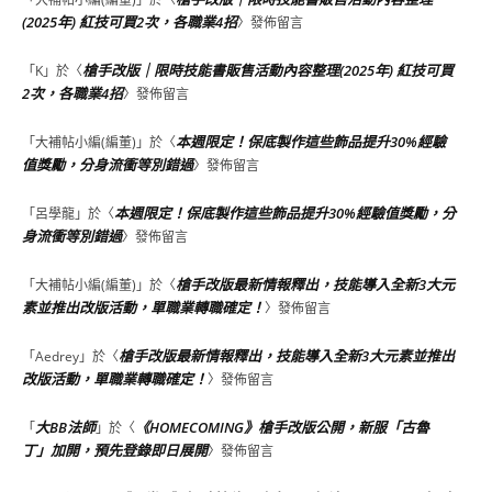
(2025年) 紅技可買2次，各職業4招
〉發佈留言
槍手改版｜限時技能書販售活動內容整理(2025年) 紅技可買
「
K
」於〈
2次，各職業4招
〉發佈留言
本週限定！保底製作這些飾品提升30%經驗
「
大補帖小編(編董)
」於〈
值獎勵，分身流衝等別錯過
〉發佈留言
本週限定！保底製作這些飾品提升30%經驗值獎勵，分
「
呂學龍
」於〈
身流衝等別錯過
〉發佈留言
槍手改版最新情報釋出，技能導入全新3大元
「
大補帖小編(編董)
」於〈
素並推出改版活動，單職業轉職確定！
〉發佈留言
槍手改版最新情報釋出，技能導入全新3大元素並推出
「
Aedrey
」於〈
改版活動，單職業轉職確定！
〉發佈留言
大BB法師
《HOMECOMING》槍手改版公開，新服「古魯
「
」於〈
丁」加開，預先登錄即日展開
〉發佈留言