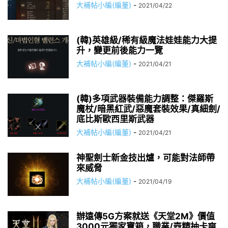
大補帖小編(編董)
-
2021/04/22
(韓)英雄級/稀有級魔法娃娃能力大提
升，變更前後能力一覽
大補帖小編(編董)
-
2021/04/21
(韓)多項武器裝備能力調整：傑羅斯
魔杖/暗黑紅武/惡魔套裝效果/真細劍/
底比斯歐西里斯武器
大補帖小編(編董)
-
2021/04/21
神聖劍士新金技出爐，可能對法師帶
來威脅
大補帖小編(編董)
-
2021/04/19
辦遠傳5G方案就送《天堂2M》價值
3000元獨家寶箱，職業/壺精抽卡爽