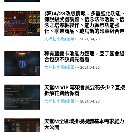
(韓)4/28改版情報：多重強化功能、
傳說級武器調整、信念法師活動、信
念之塔卷軸製作、能力顯示功能強
化、季票商品、戴烏斯的印章組合包
大補帖小編(編董)
-
2021/04/28
稀有藍變卡池能力整理，亞丁宴會組
合包該不該買先看看
大補帖小編(編董)
-
2021/04/26
天堂M VIP 尊榮會員要花多少？直接
拆解花費給你看
大補帖小編(編董)
-
2021/04/23
天堂M全區域掛機機體基本需求能力
大公開