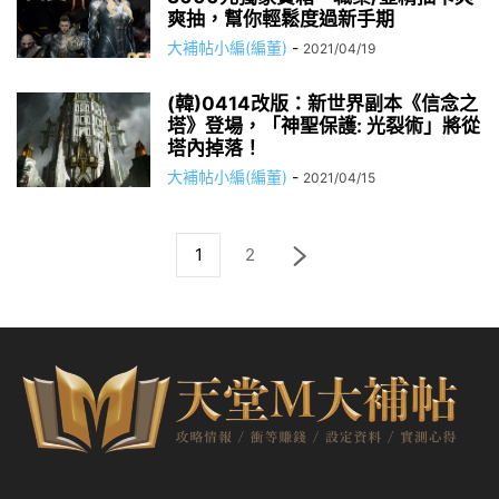
爽抽，幫你輕鬆度過新手期
大補帖小編(編董)
-
2021/04/19
(韓)0414改版：新世界副本《信念之
塔》登場，「神聖保護: 光裂術」將從
塔內掉落！
大補帖小編(編董)
-
2021/04/15
1
2