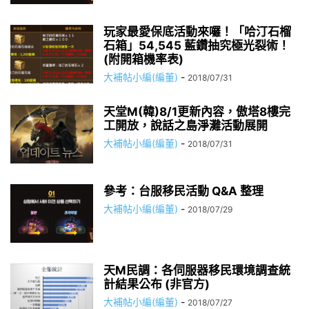
玩家最愛保底活動來囉！「哈汀石榴
石箱」54,545 藍鑽抽究極光裂術！
(附開箱機率表)
大補帖小編(編董)
-
2018/07/31
天堂M(韓)8/1更新內容，傲塔8樓完
工開放，說話之島淨灘活動展開
大補帖小編(編董)
-
2018/07/31
參考：台服移民活動 Q&A 整理
大補帖小編(編董)
-
2018/07/29
天M民調：各伺服器移民環境調查統
計結果公布 (非官方)
大補帖小編(編董)
-
2018/07/27