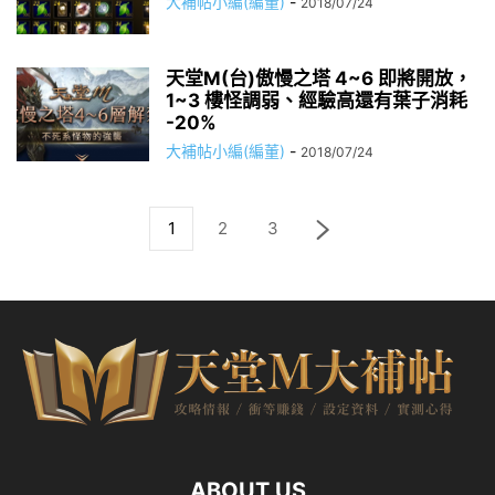
大補帖小編(編董)
-
2018/07/24
天堂M(台)傲慢之塔 4~6 即將開放，
1~3 樓怪調弱、經驗高還有葉子消耗
-20%
大補帖小編(編董)
-
2018/07/24
1
2
3
ABOUT US