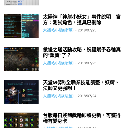
太陽神「神射小妖女」事件說明 官
方：測試角色，道具已刪除
大補帖小編(編董)
-
2018/07/25
傲慢之塔活動攻略，祝福賦予卷軸真
的"鎖寶"了？
大補帖小編(編董)
-
2018/07/25
天堂M(韓)全職業技能調整，妖精、
法師又更強啊！
大補帖小編(編董)
-
2018/07/24
台版每日簽到獎勵即將更新，可獲得
稀有變身卡