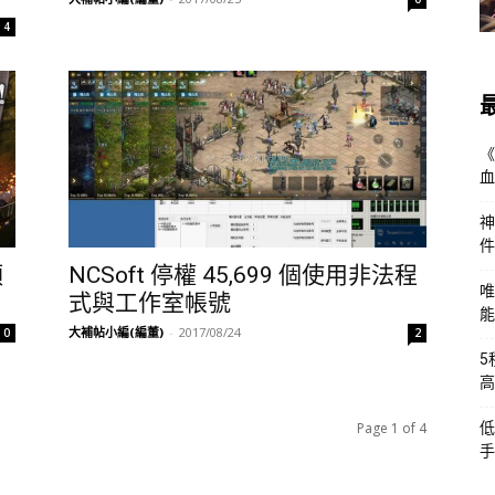
4
《
血
神
件
預
NCSoft 停權 45,699 個使用非法程
唯
式與工作室帳號
能
大補帖小編(編董)
-
2017/08/24
0
2
5
高
Page 1 of 4
低
手