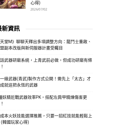
心得)
2026/07/02
最新資訊
天堂M》聊聊天釋出多項調整方向：龍鬥士重啟、
盟副本改版與新伺服器計畫受矚目
話武器研磨系統，上青武前必做，但成功研磨有條
！
一級武器(青武)製作方式公開！需先上「太古」才
成就這把永恆的武器
種妖精近戰武器效率PK，搭配左肩甲精煉傷害更
！
成本火妖技能選擇推薦，只要一招紅技就能輕鬆上
 (韓國玩家心得)