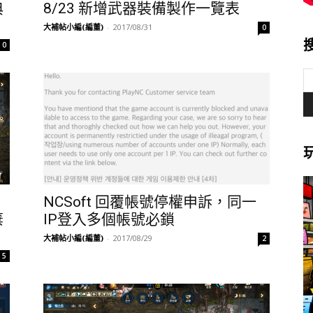
典
8/23 新增武器裝備製作一覽表
大補帖小編(編董)
-
2017/08/31
0
0
NCSoft 回覆帳號停權申訴，同一
棄
IP登入多個帳號必鎖
大補帖小編(編董)
-
2017/08/29
2
5