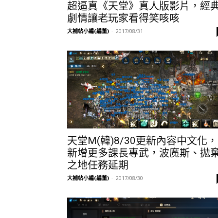
超逼真《天堂》真人版影片，經
劇情讓老玩家看得笑咳咳
大補帖小編(編董)
-
2017/08/31
天堂M(韓)8/30更新內容中文化，
新增更多課長專武，波魔斯、拋
之地任務延期
大補帖小編(編董)
-
2017/08/30