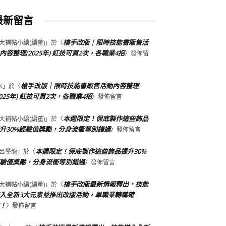
最新留言
槍手改版｜限時技能書販售活
大補帖小編(編董)
」於〈
內容整理(2025年) 紅技可買2次，各職業4招
〉發佈留
槍手改版｜限時技能書販售活動內容整理
K
」於〈
2025年) 紅技可買2次，各職業4招
〉發佈留言
本週限定！保底製作這些飾品
大補帖小編(編董)
」於〈
升30%經驗值獎勵，分身流衝等別錯過
〉發佈留言
本週限定！保底製作這些飾品提升30%
呂學龍
」於〈
驗值獎勵，分身流衝等別錯過
〉發佈留言
槍手改版最新情報釋出，技能
大補帖小編(編董)
」於〈
入全新3大元素並推出改版活動，單職業轉職確
！
〉發佈留言