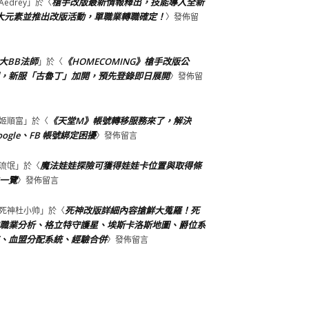
槍手改版最新情報釋出，技能導入全新
Aedrey
」於〈
大元素並推出改版活動，單職業轉職確定！
〉發佈留
大BB法師
《HOMECOMING》槍手改版公
」於〈
，新服「古魯丁」加開，預先登錄即日展開
〉發佈留
《天堂M》帳號轉移服務來了，解決
姬順富
」於〈
oogle、FB 帳號綁定困擾
〉發佈留言
魔法娃娃探險可獲得娃娃卡位置與取得條
流氓
」於〈
一覽
〉發佈留言
死神改版詳細內容搶鮮大蒐羅！死
死神杜小帅
」於〈
職業分析、格立特守護星、埃斯卡洛斯地圖、爵位系
、血盟分配系統、經驗合併
〉發佈留言