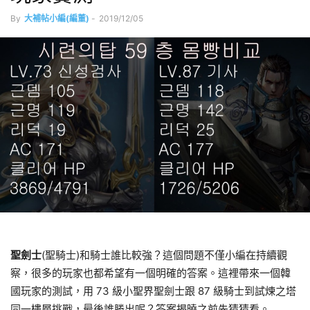
By
大補帖小編(編董)
-
2019/12/05
聖劍士
(聖騎士)和騎士誰比較強？這個問題不僅小編在持續觀
察，很多的玩家也都希望有一個明確的答案。這裡帶來一個韓
國玩家的測試，用 73 級小聖界聖劍士跟 87 級騎士到試煉之塔
同一樓層挑戰，最後誰勝出呢？答案揭曉之前先猜猜看。