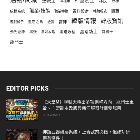
狂戰士
神聖劍士
移民
紋樣
神槍手
職業/技能
資料設定
紋樣系統
轉職
職業轉換
輔助程式
韓版情報
韓版資訊
雷神
遊戲橘子
遺忘之島
金變
黑暗騎士
預先登錄
黑妖
黑暗妖精
龍騎士
黑妖攻略
龍鬥士
EDITOR PICKS
《天堂M》聊聊天釋出多項調整方向：龍鬥士重
啟、血盟副本改版與新伺服器計畫受矚目
2026/08/03
神話武器研磨系統，上青武前必做，但成功研
磨有條件！