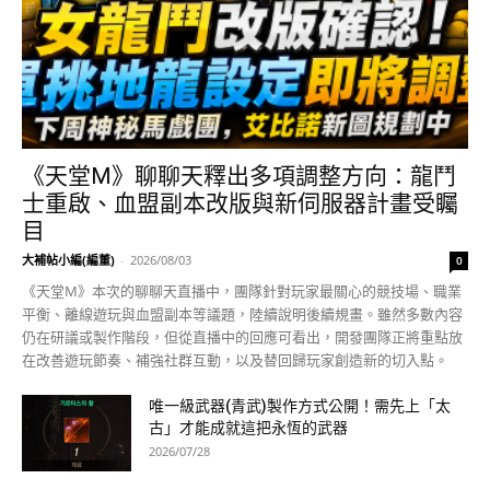
《天堂M》聊聊天釋出多項調整方向：龍鬥
士重啟、血盟副本改版與新伺服器計畫受矚
目
大補帖小編(編董)
-
2026/08/03
0
《天堂M》本次的聊聊天直播中，團隊針對玩家最關心的競技場、職業
平衡、離線遊玩與血盟副本等議題，陸續說明後續規畫。雖然多數內容
仍在研議或製作階段，但從直播中的回應可看出，開發團隊正將重點放
在改善遊玩節奏、補強社群互動，以及替回歸玩家創造新的切入點。
唯一級武器(青武)製作方式公開！需先上「太
古」才能成就這把永恆的武器
2026/07/28