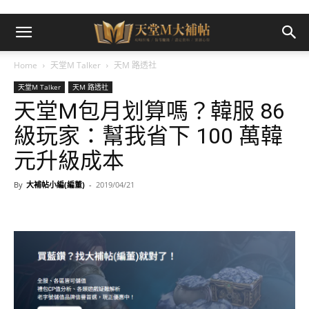
Home
天堂M Talker
天M 路透社
天堂M Talker
天M 路透社
天堂M包月划算嗎？韓服 86
級玩家：幫我省下 100 萬韓
元升級成本
By
大補帖小編(編董)
-
2019/04/21