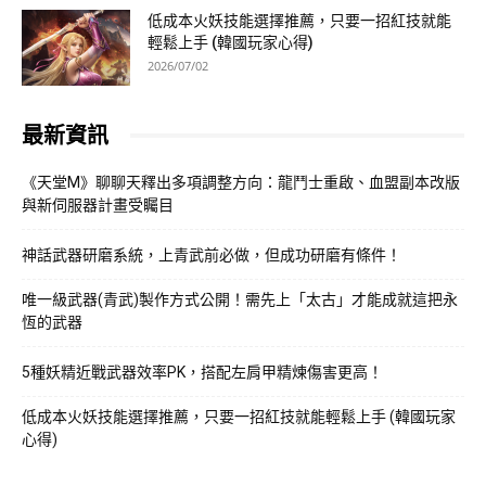
低成本火妖技能選擇推薦，只要一招紅技就能
輕鬆上手 (韓國玩家心得)
2026/07/02
最新資訊
《天堂M》聊聊天釋出多項調整方向：龍鬥士重啟、血盟副本改版
與新伺服器計畫受矚目
神話武器研磨系統，上青武前必做，但成功研磨有條件！
唯一級武器(青武)製作方式公開！需先上「太古」才能成就這把永
恆的武器
5種妖精近戰武器效率PK，搭配左肩甲精煉傷害更高！
低成本火妖技能選擇推薦，只要一招紅技就能輕鬆上手 (韓國玩家
心得)