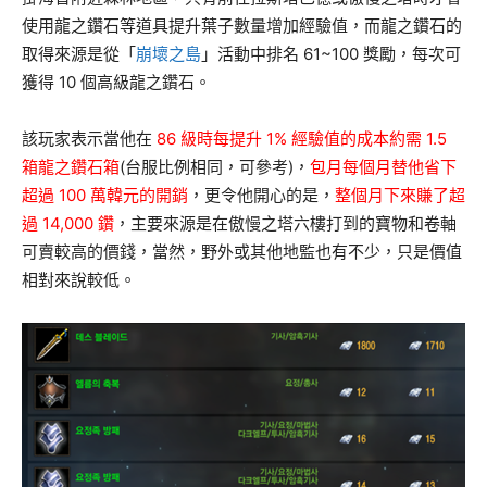
使用龍之鑽石等道具提升葉子數量增加經驗值，而龍之鑽石的
取得來源是從「
崩壞之島
」活動中排名 61~100 獎勵，每次可
獲得 10 個高級龍之鑽石。
該玩家表示當他在
86 級時每提升 1% 經驗值的成本約需 1.5
箱龍之鑽石箱
(台服比例相同，可參考)，
包月每個月替他省下
超過 100 萬韓元的開銷
，更令他開心的是，
整個月下來賺了超
過 14,000 鑽
，主要來源是在傲慢之塔六樓打到的寶物和卷軸
可賣較高的價錢，當然，野外或其他地監也有不少，只是價值
相對來說較低。