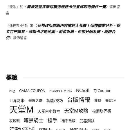
魔法娃娃探險可獲得娃娃卡位置與取得條件一覽
「
流氓
」於〈
〉發佈留
言
死神改版詳細內容搶鮮大蒐羅！死神職業分析、格
「
死神杜小帅
」於〈
立特守護星、埃斯卡洛斯地圖、爵位系統、血盟分配系統、經驗合
併
〉發佈留言
標籤
NCSoft
TJ Coupon
GAMA COUPON
bug
HOMECOMING
台版情報
世界副本
傲慢之塔
功能/技巧
商城
天堂2M
天堂M
天堂M攻略
天堂M小教室
拉斯塔巴德
暗黑騎士
槍手
攻城戰
槍手改版
武器測試
活動/商城