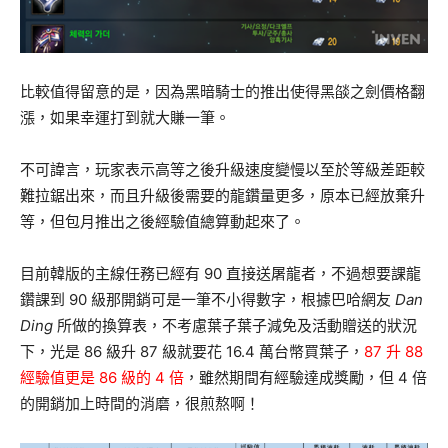
比較值得留意的是，因為黑暗騎士的推出使得黑燄之劍價格翻
漲，如果幸運打到就大賺一筆。
不可諱言，玩家表示高等之後升級速度變慢以至於等級差距較
難拉鋸出來，而且升級後需要的龍鑽量更多，原本已經放棄升
等，但包月推出之後經驗值總算動起來了。
目前韓版的主線任務已經有 90 直接送屠龍者，不過想要課龍
鑽課到 90 級那開銷可是一筆不小得數字，根據巴哈網友
Dan
Ding
所做的換算表，不考慮葉子葉子減免及活動贈送的狀況
下，光是 86 級升 87 級就要花 16.4 萬台幣買葉子，
87 升 88
經驗值更是 86 級的 4 倍
，雖然期間有經驗達成獎勵，但 4 倍
的開銷加上時間的消磨，很煎熬啊！