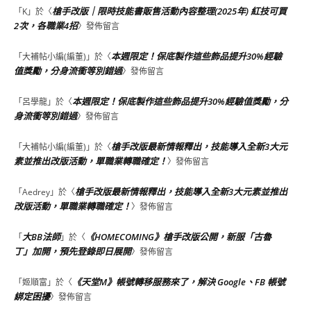
槍手改版｜限時技能書販售活動內容整理(2025年) 紅技可買
「
K
」於〈
2次，各職業4招
〉發佈留言
本週限定！保底製作這些飾品提升30%經驗
「
大補帖小編(編董)
」於〈
值獎勵，分身流衝等別錯過
〉發佈留言
本週限定！保底製作這些飾品提升30%經驗值獎勵，分
「
呂學龍
」於〈
身流衝等別錯過
〉發佈留言
槍手改版最新情報釋出，技能導入全新3大元
「
大補帖小編(編董)
」於〈
素並推出改版活動，單職業轉職確定！
〉發佈留言
槍手改版最新情報釋出，技能導入全新3大元素並推出
「
Aedrey
」於〈
改版活動，單職業轉職確定！
〉發佈留言
大BB法師
《HOMECOMING》槍手改版公開，新服「古魯
「
」於〈
丁」加開，預先登錄即日展開
〉發佈留言
《天堂M》帳號轉移服務來了，解決 Google、FB 帳號
「
姬順富
」於〈
綁定困擾
〉發佈留言