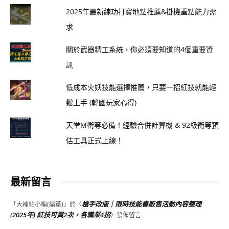
2025年最新練功打寶地點推薦&掛機重點能力需
求
關於武器精工系統，你必須要知道的4個重要資
訊
低成本火妖技能選擇推薦，只要一招紅技就能輕
鬆上手 (韓國玩家心得)
天堂M衝等必備！經驗合併計算機 & 92級衝等預
估工具正式上線！
最新留言
槍手改版｜限時技能書販售活動內容整理
「
大補帖小編(編董)
」於〈
(2025年) 紅技可買2次，各職業4招
〉發佈留言